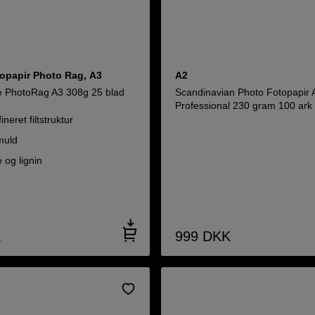
topapir Photo Rag, A3
A2
 PhotoRag A3 308g 25 blad
Scandinavian Photo Fotopapir 
Professional 230 gram 100 ark
neret filtstruktur
muld
e og lignin
K
999
DKK