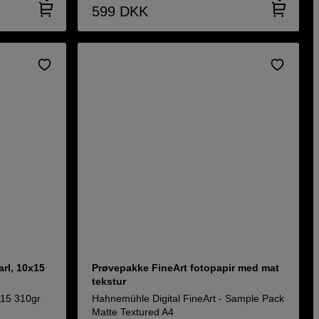
599
DKK
rl, 10x15
Prøvepakke FineArt fotopapir med mat
tekstur
x15 310gr
Hahnemühle Digital FineArt - Sample Pack
Matte Textured A4