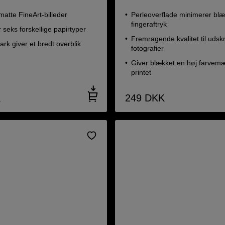
 matte FineArt-billeder
Perleoverflade minimerer bl
fingeraftryk
 seks forskellige papirtyper
Fremragende kvalitet til udskr
rk giver et bredt overblik
fotografier
Giver blækket en høj farvem
printet
K
249
DKK