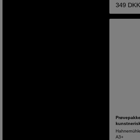
349
DK
Prøvepakke 
kunstnerisk
Hahnemühle
A3+