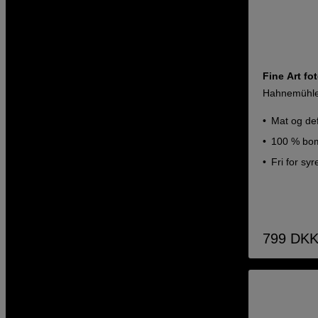
Fine Art fo
Hahnemühle
Mat og defi
100 % bo
Fri for syr
799
DK