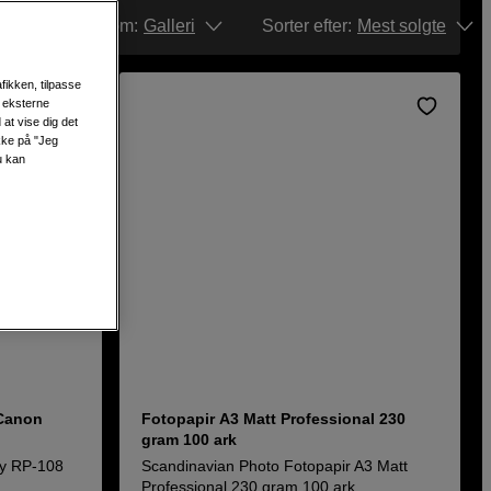
Vis som:
Galleri
Sorter efter
:
Mest solgte
fikken, tilpasse
s eksterne
at vise dig det
ikke på "Jeg
u kan
 Canon
Fotopapir A3 Matt Professional 230
gram 100 ark
ty RP-108
Scandinavian Photo Fotopapir A3 Matt
Professional 230 gram 100 ark