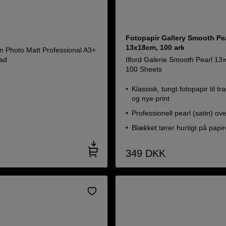
Fotopapir Gallery Smooth Pea
13x18cm, 100 ark
n Photo Matt Professional A3+
ad
Ilford Galerie Smooth Pearl 13
100 Sheets
Klassisk, tungt fotopapir til tra
og nye print
Professionell pearl (satin) ov
Blækket tører hurtigt på papir
K
349
DKK