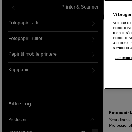
Printer & Scanner
Viser 116 pr
Vi bruger
Fotopapir i ark
Vi bruger coo
indhold og v
partnere såso
Fotopapir i ruller
indhold, du v
accepterer" k
selvfølgelig 
Papir til mobile printere
Læs mere o
Kopipapir
Filtrering
Fotopapir M
Producent
Scandinavia
Professiona