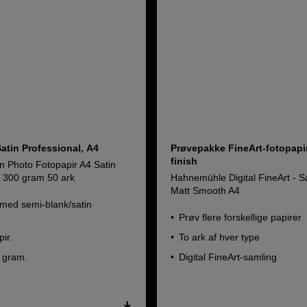
atin Professional, A4
Prøvepakke FineArt-fotopapi
finish
n Photo Fotopapir A4 Satin
l 300 gram 50 ark
Hahnemühle Digital FineArt - 
Matt Smooth A4
 med semi-blank/satin
Prøv flere forskellige papirer
pir.
To ark af hver type
 gram.
Digital FineArt-samling