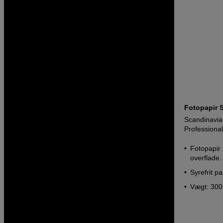
Fotopapir S
Scandinavia
Professiona
Fotopapir
overflade.
Syrefrit pa
Vægt: 300