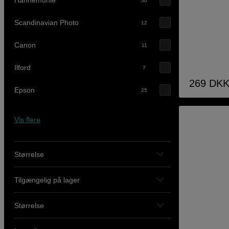
Hahnemühle
30
Scandinavian Photo
12
Canon
11
Ilford
7
269
DK
Epson
25
Vis flere
Størrelse
Tilgængelig på lager
Størrelse