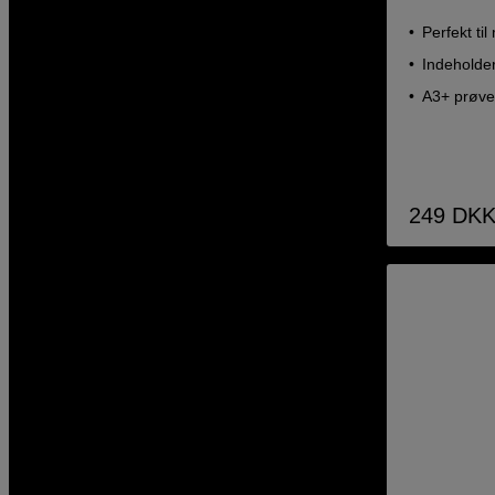
Perfekt til
Indeholder
A3+ prøvea
249
DK