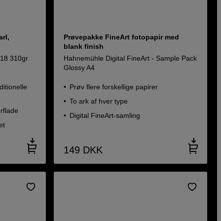
rl,
Prøvepakke FineArt fotopapir med
blank finish
x18 310gr
Hahnemühle Digital FineArt - Sample Pack
Glossy A4
ditionelle
Prøv flere forskellige papirer
To ark af hver type
erflade
Digital FineArt-samling
et
149
DKK