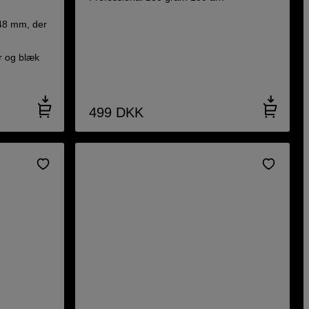
148 mm, der
r og blæk
499
DKK