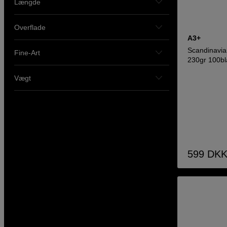
Længde
Overflade
A3+
Scandinavia
Fine-Art
230gr 100bl
Vægt
599
DK