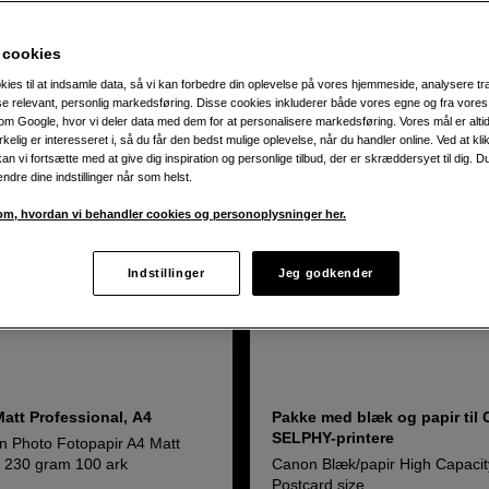
odukter
 cookies
kies til at indsamle data, så vi kan forbedre din oplevelse på vores hjemmeside, analysere tra
ise relevant, personlig markedsføring. Disse cookies inkluderer både vores egne og fra vore
m Google, hvor vi deler data med dem for at personalisere markedsføring. Vores mål er altid 
irkelig er interesseret i, så du får den bedst mulige oplevelse, når du handler online. Ved at kl
an vi fortsætte med at give dig inspiration og personlige tilbud, der er skræddersyet til dig. D
ændre dine indstillinger når som helst.
m, hvordan vi behandler cookies og personoplysninger her.
Indstillinger
Jeg godkender
att Professional, A4
Pakke med blæk og papir til
SELPHY-printere
n Photo Fotopapir A4 Matt
l 230 gram 100 ark
Canon Blæk/papir High Capaci
Postcard size