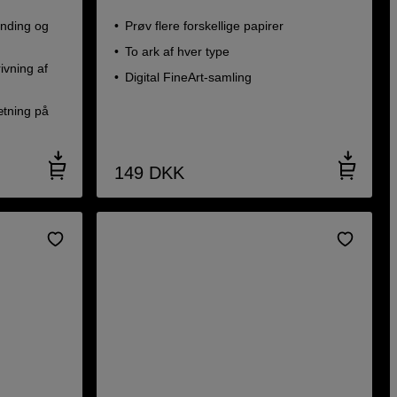
ænding og
Prøv flere forskellige papirer
To ark af hver type
ivning af
Digital FineArt-samling
ætning på
149
DKK