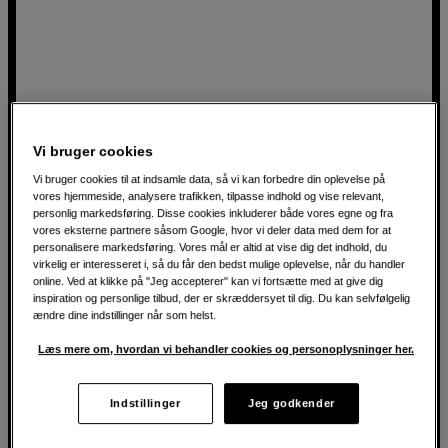
Vi bruger cookies
Vi bruger cookies til at indsamle data, så vi kan forbedre din oplevelse på
vores hjemmeside, analysere trafikken, tilpasse indhold og vise relevant,
personlig markedsføring. Disse cookies inkluderer både vores egne og fra
vores eksterne partnere såsom Google, hvor vi deler data med dem for at
personalisere markedsføring. Vores mål er altid at vise dig det indhold, du
virkelig er interesseret i, så du får den bedst mulige oplevelse, når du handler
Laserprojektor med 4K PRO-UHD og 120'' billede
online. Ved at klikke på "Jeg accepterer" kan vi fortsætte med at give dig
Epson EH-LS670B
inspiration og personlige tilbud, der er skræddersyet til dig. Du kan selvfølgelig
ændre dine indstillinger når som helst.
4K PRO-UHD-opløsning for imponerende detaljer
Læs mere om, hvordan vi behandler cookies og personoplysninger her.
Laserteknologi med ultrakort projiceringsafstand
Indbygget Bose-lyd og Google TV
Indstillinger
Jeg godkender
15.790
DKK