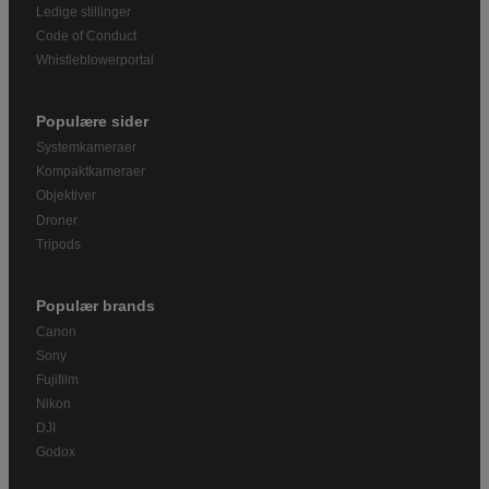
Ledige stillinger
Code of Conduct
Whistleblowerportal
Populære sider
Systemkameraer
Kompaktkameraer
Objektiver
Droner
Tripods
Populær brands
Canon
Sony
Fujifilm
Nikon
DJI
Godox