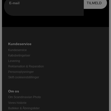
E-mail
TILMELD
Kundeservice
Kundeservice
Købsbetingelser
Levering
Reklamation & Reparation
Personoplysninger
Skift cookieindstillinger
Om os
Om Scandinavian Photo
Vores historie
Butikker & Åbningstider