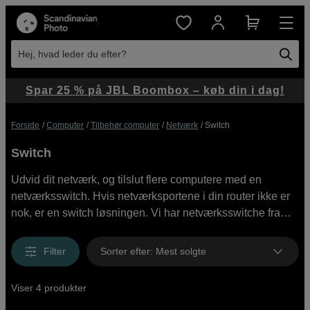
Hej, hvad leder du efter?
Spar 25 % på JBL Boombox – køb din i dag!
Forside
Computer
Tilbehør computer
Netværk
Switch
Switch
Udvid dit netværk, og tilslut flere computere med en
netværksswitch. Hvis netværksportene i din router ikke er
nok, er en switch løsningen. Vi har netværksswitche fra
TP-Link og Netgear med 5 eller 8 porte. Køb online eller i
butikken.
Filter
Sorter efter
:
Mest solgte
Viser 4 produkter