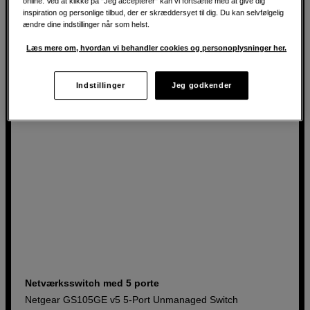
online. Ved at klikke på "Jeg accepterer" kan vi fortsætte med at give dig
inspiration og personlige tilbud, der er skræddersyet til dig. Du kan selvfølgelig
ændre dine indstillinger når som helst.
239
DKK
Læs mere om, hvordan vi behandler cookies og personoplysninger her.
Indstillinger
Jeg godkender
Netværksswitch med 5 porte
Netgear GS105GE v5 5-Port Unmanaged Switch