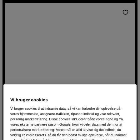
Vi bruger cookies
Netværksswitch med 8 porte
Netgear GS108GE v4 8-Port Unmanaged Switch
Vi bruger cookies til at indsamle data, så vi kan forbedre din oplevelse på
vores hjemmeside, analysere trafikken, tilpasse indhold og vise relevant,
personlig markedsføring. Disse cookies inkluderer både vores egne og fra
Ideel til mindre arbejdspladser og hjemmekontorer
vores eksterne partnere såsom Google, hvor vi deler data med dem for at
8 x 10/100/1000 porte
personalisere markedsføring. Vores mål er altid at vise dig det indhold, du
virkelig er interesseret i, så du får den bedst mulige oplevelse, når du handler
Blæserløs, støjsvag og energieffektiv