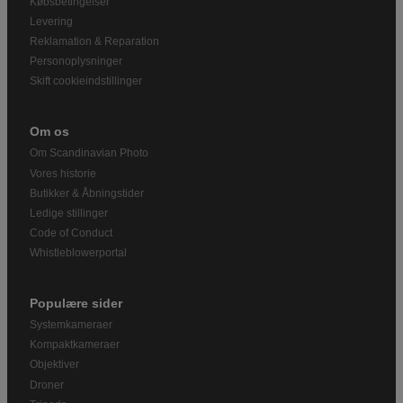
Købsbetingelser
Levering
Reklamation & Reparation
Personoplysninger
Skift cookieindstillinger
Om os
Om Scandinavian Photo
Vores historie
Butikker & Åbningstider
Ledige stillinger
Code of Conduct
Whistleblowerportal
Populære sider
Systemkameraer
Kompaktkameraer
Objektiver
Droner