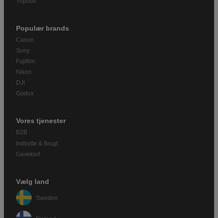
Tripods
Populær brands
Canon
Sony
Fujifilm
Nikon
DJI
Godox
Vores tjenester
B2B
Indbytte & Brugt
Gavekort
Vælg land
Sweden