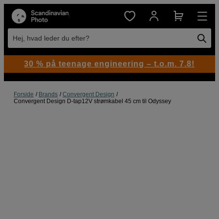
Hej, hvad leder du efter?
30 % på teenage engineering – t.o.m. 7.8!
Forside
Brands
Convergent Design
Convergent Design D-tap12V strømkabel 45 cm til Odyssey