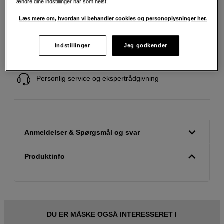
ændre dine indstillinger når som helst.
Læs mere om, hvordan vi behandler cookies og personoplysninger her.
Fri fragt ved køb over 500 kr.
Indstillinger
Jeg godkender
30 dages returret
Personlig service og ekspertrådgivning
Anmeldelser & Spørgsmål og svar
Produktinfo
DU ER MÅSKE OGSÅ INTERESSERET I