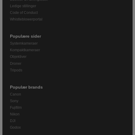
Ledige stillinger
Code of Conduct
Whistleblowerportal
Populære sider
Systemkameraer
Kompaktkameraer
Objektiver
Droner
Tripods
Populær brands
Canon
Sony
Fujifilm
Nikon
DJI
Godox