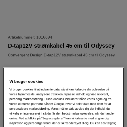
Artikelnummer: 1016894
D-tap12V strømkabel 45 cm til Odyssey
Convergent Design
D-tap12V strømkabel 45 cm til Odyssey
Weblager
:
På lager
København
:
Vis lagersaldo
Vi bruger cookies
Vi bruger cookies til at indsamle data, så vi kan forbedre din oplevelse på
vores hjemmeside, analysere trafikken, tilpasse indhold og vise relevant,
1.395
DKK
personlig markedsføring. Disse cookies inkluderer både vores egne og fra
vores eksterne partnere såsom Google, hvor vi deler data med dem for at
personalisere markedsføring. Vores mål er altid at vise dig det indhold, du
Antal
Læg i indkøbskurv
virkelig er interesseret i, så du får den bedst mulige oplevelse, når du handler
online. Ved at klikke på "Jeg accepterer" kan vi fortsætte med at give dig
inspiration og personlige tilbud, der er skræddersyet til dig. Du kan selvfølgelig