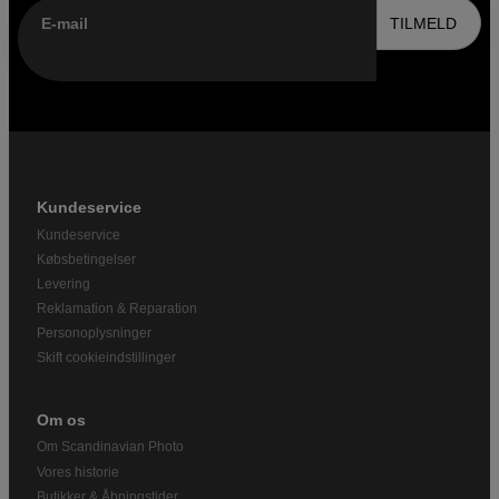
E-mail
TILMELD
Kundeservice
Kundeservice
Købsbetingelser
Levering
Reklamation & Reparation
Personoplysninger
Skift cookieindstillinger
Om os
Om Scandinavian Photo
Vores historie
Butikker & Åbningstider