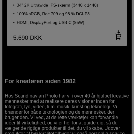
34” 2K Ultrawide IPS-skærm (3440 x 1440)
100% sRGB, Rec.709 og 98 % DCI-P3
HDMI, DisplayPort og USB-C (95W)
5.690
DKK
For kreatøren siden 1982
Hos Scandinavian Photo har vi i over 40 år hjulpet kreative
mennesker med at realisere deres visioner inden for
fotografi, lyd, video, film, musik, kunst og teknologi. Vi
brænder for både teknologien og de mennesker, der
bruger den. Vi ved, at de rette værktøjer kan forvandle
idéer til virkelighed, og vi er her for at guide dig, så du
vælger de rigtige produkter til det, du vil skabe. Udover
produkter af høj kvalitet tilbyder vi også personlig service.