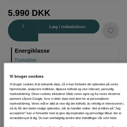
5.990
DKK
Antal
Læg i indkøbskurv
Energiklasse
Produktblad
Vi bruger cookies
Vi bruger cookies til at indsamle data, så vi kan forbedre din oplevelse på vores
hjemmeside, analysere trafikken, tilpasse indhold og vise relevant, personlig
Fri fragt ved køb over 500 kr.
markedsføring. Disse cookies inkluderer både vores egne og fra vores eksterne
partnere såsom Google, hvor vi deler data med dem for at personalisere
30 dages returret
markedsføring. Vores mål er altid at vise dig det indhold, du virkelig er interesseret i,
så du får den bedst mulige oplevelse, når du handler online. Ved at klikke på "Jeg
accepterer" kan vi fortsætte med at give dig inspiration og personlige tilbud, der er
Personlig service og ekspertrådgivning
skræddersyet til dig. Du kan selvfølgelig ændre dine indstillinger når som helst.