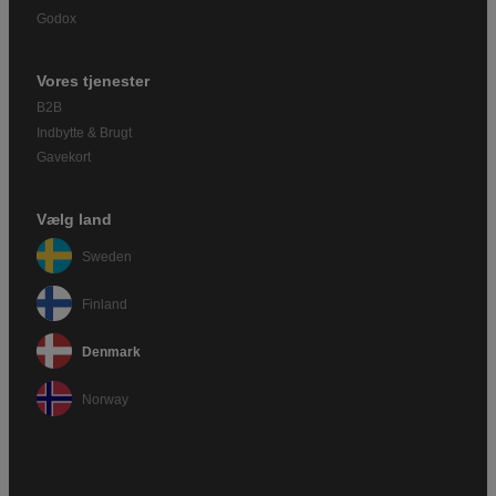
Godox
Vores tjenester
B2B
Indbytte & Brugt
Gavekort
Vælg land
Sweden
Finland
Denmark
Norway