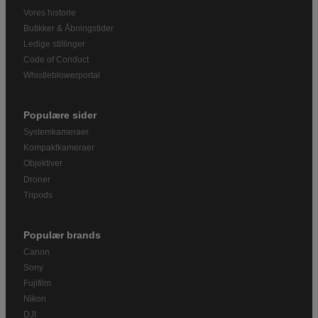
Vores historie
Butikker & Åbningstider
Ledige stillinger
Code of Conduct
Whistleblowerportal
Populære sider
Systemkameraer
Kompaktkameraer
Objektiver
Droner
Tripods
Populær brands
Canon
Sony
Fujifilm
Nikon
DJI