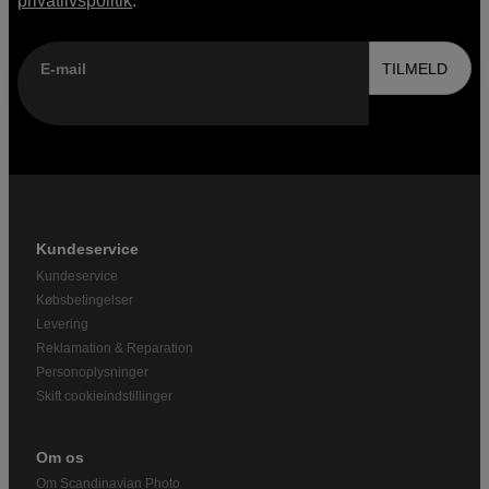
privatlivspolitik
.
E-mail
TILMELD
Kundeservice
Kundeservice
Købsbetingelser
Levering
Reklamation & Reparation
Personoplysninger
Skift cookieindstillinger
Om os
Om Scandinavian Photo