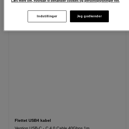
Læs mere om, hvordan vi behandler cookies og personoplysninger her.
Passende tilbehør
Se flere tilbehør
Indstillinger
Jeg godkender
Flettet USB4 kabel
Vention USB-C - C 4.0 Cable 40Gbps 1m