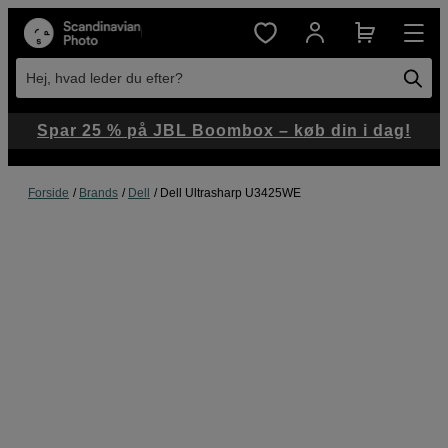
Hej, hvad leder du efter?
Spar 25 % på JBL Boombox – køb din i dag!
Forside
Brands
Dell
Dell Ultrasharp U3425WE