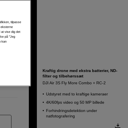
fikken, tilpasse
s eksterne
at vise dig det
ikke på "Jeg
u kan
Kraftig drone med ekstra batterier, ND-
filter og tilbehørssæt
rafering
DJI Air 3S Fly More Combo + RC-2
Udstyret med to kraftige kameraer
4K/60fps video og 50 MP billede
Forhindringsdetektion under
natfotografering