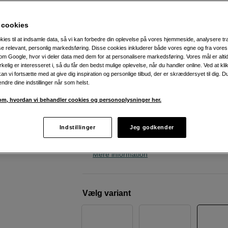
ND-filter og tilbehørssæt
DJI
Air 3S Fly More Combo + RC-N3
 cookies
kies til at indsamle data, så vi kan forbedre din oplevelse på vores hjemmeside, analysere tra
ise relevant, personlig markedsføring. Disse cookies inkluderer både vores egne og fra vore
Weblager
:
Forventet levering ca. 10–20
m Google, hvor vi deler data med dem for at personalisere markedsføring. Vores mål er altid 
hverdage efter bestilling
irkelig er interesseret i, så du får den bedst mulige oplevelse, når du handler online. Ved at kl
an vi fortsætte med at give dig inspiration og personlige tilbud, der er skræddersyet til dig. D
København
:
Vis lagersaldo
ændre dine indstillinger når som helst.
m, hvordan vi behandler cookies og personoplysninger her.
Udstyret med to kraftige kameraer
4K/60fps video og 50 MP billede
Indstillinger
Jeg godkender
Forhindringsdetektion under natfotog
Mere information
Vælg variant