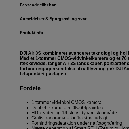
Passende tilbehør
Anmeldelser & Spørgsmål og svar
Produktinfo
DJI Air 3S kombinerer avanceret teknologi og høj bill
Med et 1-tommer CMOS-vidvinkelkamera og et 70 
rækkevidde, fanger Air 3S landskaber, portrætter 
forhindringsgenkendelse til natflyvning gør DJI Air 3
tidspunktet på dagen.
Fordele
1-tommer vidvinkel CMOS-kamera
Dobbelte kameraer, 4K/60fps video
HDR-video og 14-stops dynamisk område
Gratis panorama – for fleksibel udsigt
Forhindringsdetektion under natfotografering
Næste generation af Smart RTH (Return to Hom