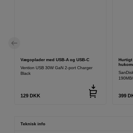
Vægoplader med USB-A og USB-C
Hurtig
hukomm
Vention USB 30W GaN 2-port Charger
SanDis
Black
190MB/
129
DKK
399
D
Teknisk info