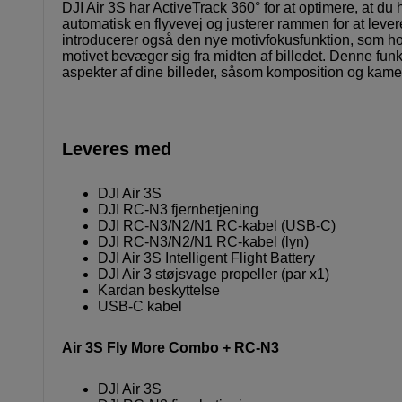
DJI Air 3S har ActiveTrack 360° for at optimere, at du
automatisk en flyvevej og justerer rammen for at levere 
introducerer også den nye motivfokusfunktion, som hold
motivet bevæger sig fra midten af ​​billedet. Denne fun
aspekter af dine billeder, såsom komposition og ka
Leveres med
DJI Air 3S
DJI RC-N3 fjernbetjening
DJI RC-N3/N2/N1 RC-kabel (USB-C)
DJI RC-N3/N2/N1 RC-kabel (lyn)
DJI Air 3S Intelligent Flight Battery
DJI Air 3 støjsvage propeller (par x1)
Kardan beskyttelse
USB-C kabel
Air 3S Fly More Combo + RC-N3
DJI Air 3S