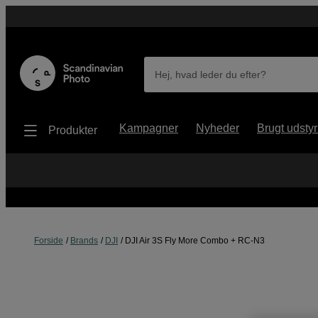
Hej, hvad leder du efter?
Kampagner
Nyheder
Brugt udstyr
Produkter
Forside
Brands
DJI
DJI Air 3S Fly More Combo + RC-N3