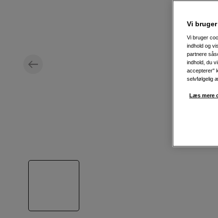
Vi bruger
Vi bruger coo
indhold og v
partnere såso
indhold, du v
accepterer" k
selvfølgelig 
Læs mere o