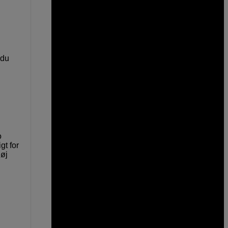
 du
o
gt for
høj