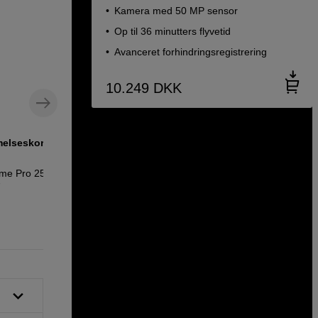
Kamera med 50 MP sensor
Op til 36 minutters flyvetid
Avanceret forhindringsregistrering
10.249
DKK
elseskort, 256
Kamerarygsæk til kamera, drone og
teknologi
eme Pro 256GB
sp.tech Backpack BP-1 v2
7
979
DKK