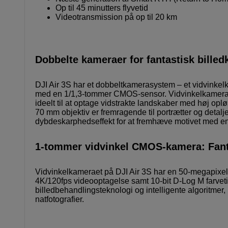
Op til 45 minutters flyvetid
Videotransmission på op til 20 km
Dobbelte kameraer for fantastisk billedkv
DJI Air 3S har et dobbeltkamerasystem – et vidvin
med en 1/1,3-tommer CMOS-sensor. Vidvinkelkameraet
ideelt til at optage vidstrakte landskaber med høj opl
70 mm objektiv er fremragende til portrætter og detal
dybdeskarphedseffekt for at fremhæve motivet med en
1-tommer vidvinkel CMOS-kamera: Fantas
Vidvinkelkameraet på DJI Air 3S har en 50-megapix
4K/120fps videooptagelse samt 10-bit D-Log M farveti
billedbehandlingsteknologi og intelligente algoritmer
natfotografier.