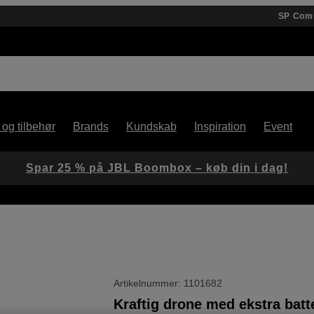
SP Com
 og tilbehør
Brands
Kundskab
Inspiration
Event
Spar 25 % på JBL Boombox – køb din i dag!
Artikelnummer: 1101682
Kraftig drone med ekstra batte