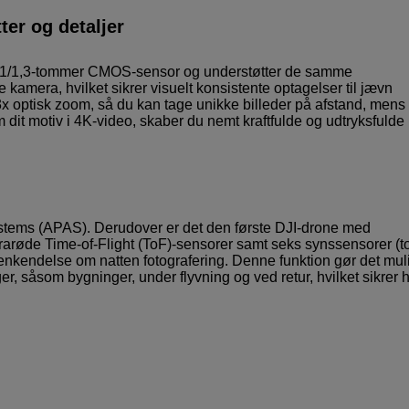
er og detaljer
l 1/1,3-tommer CMOS-sensor og understøtter de samme
 kamera, hvilket sikrer visuelt konsistente optagelser til jævn
3x optisk zoom, så du kan tage unikke billeder på afstand, mens
it motiv i 4K-video, skaber du nemt kraftfulde og udtryksfulde
ystems (APAS). Derudover er det den første DJI-drone med
arøde Time-of-Flight (ToF)-sensorer samt seks synssensorer (t
enkendelse om natten fotografering. Denne funktion gør det muli
er, såsom bygninger, under flyvning og ved retur, hvilket sikrer 