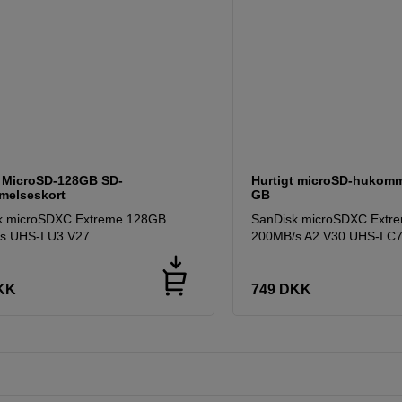
t MicroSD-128GB SD-
Hurtigt microSD-hukomm
elseskort
GB
k microSDXC Extreme 128GB
SanDisk microSDXC Extr
s UHS-I U3 V27
200MB/s A2 V30 UHS-I C
KK
749
DKK