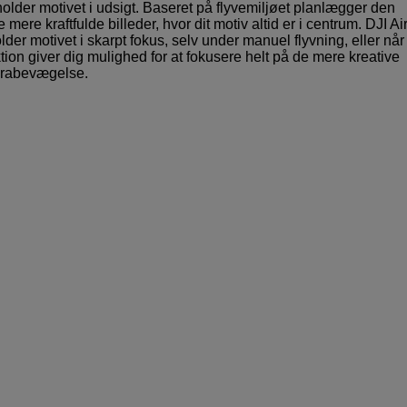
 holder motivet i udsigt. Baseret på flyvemiljøet planlægger den
mere kraftfulde billeder, hvor dit motiv altid er i centrum. DJI Ai
er motivet i skarpt fokus, selv under manuel flyvning, eller når
ktion giver dig mulighed for at fokusere helt på de mere kreative
merabevægelse.