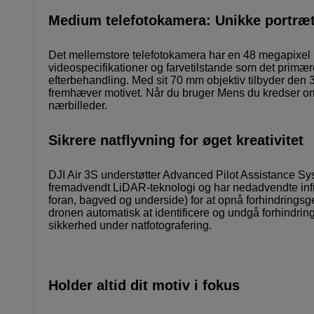
Medium telefotokamera: Unikke portrætt
Det mellemstore telefotokamera har en 48 megapixe
videospecifikationer og farvetilstande som det primære
efterbehandling. Med sit 70 mm objektiv tilbyder den 
fremhæver motivet. Når du bruger Mens du kredser om d
nærbilleder.
Sikrere natflyvning for øget kreativitet
DJI Air 3S understøtter Advanced Pilot Assistance S
fremadvendt LiDAR-teknologi og har nedadvendte infr
foran, bagved og underside) for at opnå forhindringsg
dronen automatisk at identificere og undgå forhindring
sikkerhed under natfotografering.
Holder altid dit motiv i fokus