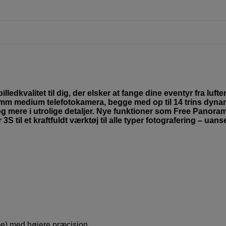
edkvalitet til dig, der elsker at fange dine eventyr fra lufte
mm medium telefotokamera, begge med op til 14 trins dyna
og mere i utrolige detaljer. Nye funktioner som Free Panora
S til et kraftfuldt værktøj til alle typer fotografering – uans
e) med højere præcision