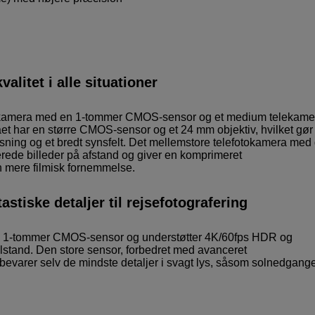
alitet i alle situationer
kelkamera med en 1-tommer CMOS-sensor og et medium telekame
 har en større CMOS-sensor og et 24 mm objektiv, hvilket gør
øsning og et bredt synsfelt. Det mellemstore telefotokamera med
jerede billeder på afstand og giver en komprimeret
 mere filmisk fornemmelse.
tiske detaljer til rejsefotografering
el 1-tommer CMOS-sensor og understøtter 4K/60fps HDR og
lstand. Den store sensor, forbedret med avanceret
, bevarer selv de mindste detaljer i svagt lys, såsom solnedgang