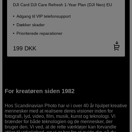
DJI Card DJI Care Refresh 1-Year Plan (DJI Neo) EU
Adgang til VIP telefonsupport
Dækker skader
Prioriterede reparationer
199
DKK
For kreatøren siden 1982
Hos Scandinavian Photo har vi i over 40 år hjulpet kreative
mennesker med at realisere deres visioner inden for
fotografi, lyd, video, film, musik, kunst og teknologi. Vi
brænder for både teknologien og de mennesker, der
bruger den. Vi ved, at de rette værktøjer kan forvandle