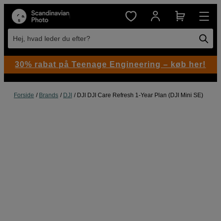
Hej, hvad leder du efter?
30% rabat på Teenage Engineering – køb her!
Forside
Brands
DJI
DJI DJI Care Refresh 1-Year Plan (DJI Mini SE)