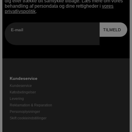
dig eller trække dit samtykke tilbage. Læs mere om vores
behandling af persondata og dine rettigheder i
vores
privatlivspolitik
.
E-mail
TILMELD
Kundeservice
Kundeservice
Købsbetingelser
Levering
Reklamation & Reparation
Personoplysninger
Skift cookieindstillinger