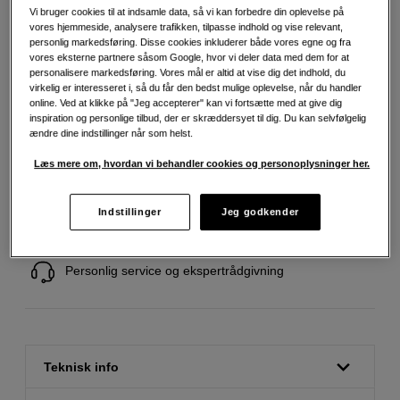
Vi bruger cookies til at indsamle data, så vi kan forbedre din oplevelse på
vores hjemmeside, analysere trafikken, tilpasse indhold og vise relevant,
299
DKK
personlig markedsføring. Disse cookies inkluderer både vores egne og fra
vores eksterne partnere såsom Google, hvor vi deler data med dem for at
personalisere markedsføring. Vores mål er altid at vise dig det indhold, du
Antal
Læg i indkøbskurv
virkelig er interesseret i, så du får den bedst mulige oplevelse, når du handler
online. Ved at klikke på "Jeg accepterer" kan vi fortsætte med at give dig
inspiration og personlige tilbud, der er skræddersyet til dig. Du kan selvfølgelig
ændre dine indstillinger når som helst.
Læs mere om, hvordan vi behandler cookies og personoplysninger her.
Fri fragt ved køb over 500 kr.
Indstillinger
Jeg godkender
30 dages returret
Personlig service og ekspertrådgivning
Teknisk info