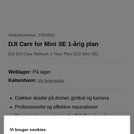
Artikelnummer: 1054601
DJI Care for Mini SE 1-årig plan
DJI
DJI Care Refresh 1-Year Plan (DJI Mini SE)
Weblager
:
På lager
København
:
Vis lagersaldo
Dækker skader på droner, gimbal og kamera
Professionelle og effektive reparationer
Prioriterede reparationer for DJI Care-kunder
Mere information
Vi bruger cookies