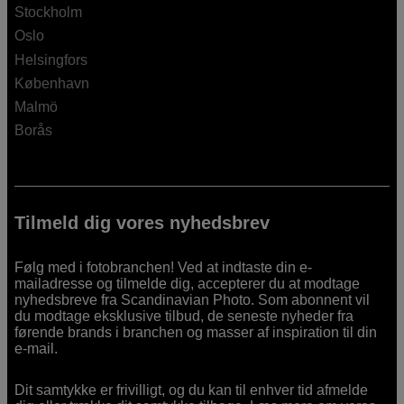
Stockholm
Oslo
Helsingfors
København
Malmö
Borås
Tilmeld dig vores nyhedsbrev
Følg med i fotobranchen! Ved at indtaste din e-
mailadresse og tilmelde dig, accepterer du at modtage
nyhedsbreve fra Scandinavian Photo. Som abonnent vil
du modtage eksklusive tilbud, de seneste nyheder fra
førende brands i branchen og masser af inspiration til din
e-mail.
Dit samtykke er frivilligt, og du kan til enhver tid afmelde