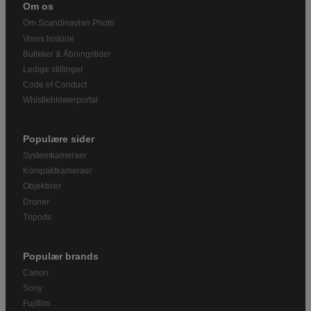
Om os
Om Scandinavian Photo
Vores historie
Butikker & Åbningstider
Ledige stillinger
Code of Conduct
Whistleblowerportal
Populære sider
Systemkameraer
Kompaktkameraer
Objektiver
Droner
Tripods
Populær brands
Canon
Sony
Fujifilm