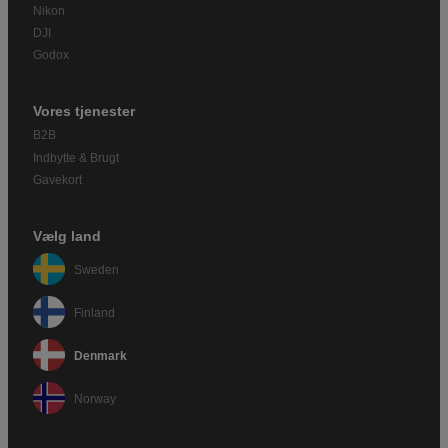
Nikon
DJI
Godox
Vores tjenester
B2B
Indbytte & Brugt
Gavekort
Vælg land
Sweden
Finland
Denmark
Norway