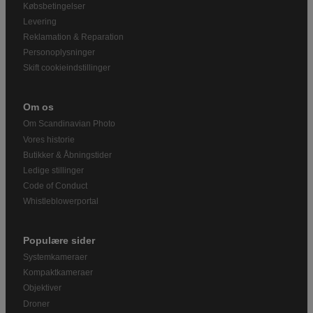
Købsbetingelser
Levering
Reklamation & Reparation
Personoplysninger
Skift cookieindstillinger
Om os
Om Scandinavian Photo
Vores historie
Butikker & Åbningstider
Ledige stillinger
Code of Conduct
Whistleblowerportal
Populære sider
Systemkameraer
Kompaktkameraer
Objektiver
Droner