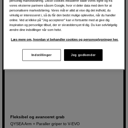
personlig markedsføring. Disse cookies inkluderer både vores egne og fra
vores eksterne partnere såsom Google, hvor vi deler data med dem for at
personalisere markedsføring. Vores mål er altid at vise dig det indhold, du
2.990
DKK
virkelig er interesseret i, så du får den bedst mulige oplevelse, når du handler
online. Ved at klikke på "Jeg accepterer" kan vi fortsætte med at give dig
inspiration og personlige tilbud, der er skræddersyet til dig. Du kan selvfølgelig
ændre dine indstillinger når som helst.
Læs mere om, hvordan vi behandler cookies og personoplysninger her.
Indstillinger
Jeg godkender
Fleksibel og avanceret grab
QYSEA Arm + Paraller griper to V-EVO