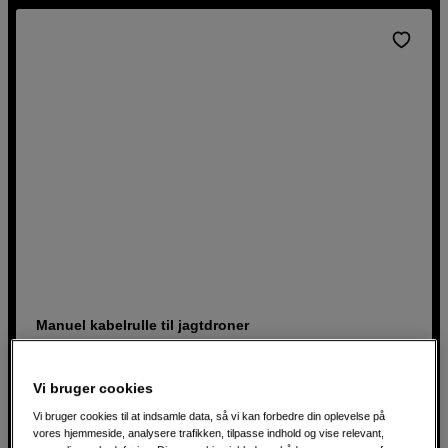
Manuel kabelrulle til jagtdroner
CHASING Reel - Manual Winder
Vi bruger cookies
Kompatibel med M2 og Gladius Mini
Kan rumme op til 200 meter kabel
Vi bruger cookies til at indsamle data, så vi kan forbedre din oplevelse på
vores hjemmeside, analysere trafikken, tilpasse indhold og vise relevant,
Jævn drift