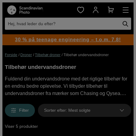
Hej, hvad leder du efter?
30 % på teenage engineering – t.o.m. 7.8!
Forside
Droner
Tilbehør droner
Tilbehør undervandsdroner
Tilbehør undervandsdroner
Fuldend din undervandsdrone med det rigtige tilbehør for
en endnu bedre oplevelse. Vi tilbyder tilbehør til
undervandsdroner fra mærker som Chasing og Qysea.
Find gribearme og andre nyttige produkter, der forbedrer
både funktion og rækkevidde. Med det rigtige tilbehør kan
Filter
Sorter efter
:
Mest solgte
du tilpasse din undervandsdrone til dykning, inspektioner
eller professionelle missioner. Køb tilbehør til
Viser 5 produkter
undervandsdroner online hos os eller besøg vores butik.