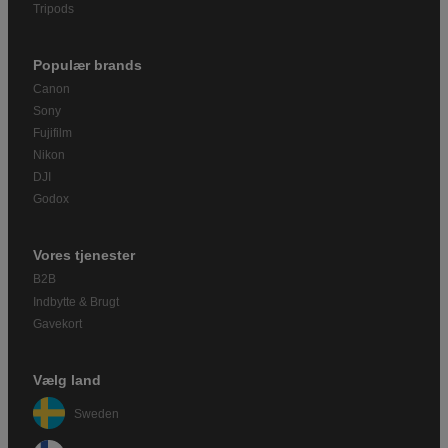
Tripods
Populær brands
Canon
Sony
Fujifilm
Nikon
DJI
Godox
Vores tjenester
B2B
Indbytte & Brugt
Gavekort
Vælg land
Sweden