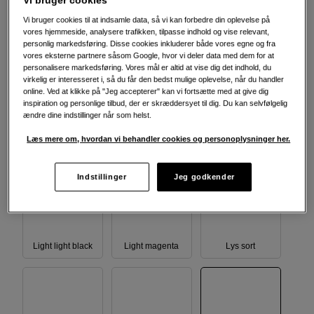
Vi bruger cookies
giver dybe sorte nuancer og mere jævne toner i dine
udskrifter.
Vi bruger cookies til at indsamle data, så vi kan forbedre din oplevelse på
vores hjemmeside, analysere trafikken, tilpasse indhold og vise relevant,
Mere information
personlig markedsføring. Disse cookies inkluderer både vores egne og fra
vores eksterne partnere såsom Google, hvor vi deler data med dem for at
personalisere markedsføring. Vores mål er altid at vise dig det indhold, du
virkelig er interesseret i, så du får den bedst mulige oplevelse, når du handler
Vælg farve
online. Ved at klikke på "Jeg accepterer" kan vi fortsætte med at give dig
inspiration og personlige tilbud, der er skræddersyet til dig. Du kan selvfølgelig
ændre dine indstillinger når som helst.
Læs mere om, hvordan vi behandler cookies og personoplysninger her.
Cyan
Grøn
Light cyan
Indstillinger
Jeg godkender
Light light black
Light magenta
Lys sort