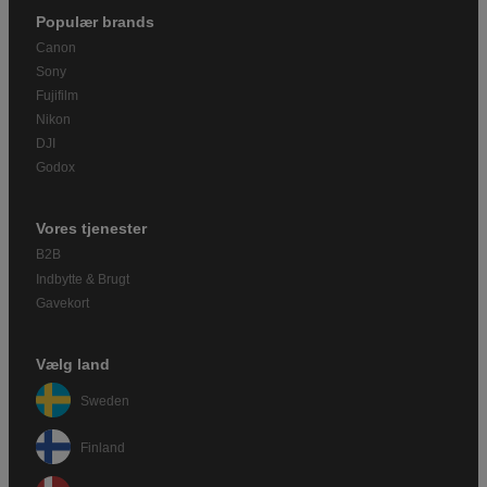
Populær brands
Canon
Sony
Fujifilm
Nikon
DJI
Godox
Vores tjenester
B2B
Indbytte & Brugt
Gavekort
Vælg land
Sweden
Finland