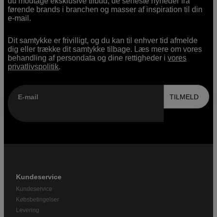
du modtage eksklusive tilbud, de seneste nyheder fra
førende brands i branchen og masser af inspiration til din
e-mail.
Dit samtykke er frivilligt, og du kan til enhver tid afmelde
dig eller trække dit samtykke tilbage. Læs mere om vores
behandling af persondata og dine rettigheder i
vores
privatlivspolitik
.
E-mail
TILMELD
Kundeservice
Kundeservice
Købsbetingelser
Levering