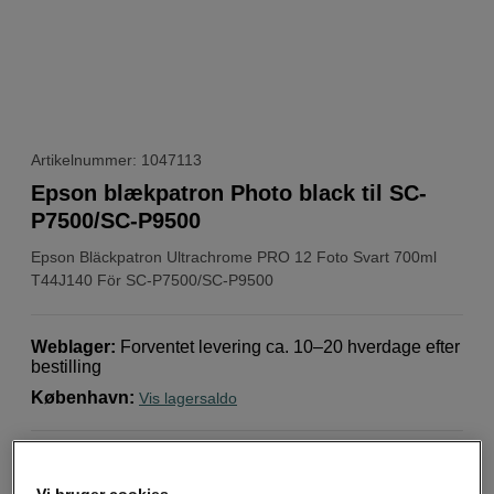
Artikelnummer: 1047113
Epson blækpatron Photo black til SC-
P7500/SC-P9500
Epson
Bläckpatron Ultrachrome PRO 12 Foto Svart 700ml
T44J140 För SC-P7500/SC-P9500
Weblager
:
Forventet levering ca. 10–20 hverdage efter
bestilling
København
:
Vis lagersaldo
Epsons blækpatroner med UltraChrome Pro-blæk er
designet til Epsons professionelle storformatprintere og