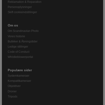
Reklamation & Reparation
Personoplysninger
Skift cookieindstillinger
Om os
Om Scandinavian Photo
Vores historie
Butikker & Åbningstider
Ledige stillinger
Code of Conduct
Whistleblowerportal
Populære sider
Systemkameraer
Kompaktkameraer
Objektiver
Droner
Tripods