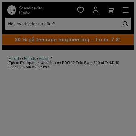
Hej, hvad leder du efter?
30 % på teenage engineering – t.o.m. 7.8!
Forside
Brands
Epson
Epson Bläckpatron Ultrachrome PRO 12 Foto Svart 700ml T44J140
För SC-P7500/SC-P9500