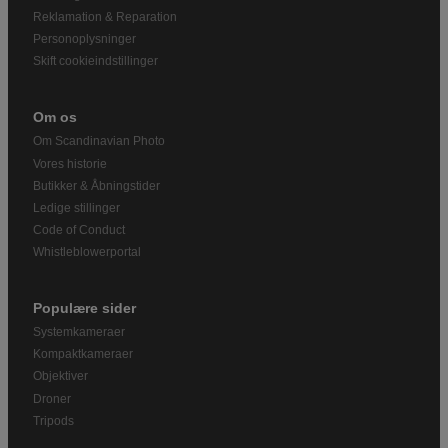
Reklamation & Reparation
Personoplysninger
Skift cookieindstillinger
Om os
Om Scandinavian Photo
Vores historie
Butikker & Åbningstider
Ledige stillinger
Code of Conduct
Whistleblowerportal
Populære sider
Systemkameraer
Kompaktkameraer
Objektiver
Droner
Tripods