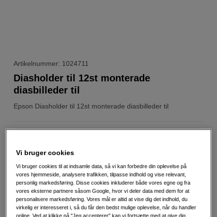
Artikelnummer: 1024711
Diasholder til 12st monterade
diasbilleder til
Epson
Diasholder til 12st monterade diasbilleder til
Weblager
:
På lager
København
:
Vis lagersaldo
Vi bruger cookies
Vi bruger cookies til at indsamle data, så vi kan forbedre din oplevelse på
vores hjemmeside, analysere trafikken, tilpasse indhold og vise relevant,
Diasholder til 12st monterade diasbilleder til
personlig markedsføring. Disse cookies inkluderer både vores egne og fra
Mere information
vores eksterne partnere såsom Google, hvor vi deler data med dem for at
personalisere markedsføring. Vores mål er altid at vise dig det indhold, du
virkelig er interesseret i, så du får den bedst mulige oplevelse, når du handler
online. Ved at klikke på "Jeg accepterer" kan vi fortsætte med at give dig