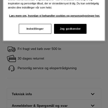
139
DKK
inspiration og personlige tilbud, der er skræddersyet til dig. Du kan selvfølgelig
ændre dine indstillinger når som helst.
Læs mere om, hvordan vi behandler cookies og personoplysninger her.
Antal
Læg i indkøbskurv
Indstillinger
Jeg godkender
Fri fragt ved køb over 500 kr.
30 dages returret
Personlig service og ekspertrådgivning
Teknisk info
Anmeldelser & Spørgsmål og svar