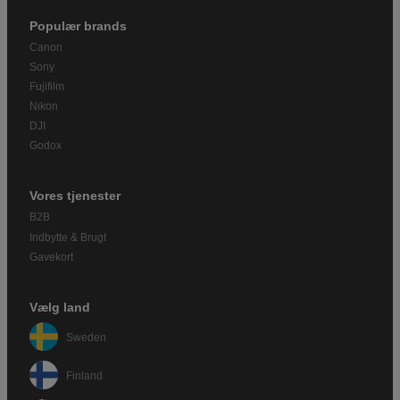
Populær brands
Canon
Sony
Fujifilm
Nikon
DJI
Godox
Vores tjenester
B2B
Indbytte & Brugt
Gavekort
Vælg land
Sweden
Finland