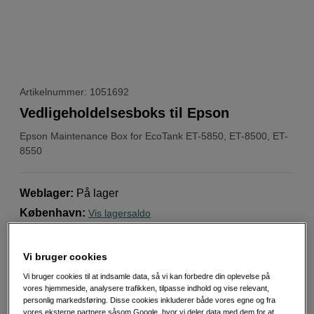
Artikelnummer: 1051692
Vedligeholdelsesboks til Epson
Epson
Maintenance Box for EcoTank ET-5850, ET-8500, ET-
8550
Weblager
:
På lager
København
:
Vis lagersaldo
Vedligeholdelsesboks til Epson-printere
Vi bruger cookies
Mere information
Vi bruger cookies til at indsamle data, så vi kan forbedre din oplevelse på
vores hjemmeside, analysere trafikken, tilpasse indhold og vise relevant,
personlig markedsføring. Disse cookies inkluderer både vores egne og fra
vores eksterne partnere såsom Google, hvor vi deler data med dem for at