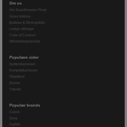
Om os
Om Scandinavian Photo
Vores historie
Butikker & Åbningstider
Ledige stillinger
Code of Conduct
Whistleblowerportal
Populære sider
Systemkameraer
Kompaktkameraer
Objektiver
Droner
Tripods
Populær brands
Canon
Sony
Fujifilm