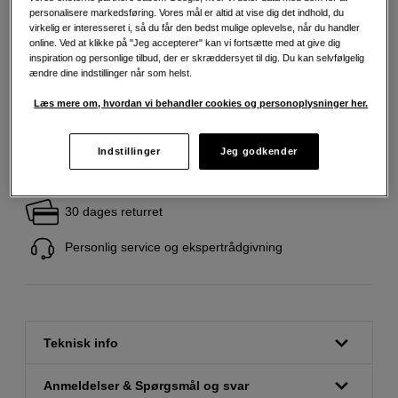
239
DKK
personalisere markedsføring. Vores mål er altid at vise dig det indhold, du
virkelig er interesseret i, så du får den bedst mulige oplevelse, når du handler
online. Ved at klikke på "Jeg accepterer" kan vi fortsætte med at give dig
Antal
inspiration og personlige tilbud, der er skræddersyet til dig. Du kan selvfølgelig
Læg i indkøbskurv
ændre dine indstillinger når som helst.
Læs mere om, hvordan vi behandler cookies og personoplysninger her.
Indstillinger
Jeg godkender
Fri fragt ved køb over 500 kr.
30 dages returret
Personlig service og ekspertrådgivning
Teknisk info
Anmeldelser & Spørgsmål og svar