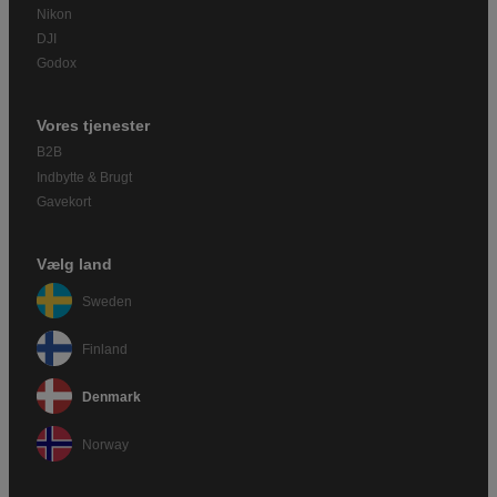
Nikon
DJI
Godox
Vores tjenester
B2B
Indbytte & Brugt
Gavekort
Vælg land
Sweden
Finland
Denmark
Norway