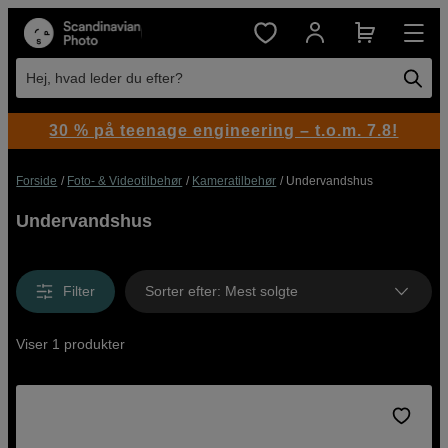
Hej, hvad leder du efter?
30 % på teenage engineering – t.o.m. 7.8!
Forside
Foto- & Videotilbehør
Kameratilbehør
Undervandshus
Undervandshus
Filter
Sorter efter
:
Mest solgte
Viser 1 produkter