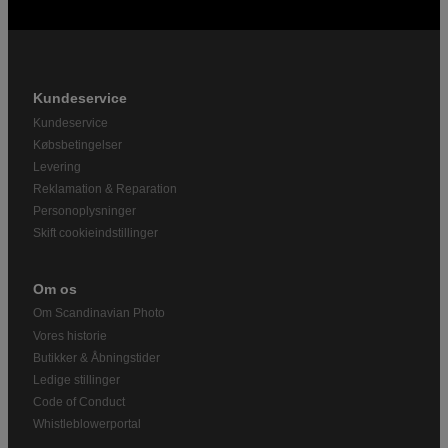
Kundeservice
Kundeservice
Købsbetingelser
Levering
Reklamation & Reparation
Personoplysninger
Skift cookieindstillinger
Om os
Om Scandinavian Photo
Vores historie
Butikker & Åbningstider
Ledige stillinger
Code of Conduct
Whistleblowerportal