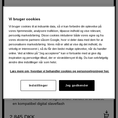
Vi bruger cookies
Vi bruger cookies til at indsamle data, så vi kan forbedre din oplevelse på
vores hjemmeside, analysere trafikken, tilpasse indhold og vise relevant,
personlig markedsføring. Disse cookies inkluderer både vores egne og fra
vores eksterne partnere såsom Google, hvor vi deler data med dem for at
personalisere markedsføring. Vores mål er altid at vise dig det indhold, du
virkelig er interesseret i, så du får den bedst mulige oplevelse, når du handler
online. Ved at klikke på "Jeg accepterer" kan vi fortsætte med at give dig
inspiration og personlige tilbud, der er skræddersyet til dig. Du kan selvfølgelig
ændre dine indstillinger når som helst.
Undervattenshus till Olympus Tough TG-6 / TG-7
Læs mere om, hvordan vi behandler cookies og personoplysninger her.
OM SYSTEM PT-059 for Tough TG-6 / TG-7
Vandtæt ned til 45 meter
Indstillinger
Jeg godkender
Giver adgang til alle kamerafunktioner
Den interne flash kan bruges under vandet til at udløse
en kompatibel digital slaveflash
2.845
DKK