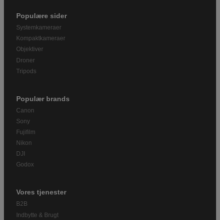
Populære sider
Systemkameraer
Kompaktkameraer
Objektiver
Droner
Tripods
Populær brands
Canon
Sony
Fujifilm
Nikon
DJI
Godox
Vores tjenester
B2B
Indbytte & Brugt