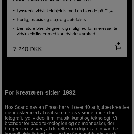
Lysstærkt vidvinkelobjektiv med en blænde på f/1,4
Hurtig, præcis og støjsvag autofokus
Den store blænde giver dig mulighed for interessante
vidvinkelbilleder med kort dybdeskarphed
7.240
DKK
For kreatøren siden 1982
Hos Scandinavian Photo har vi i over 40 år hjulpet kreative
mennesker med at realisere deres visioner inden for
fotografi, lyd, video, film, musik, kunst og teknologi. Vi
brænder for både teknologien og de mennesker, der
bruger den. Vi ved, at de rette værktøjer kan forvandle