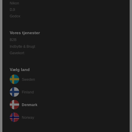
Nikon
DJI
Godox
Vores tjenester
B2B
Indbytte & Brugt
Gavekort
Vælg land
Sweden
Finland
Denmark
Norway