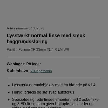
Artikelnummer: 1052579
Lysstærkt normal linse med smuk
baggrundssløring
Fujifilm
Fujinon XF 33mm f/1,4 R LM WR
Weblager
:
På lager
København
:
Vis lagersaldo
Lysstærkt normalobjektiv med en blænde på f/1,4
Hurtig, præcis og støjsvag autofokus
Specialdesignede linseelementer med 2 asfæriske-
og 3 ED-linser som giver højtopløste billeder og