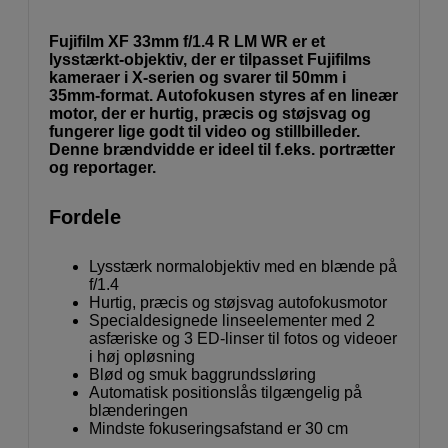
Fujifilm XF 33mm f/1.4 R LM WR er et
lysstærkt-objektiv, der er tilpasset Fujifilms
kameraer i X-serien og svarer til 50mm i
35mm-format. Autofokusen styres af en lineær
motor, der er hurtig, præcis og støjsvag og
fungerer lige godt til video og stillbilleder.
Denne brændvidde er ideel til f.eks. portrætter
og reportager.
Fordele
Lysstærk normalobjektiv med en blænde på
f/1.4
Hurtig, præcis og støjsvag autofokusmotor
Specialdesignede linseelementer med 2
asfæriske og 3 ED-linser til fotos og videoer
i høj opløsning
Blød og smuk baggrundssløring
Automatisk positionslås tilgængelig på
blænderingen
Mindste fokuseringsafstand er 30 cm