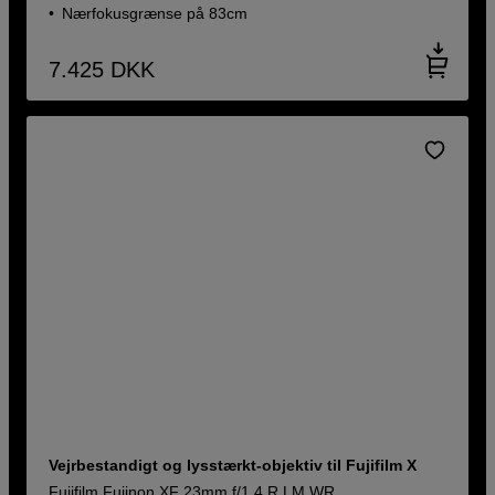
Nærfokusgrænse på 83cm
7.425
DKK
Vejrbestandigt og lysstærkt-objektiv til Fujifilm X
Fujifilm Fujinon XF 23mm f/1,4 R LM WR