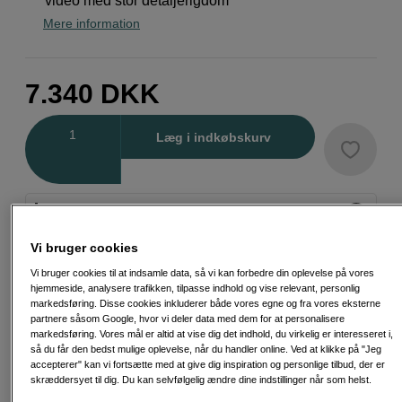
video med stor detaljerigdom
Mere information
7.340
DKK
Antal
Læg i indkøbskurv
Vi anbefaler
Dette er et produkt, vi virkelig godt kan lide. Hold
Vi bruger cookies
øje med symbolet for flere af vores udvalgte
favoritter.
Vi bruger cookies til at indsamle data, så vi kan forbedre din oplevelse på vores
hjemmeside, analysere trafikken, tilpasse indhold og vise relevant, personlig
Læs mere
markedsføring. Disse cookies inkluderer både vores egne og fra vores eksterne
partnere såsom Google, hvor vi deler data med dem for at personalisere
markedsføring. Vores mål er altid at vise dig det indhold, du virkelig er interesseret i,
så du får den bedst mulige oplevelse, når du handler online. Ved at klikke på "Jeg
accepterer" kan vi fortsætte med at give dig inspiration og personlige tilbud, der er
skræddersyet til dig. Du kan selvfølgelig ændre dine indstillinger når som helst.
Fri fragt ved køb over 500 kr.