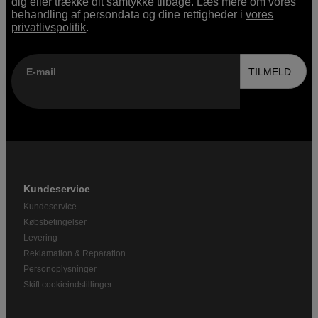
dig eller trække dit samtykke tilbage. Læs mere om vores
behandling af persondata og dine rettigheder i
vores
privatlivspolitik
.
E-mail
TILMELD
Kundeservice
Kundeservice
Købsbetingelser
Levering
Reklamation & Reparation
Personoplysninger
Skift cookieindstillinger