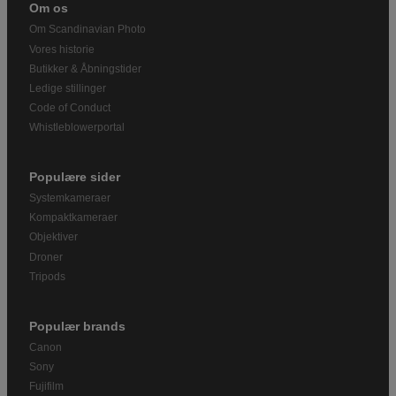
Om os
Om Scandinavian Photo
Vores historie
Butikker & Åbningstider
Ledige stillinger
Code of Conduct
Whistleblowerportal
Populære sider
Systemkameraer
Kompaktkameraer
Objektiver
Droner
Tripods
Populær brands
Canon
Sony
Fujifilm