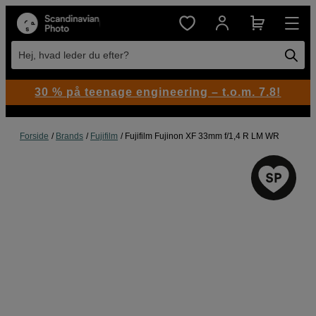
Hej, hvad leder du efter?
30 % på teenage engineering – t.o.m. 7.8!
Forside
Brands
Fujifilm
Fujifilm Fujinon XF 33mm f/1,4 R LM WR