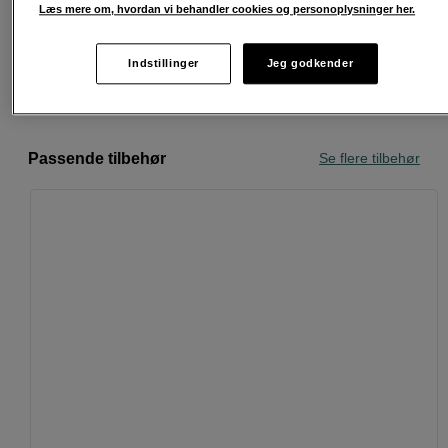
Læs mere om, hvordan vi behandler cookies og personoplysninger her.
30 dages returret
Indstillinger
Jeg godkender
Personlig service og ekspertrådgivning
Passende tilbehør
Se flere tilbehør