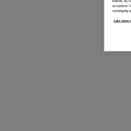
indhold, du v
accepterer" k
selvfølgelig 
Læs mere o