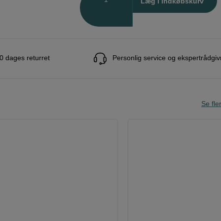
Læg i indkøbskurv
0 dages returret
Personlig service og ekspertrådgiv
Se fle