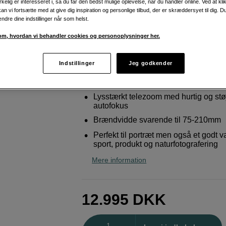
irkelig er interesseret i, så du får den bedst mulige oplevelse, når du handler online. Ved at kl
OIS WR
an vi fortsætte med at give dig inspiration og personlige tilbud, der er skræddersyet til dig. D
ændre dine indstillinger når som helst.
Fujifilm
Fujinon XF 50-140mm f/2,8 R LM O
m, hvordan vi behandler cookies og personoplysninger her.
Weblager
:
På lager
Indstillinger
Jeg godkender
København
:
Vis lagersaldo
Lysstærkt telezoom med hurtig og st
autofokus
Brændvidde svarende til 75-210mm
Perfekt til portræt men også et godt val
sport, produkt og naturfotografering
Mere information
12.995
DKK
Antal