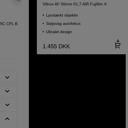
Viltrox AF 56mm f/1,7 AIR Fujifilm X
Lysstærkt objektiv
m
Mikrofiberrenseklud – skånsom
rengøring af objektiver og filtre
Støjsvag autofokus
MRC CPL B270
Kase Cleaning Cloth 25x25cm
Ultralet design
1.455
DKK
79
DKK