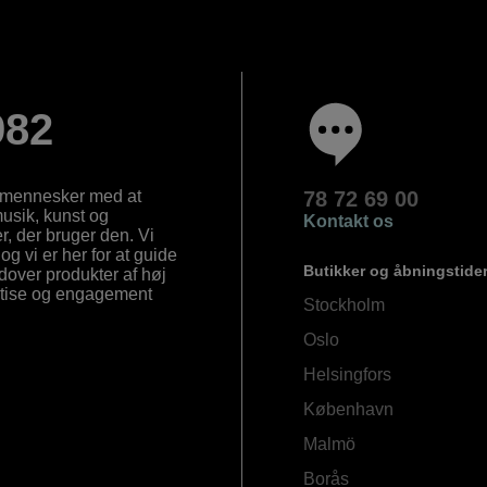
982
e mennesker med at
78 72 69 00
 musik, kunst og
Kontakt os
, der bruger den. Vi
og vi er her for at guide
Butikker og åbningstide
Udover produkter af høj
ertise og engagement
Stockholm
Oslo
Helsingfors
København
Malmö
Borås