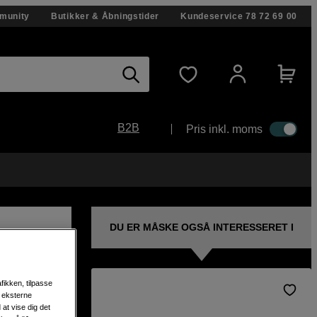
munity
Butikker & Åbningstider
Kundeservice
78 72 69 00
B2B
Pris inkl. moms
DU ER MÅSKE OGSÅ INTERESSERET I
fikken, tilpasse
s eksterne
 LM
at vise dig det