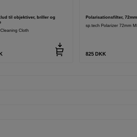
ud til objektiver, briller og
Polarisationsfilter, 72m
e
sp.tech Polarizer 72mm 
 Cleaning Cloth
K
825
DKK