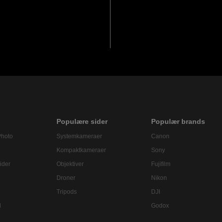
Populære sider
Populær brands
Photo
Systemkameraer
Canon
Kompaktkameraer
Sony
ider
Objektiver
Fujifilm
Droner
Nikon
Tripods
DJI
l
Godox