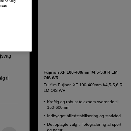
ikke på "Jeg
u kan
IS WR
øjsvag
Fujinon XF 100-400mm f/4,5-5,6 R LM
OIS WR
g til
Fujifilm Fujinon XF 100-400mm f/4,5-5,6 R
LM OIS WR
Kraftig og robust telezoom svarende til
150-600mm
Indbygget billedstabilisering og stativfod
Det oplagte valg til fotografering af sport
og natur