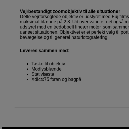
Vejrbestandigt zoomobjektiv til alle situationer
Dette vejrforseglede objektiv er udstyret med Fujifil
maksimal blænde på 2,8. Ud over vand er det også mod
udstyret med en tredobbelt lineær motor, som sammen me
uanset situationen. Objektivet er et perfekt valg til po
bevægelse og til generel naturfotografering.
Leveres sammen med:
Taske til objektiv
Modlysblænde
Stativfæste
Xdictx75 foran og bagpå