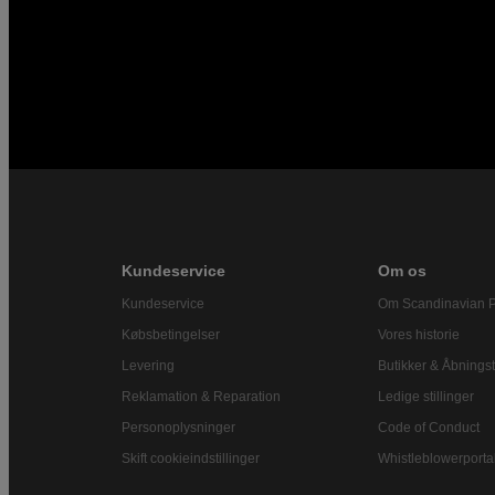
Kundeservice
Om os
Kundeservice
Om Scandinavian 
Købsbetingelser
Vores historie
Levering
Butikker & Åbningst
Reklamation & Reparation
Ledige stillinger
Personoplysninger
Code of Conduct
Skift cookieindstillinger
Whistleblowerporta