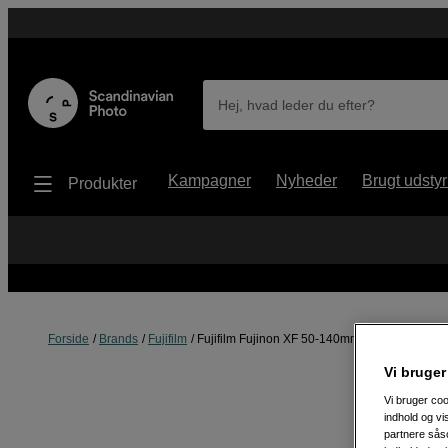
Hej, hvad leder du efter?
Kampagner
Nyheder
Brugt udstyr
Produkter
Forside
Brands
Fujifilm
Fujifilm Fujinon XF 50-140mm f/2,8 R LM OIS
Vi bruger
Vi bruger coo
indhold og v
partnere såso