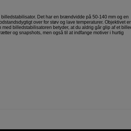
ms billedstabilisator. Det har en brændvidde på 50-140 mm og en
standsdygtigt over for støv og lave temperaturer. Objektivet er
d billedstabilisatoren betyder, at du aldrig går glip af et bille
rtrætter og snapshots, men også til at indfange motiver i hurtig