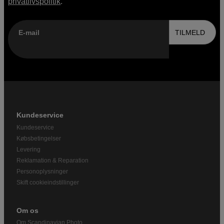
privatlivspolitik
.
E-mail
TILMELD
Kundeservice
Kundeservice
Købsbetingelser
Levering
Reklamation & Reparation
Personoplysninger
Skift cookieindstillinger
Om os
Om Scandinavian Photo