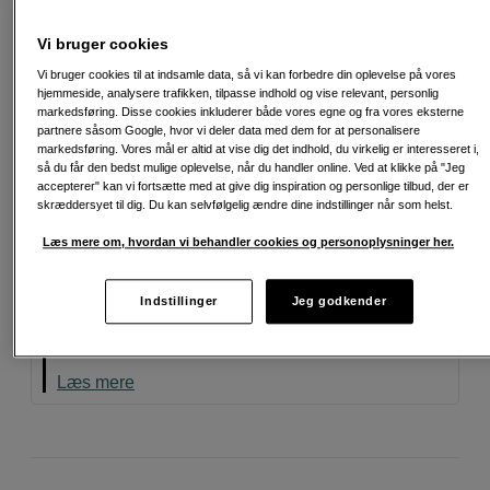
Læg i indkøbskurv
Vi bruger cookies
Vi bruger cookies til at indsamle data, så vi kan forbedre din oplevelse på vores
hjemmeside, analysere trafikken, tilpasse indhold og vise relevant, personlig
XC 35mm f/2 for 139 kr
markedsføring. Disse cookies inkluderer både vores egne og fra vores eksterne
Køb et X-T30 III og få et XC 35mm f/2 objektiv for
partnere såsom Google, hvor vi deler data med dem for at personalisere
kun 139 kr! Værdi 1,679 kr. Tilføj begge produkter
markedsføring. Vores mål er altid at vise dig det indhold, du virkelig er interesseret i,
til kurven, og rabatten fratrækkes automatisk.
så du får den bedst mulige oplevelse, når du handler online. Ved at klikke på "Jeg
Tilbuddet gælder indtil 31. august 2026.
accepterer" kan vi fortsætte med at give dig inspiration og personlige tilbud, der er
skræddersyet til dig. Du kan selvfølgelig ændre dine indstillinger når som helst.
Læs mere
Læs mere om, hvordan vi behandler cookies og personoplysninger her.
Vi anbefaler
Indstillinger
Jeg godkender
Dette er et produkt, vi virkelig godt kan lide. Hold
øje med symbolet for flere af vores udvalgte
favoritter.
Læs mere