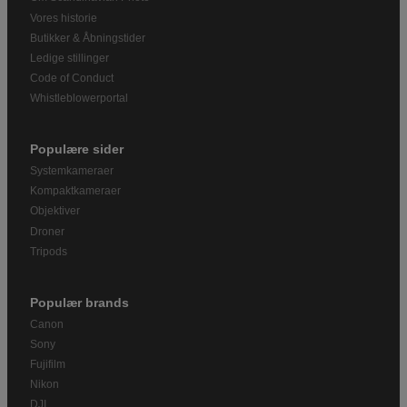
Vores historie
Butikker & Åbningstider
Ledige stillinger
Code of Conduct
Whistleblowerportal
Populære sider
Systemkameraer
Kompaktkameraer
Objektiver
Droner
Tripods
Populær brands
Canon
Sony
Fujifilm
Nikon
DJI