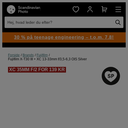
Hej, hvad leder du efter?
30 % på teenage engineering – t.o.m. 7.8!
Forside
Brands
Fujifilm
Fujifilm X-T30 III + XC 13-33mm f/3,5-6,3 OIS Silver
XC 35MM F/2 FOR 139 KR