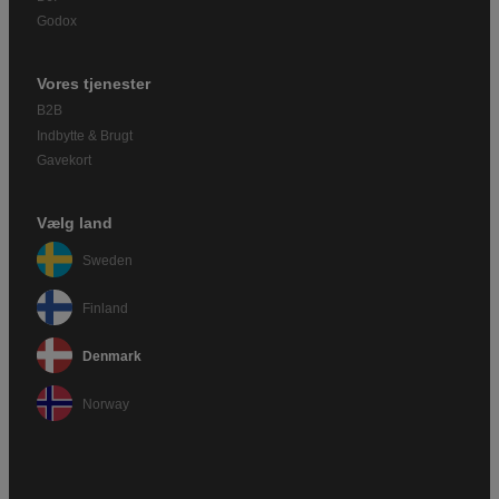
Godox
Vores tjenester
B2B
Indbytte & Brugt
Gavekort
Vælg land
Sweden
Finland
Denmark
Norway