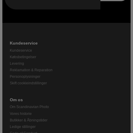
Kundeservice
Kundeservice
Købsbetingelser
Levering
Reklamation & Reparation
Personoplysninger
Skift cookieindstillinger
Om os
Om Scandinavian Photo
Vores historie
Butikker & Åbningstider
Ledige stillinger