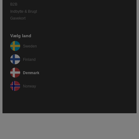
B2B
Indbytte & Brugt
Gavekort
Vælg land
Sweden
Finland
Denmark
Norway