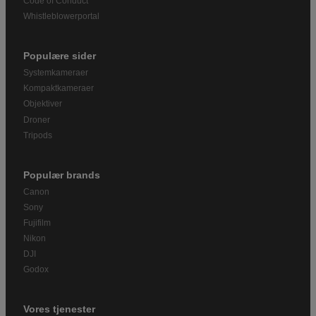
Code of Conduct
Whistleblowerportal
Populære sider
Systemkameraer
Kompaktkameraer
Objektiver
Droner
Tripods
Populær brands
Canon
Sony
Fujifilm
Nikon
DJI
Godox
Vores tjenester