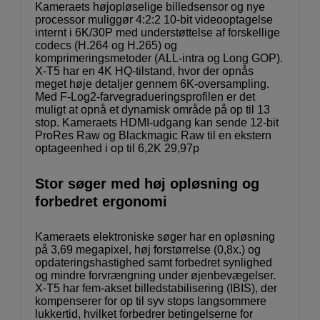
Kameraets højopløselige billedsensor og nye
processor muliggør 4:2:2 10-bit videooptagelse
internt i 6K/30P med understøttelse af forskellige
codecs (H.264 og H.265) og
komprimeringsmetoder (ALL-intra og Long GOP).
X-T5 har en 4K HQ-tilstand, hvor der opnås
meget høje detaljer gennem 6K-oversampling.
Med F-Log2-farvegradueringsprofilen er det
muligt at opnå et dynamisk område på op til 13
stop. Kameraets HDMI-udgang kan sende 12-bit
ProRes Raw og Blackmagic Raw til en ekstern
optageenhed i op til 6,2K 29,97p
Stor søger med høj opløsning og
forbedret ergonomi
Kameraets elektroniske søger har en opløsning
på 3,69 megapixel, høj forstørrelse (0,8x.) og
opdateringshastighed samt forbedret synlighed
og mindre forvrængning under øjenbevægelser.
X-T5 har fem-akset billedstabilisering (IBIS), der
kompenserer for op til syv stops langsommere
lukkertid, hvilket forbedrer betingelserne for