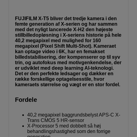
FUJIFILM X-T5 bliver det tredje kamera i den
femte generation af X-serien og har sammen
med det nyligt lancerede X-H2 den højeste
stillbilledopløsning i X-seriens historie på hele
40,2 megapixel med mulighed for 160
megapixel (Pixel Shift Multi-Shot). Kameraet
kan optage video i 6K, har en femakset
billedstabilisering, der kompenserer op til syv
trin, og autofokus med motivgenkendelse, der
er udviklet med deep learning AI-teknologi.
Det er den perfekte ledsager og dækker en
række forskellige optagelsesstile, hvor
kameraets størrelse og vægt er en stor fordel.
Fordele
40,2 megapixel baggrundsbelyst APS-C X-
Trans CMOS 5 HR-sensor
X-Processor 5 med dobbelt så høj
behandlingshastighed som den forrige
generation