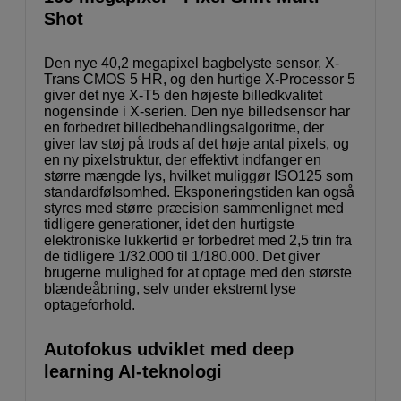
Shot
Den nye 40,2 megapixel bagbelyste sensor, X-
Trans CMOS 5 HR, og den hurtige X-Processor 5
giver det nye X-T5 den højeste billedkvalitet
nogensinde i X-serien. Den nye billedsensor har
en forbedret billedbehandlingsalgoritme, der
giver lav støj på trods af det høje antal pixels, og
en ny pixelstruktur, der effektivt indfanger en
større mængde lys, hvilket muliggør ISO125 som
standardfølsomhed. Eksponeringstiden kan også
styres med større præcision sammenlignet med
tidligere generationer, idet den hurtigste
elektroniske lukkertid er forbedret med 2,5 trin fra
de tidligere 1/32.000 til 1/180.000. Det giver
brugerne mulighed for at optage med den største
blændeåbning, selv under ekstremt lyse
optageforhold.
Autofokus udviklet med deep
learning AI-teknologi