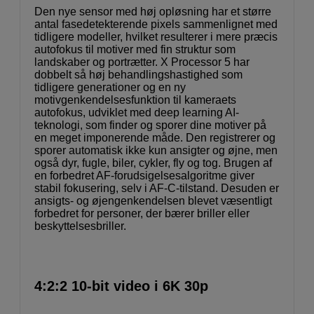
Den nye sensor med høj opløsning har et større
antal fasedetekterende pixels sammenlignet med
tidligere modeller, hvilket resulterer i mere præcis
autofokus til motiver med fin struktur som
landskaber og portrætter. X Processor 5 har
dobbelt så høj behandlingshastighed som
tidligere generationer og en ny
motivgenkendelsesfunktion til kameraets
autofokus, udviklet med deep learning AI-
teknologi, som finder og sporer dine motiver på
en meget imponerende måde. Den registrerer og
sporer automatisk ikke kun ansigter og øjne, men
også dyr, fugle, biler, cykler, fly og tog. Brugen af
en forbedret AF-forudsigelsesalgoritme giver
stabil fokusering, selv i AF-C-tilstand. Desuden er
ansigts- og øjengenkendelsen blevet væsentligt
forbedret for personer, der bærer briller eller
beskyttelsesbriller.
4:2:2 10-bit video i 6K 30p