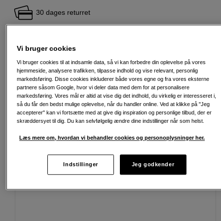
30 dages returret
Personlig service og ekspertrådgivning
Vi bruger cookies
Vi bruger cookies til at indsamle data, så vi kan forbedre din oplevelse på vores
hjemmeside, analysere trafikken, tilpasse indhold og vise relevant, personlig
Passende tilbehør
Se flere tilbehør
markedsføring. Disse cookies inkluderer både vores egne og fra vores eksterne
partnere såsom Google, hvor vi deler data med dem for at personalisere
markedsføring. Vores mål er altid at vise dig det indhold, du virkelig er interesseret i,
så du får den bedst mulige oplevelse, når du handler online. Ved at klikke på "Jeg
accepterer" kan vi fortsætte med at give dig inspiration og personlige tilbud, der er
skræddersyet til dig. Du kan selvfølgelig ændre dine indstillinger når som helst.
Læs mere om, hvordan vi behandler cookies og personoplysninger her.
Indstillinger
Jeg godkender