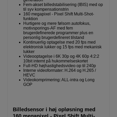
Fem-akset billedstabilisering (IBIS) med op
til syv kompensationstrin
160 megapixel - Pixel Shift Multi-Shot-
funktion
Hurtigere og mere følsom autofokus,
motivsporings-AF med fem
brugerdefinerede programmer plus en
personlig brugerdefineret tilstand
Kontinuerlig optagelse med 20 fps med
elektronisk lukker og 15 fps med mekanisk
lukker
Videooptagelse i 6K 30p og 4K 60p 4:2:2
10bit internt på hukommelseskortet
Full-HD højhastighedsvideo op til 240p
Interne videoformater: H.264 og H.265 /
HEVC
Videokomprimering: ALL-intra og Long
GOP
Billedsensor i høj opløsning med
160 megapixel - Pixel Shift Multi-