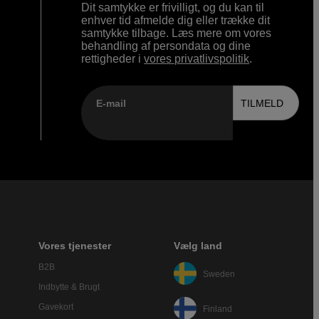
Dit samtykke er frivilligt, og du kan til
enhver tid afmelde dig eller trække dit
samtykke tilbage. Læs mere om vores
behandling af persondata og dine
rettigheder i
vores privatlivspolitik
.
E-mail
TILMELD
Vores tjenester
Vælg land
B2B
Sweden
Indbytte & Brugt
Gavekort
Finland