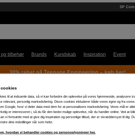
SP Com
 og tilbehør
Brands
Kundskab
Inspiration
Event
30% rabat på Teenage Engineering – køb her!
 cookies
kies til at indsamle data, så vi kan forbedre din oplevelse på vores hjemmeside, analysere tra
ise relevant, personlig markedsføring. Disse cookies inkluderer både vores egne og fra vore
m Google, hvor vi deler data med dem for at personalisere markedsføring. Vores mål er altid 
irkelig er interesseret i, så du får den bedst mulige oplevelse, når du handler online. Ved at kl
an vi fortsætte med at give dig inspiration og personlige tilbud, der er skræddersyet til dig. D
Artikelnummer: 1061911
ændre dine indstillinger når som helst.
Batteri til Godox V1 Pro & V1
m, hvordan vi behandler cookies og personoplysninger her.