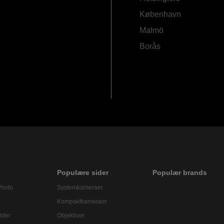
København
Malmö
Borås
Populære sider
Populær brands
Photo
Systemkameraer
Kompaktkameraer
ider
Objektiver