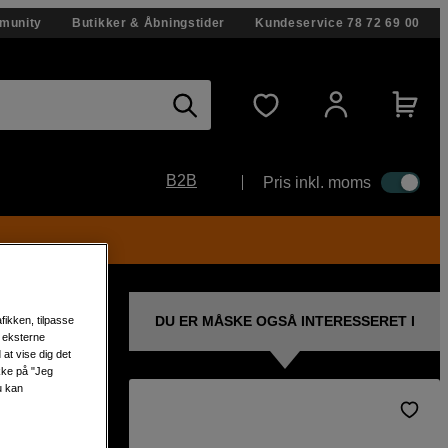
munity
Butikker & Åbningstider
Kundeservice
78 72 69 00
B2B
Pris inkl. moms
DU ER MÅSKE OGSÅ INTERESSERET I
fikken, tilpasse
s eksterne
at vise dig det
ikke på "Jeg
u kan
00