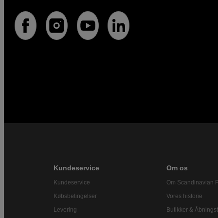
Kundeservice
Om os
Kundeservice
Om Scandinavian 
Købsbetingelser
Vores historie
Levering
Butikker & Åbningst