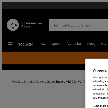
Hej, hvad leder du efter?
Kampagner
Nyheder
Brugt udstyr
Produkter
Vi bruger
Vi bruger coo
indhold og v
Forside
Brands
Godox
Godox Battery VB30 for V1 Pro
partnere såso
indhold, du v
accepterer" k
selvfølgelig 
Læs mere o