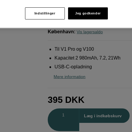
Godox
Battery VB30 for V1 Pro
Indstillinger
Jeg godkender
Weblager
:
På lager
København
:
Vis lagersaldo
Til V1 Pro og V100
Kapacitet 2 980mAh, 7.2, 21Wh
USB-C-opladning
Mere information
395
DKK
Antal
Læg i indkøbskurv