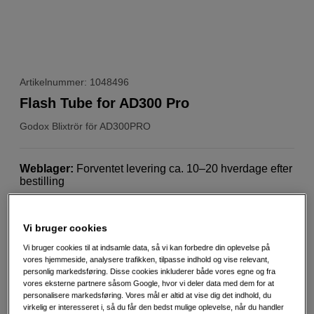
Artikelnummer: 1048496
Flash Tube for AD300 Pro
Godox
Blixtrör för AD300PRO
Weblager
:
Forventet levering ca. 10–20 hverdage efter
bestilling
København
:
Vis lagersaldo
Vi bruger cookies
Reservedel flashrør til Godox studieflash AD300 Pro.
Vi bruger cookies til at indsamle data, så vi kan forbedre din oplevelse på
vores hjemmeside, analysere trafikken, tilpasse indhold og vise relevant,
Mere information
personlig markedsføring. Disse cookies inkluderer både vores egne og fra
vores eksterne partnere såsom Google, hvor vi deler data med dem for at
personalisere markedsføring. Vores mål er altid at vise dig det indhold, du
virkelig er interesseret i, så du får den bedst mulige oplevelse, når du handler