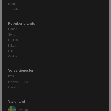
Droner
Tripods
Populær brands
Canon
Sony
Fujifilm
Nikon
DJI
Godox
Vores tjenester
B2B
Indbytte & Brugt
Gavekort
Vælg land
Sweden