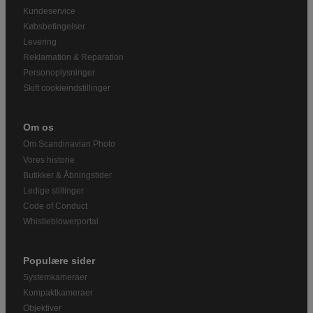
Kundeservice
Købsbetingelser
Levering
Reklamation & Reparation
Personoplysninger
Skift cookieindstillinger
Om os
Om Scandinavian Photo
Vores historie
Butikker & Åbningstider
Ledige stillinger
Code of Conduct
Whistleblowerportal
Populære sider
Systemkameraer
Kompaktkameraer
Objektiver