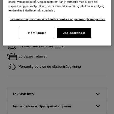
895
DKK
online. Ved at klikke på "Jeg accepterer" kan vi fortsætte med at give dig
inspiration og personlige tilbud, der er skræddersyet til dig. Du kan selvfølgelig
ændre dine indstillinger når som helst.
Antal
Læg i indkøbskurv
Læs mere om, hvordan vi behandler cookies og personoplysninger her.
Indstillinger
Jeg godkender
Fri fragt ved køb over 500 kr.
30 dages returret
Personlig service og ekspertrådgivning
Teknisk info
Anmeldelser & Spørgsmål og svar