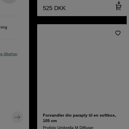
525
DKK
ning
re tilbehør
Forvandler din paraply til en softbox,
105 cm
Profoto Umbrella M Diffuser