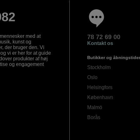
982
e mennesker med at
78 72 69 00
 musik, kunst og
Kontakt os
, der bruger den. Vi
og vi er her for at guide
Butikker og åbningstide
Udover produkter af høj
ertise og engagement
Stockholm
Oslo
Helsingfors
København
Malmö
Borås