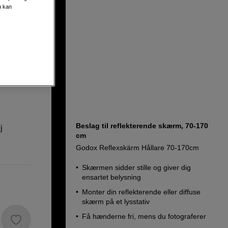
u kan
r
Beslag til reflekterende skærm, 70-170
j
cm
Godox Reflexskärm Hållare 70-170cm
Skærmen sidder stille og giver dig
ensartet belysning
Monter din reflekterende eller diffuse
skærm på et lysstativ
Få hænderne fri, mens du fotograferer