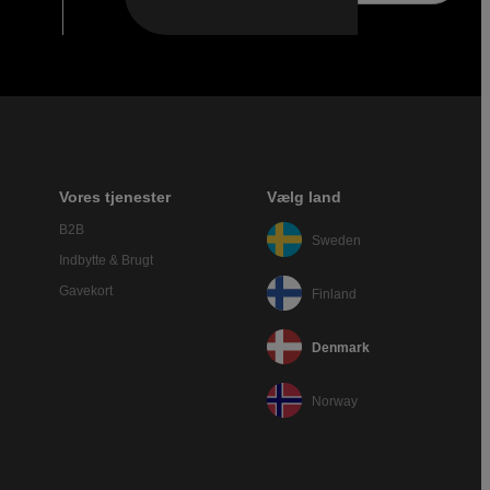
Vores tjenester
Vælg land
B2B
Sweden
Indbytte & Brugt
Gavekort
Finland
Denmark
Norway