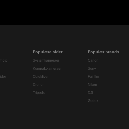
Populære sider
Populær brands
Photo
Systemkameraer
Canon
Kompaktkameraer
Sony
ider
Objektiver
Fujifilm
Droner
Nikon
Tripods
DJI
l
Godox