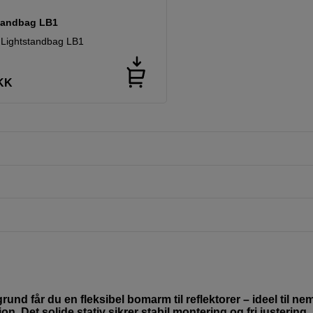
tandbag LB1
 Lightstandbag LB1
KK
d får du en fleksibel bomarm til reflektorer – ideel til ne
n. Det solide stativ sikrer stabil montering og fri justering,