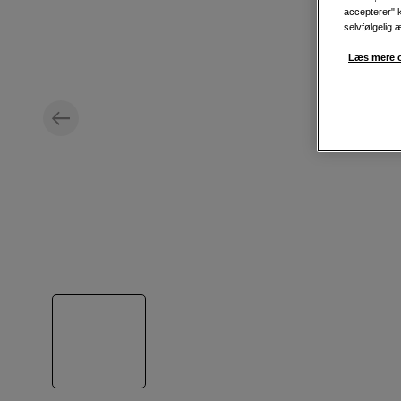
accepterer" k
selvfølgelig 
Læs mere o