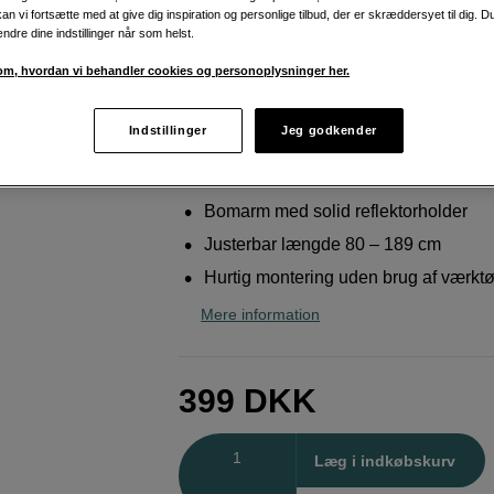
og baggrunde
an vi fortsætte med at give dig inspiration og personlige tilbud, der er skræddersyet til dig. D
ændre dine indstillinger når som helst.
Godox
LSA-16 Boom Arm with reflector holde
m, hvordan vi behandler cookies og personoplysninger her.
Weblager
:
På lager
Indstillinger
Jeg godkender
København
:
Vis lagersaldo
Bomarm med solid reflektorholder
Justerbar længde 80 – 189 cm
Hurtig montering uden brug af værktø
Mere information
399
DKK
Antal
Læg i indkøbskurv