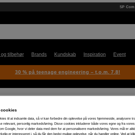
SP Com
 og tilbehør
Brands
Kundskab
Inspiration
Event
30 % på teenage engineering – t.o.m. 7.8!
 cookies
kies til at indsamle data, så vi kan forbedre din oplevelse på vores hjemmeside, analysere tra
Artikelnummer: 1105439
ise relevant, personlig markedsføring. Disse cookies inkluderer både vores egne og fra vore
m Google, hvor vi deler data med dem for at personalisere markedsføring. Vores mål er altid 
Bomarm med holder til reflek
irkelig er interesseret i, så du får den bedst mulige oplevelse, når du handler online. Ved at kl