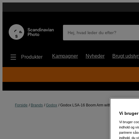
Hej, hvad leder du efter?
Kampagner
Nyheder
Brugt udstyr
Produkter
Forside
Brands
Godox
Godox LSA-16 Boom Arm with reflector holder
Vi bruger
Vi bruger coo
indhold og v
partnere såso
indhold, du v