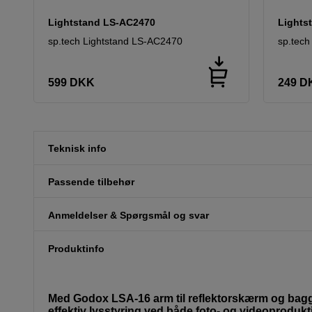
Lightstand LS-AC2470
Lights
sp.tech Lightstand LS-AC2470
sp.tech
599
DKK
249
D
Teknisk info
Passende tilbehør
Anmeldelser & Spørgsmål og svar
Produktinfo
Med Godox LSA-16 arm til reflektorskærm og baggrun
effektiv lysstyring ved både foto- og videoproduktio