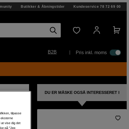
munity
Butikker & Åbningstider
Kundeservice
78 72 69 00
B2B
Pris inkl. moms
DU ER MÅSKE OGSÅ INTERESSERET I
fikken, tilpasse
s eksterne
at vise dig det
torer
ikke på "Jeg