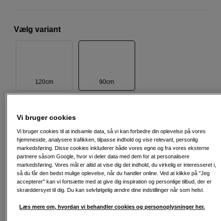
Vælg variant
120cm
90cm
725
DKK
Vi bruger cookies
Vi bruger cookies til at indsamle data, så vi kan forbedre din oplevelse på vores
hjemmeside, analysere trafikken, tilpasse indhold og vise relevant, personlig
Antal
Læg i indkøbskurv
markedsføring. Disse cookies inkluderer både vores egne og fra vores eksterne
partnere såsom Google, hvor vi deler data med dem for at personalisere
markedsføring. Vores mål er altid at vise dig det indhold, du virkelig er interesseret i,
så du får den bedst mulige oplevelse, når du handler online. Ved at klikke på "Jeg
accepterer" kan vi fortsætte med at give dig inspiration og personlige tilbud, der er
skræddersyet til dig. Du kan selvfølgelig ændre dine indstillinger når som helst.
Læs mere om, hvordan vi behandler cookies og personoplysninger her.
Fri fragt ved køb over 500 kr.