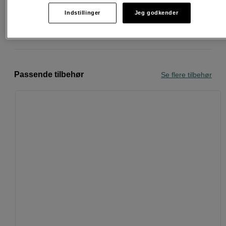
30 dages returret
Indstillinger
Jeg godkender
Personlig service og ekspertrådgivning
Passende tilbehør
Se flere tilbehør