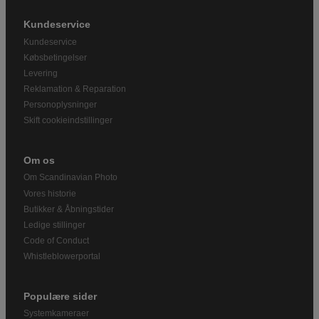
Kundeservice
Kundeservice
Købsbetingelser
Levering
Reklamation & Reparation
Personoplysninger
Skift cookieindstillinger
Om os
Om Scandinavian Photo
Vores historie
Butikker & Åbningstider
Ledige stillinger
Code of Conduct
Whistleblowerportal
Populære sider
Systemkameraer