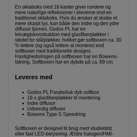
En oktaboks med 16 kanter giver rundere og
mere naturlige refleksioner i eleverne end en
traditionel oktaboks. Hvis du ønsker at skabe et
mere skarpt lys, kan både den indre og den ydre
diffusor fjernes. Godox PL har en
letvægtskonstruktion med glasfiberpløkker i
stedet for stålpløkker, hvilket gør softboxen ca. 30
% lettere (og også lettere at montere) end
softboxer med traditionelle designs.
Hastighedsringen på softboxen har en Bowens-
fatning. Softboxen har en dybde på ca. 69 cm.
Leveres med
Godox PL Parabolisk dyb softbox
16 x glasfiberpløkker til montering
Indre diffusor
Udvendig diffuser
Bowens Type-S Speedring
Softboxen er designet til brug med studieblitz
eller fast LED-belysning. Ældre halogen/HMI-