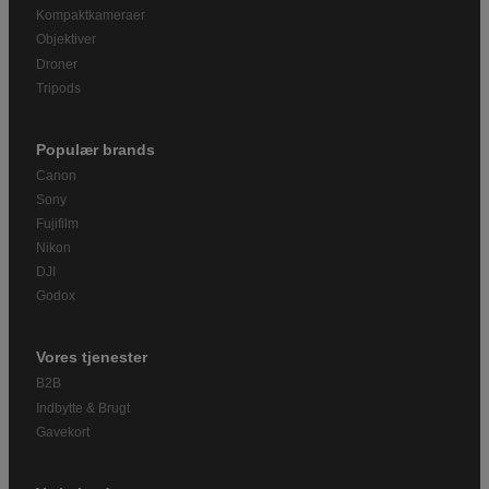
Kompaktkameraer
Objektiver
Droner
Tripods
Populær brands
Canon
Sony
Fujifilm
Nikon
DJI
Godox
Vores tjenester
B2B
Indbytte & Brugt
Gavekort