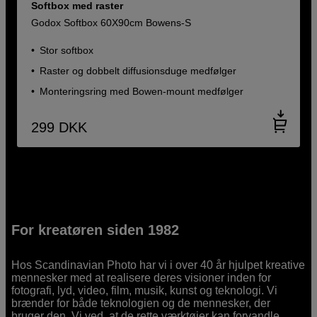
Softbox med raster
Godox Softbox 60X90cm Bowens-S
Stor softbox
Raster og dobbelt diffusionsduge medfølger
Monteringsring med Bowen-mount medfølger
299
DKK
For kreatøren siden 1982
Hos Scandinavian Photo har vi i over 40 år hjulpet kreative
mennesker med at realisere deres visioner inden for
fotografi, lyd, video, film, musik, kunst og teknologi. Vi
brænder for både teknologien og de mennesker, der
bruger den. Vi ved, at de rette værktøjer kan forvandle