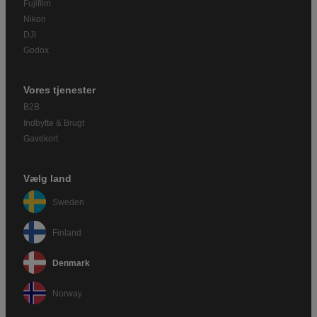
Fujifilm
Nikon
DJI
Godox
Vores tjenester
B2B
Indbytte & Brugt
Gavekort
Vælg land
Sweden
Finland
Denmark
Norway