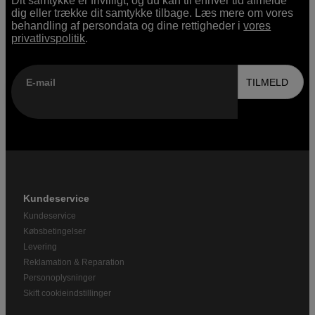
Dit samtykke er frivilligt, og du kan til enhver tid afmelde
dig eller trække dit samtykke tilbage. Læs mere om vores
behandling af persondata og dine rettigheder i
vores
privatlivspolitik
.
E-mail
TILMELD
Kundeservice
Kundeservice
Købsbetingelser
Levering
Reklamation & Reparation
Personoplysninger
Skift cookieindstillinger