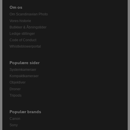
Om os
Om Scandinavian Photo
Vores historie
Butikker & Åbningstider
Ledige stillinger
Code of Conduct
Whistleblowerportal
Populære sider
Systemkameraer
Kompaktkameraer
Objektiver
Droner
Tripods
Populær brands
Canon
Sony