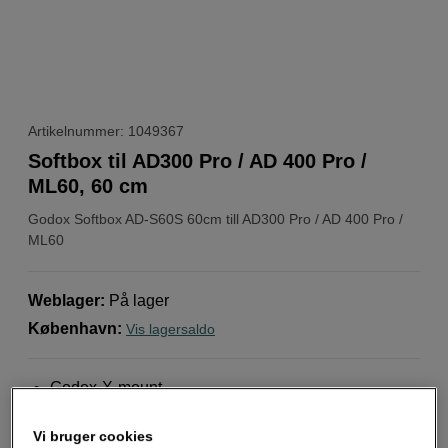
Artikelnummer: 1049367
Softbox til AD300 Pro / AD 400 Pro /
ML60, 60 cm
Godox
Softbox AD-S60S 60cm till AD300 Pro / AD 400 Pro /
ML60
Weblager
:
På lager
København
:
Vis lagersaldo
Godox-X-mount
Paraplyens konstruktion
Vi bruger cookies
Let at samle