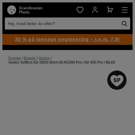
Hej, hvad leder du efter?
30 % på teenage engineering – t.o.m. 7.8!
Forside
Brands
Godox
Godox Softbox AD-S60S 60cm till AD300 Pro / AD 400 Pro / ML60