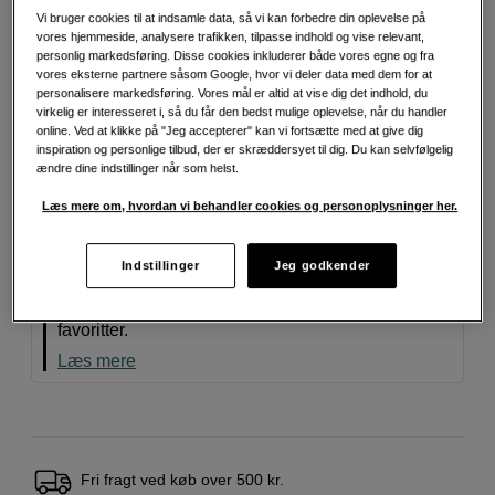
Vi bruger cookies til at indsamle data, så vi kan forbedre din oplevelse på
Mere information
vores hjemmeside, analysere trafikken, tilpasse indhold og vise relevant,
personlig markedsføring. Disse cookies inkluderer både vores egne og fra
vores eksterne partnere såsom Google, hvor vi deler data med dem for at
personalisere markedsføring. Vores mål er altid at vise dig det indhold, du
425
DKK
virkelig er interesseret i, så du får den bedst mulige oplevelse, når du handler
online. Ved at klikke på "Jeg accepterer" kan vi fortsætte med at give dig
inspiration og personlige tilbud, der er skræddersyet til dig. Du kan selvfølgelig
Antal
Læg i indkøbskurv
ændre dine indstillinger når som helst.
Læs mere om, hvordan vi behandler cookies og personoplysninger her.
Vi anbefaler
Indstillinger
Jeg godkender
Dette er et produkt, vi virkelig godt kan lide. Hold
øje med symbolet for flere af vores udvalgte
favoritter.
Læs mere
Fri fragt ved køb over 500 kr.