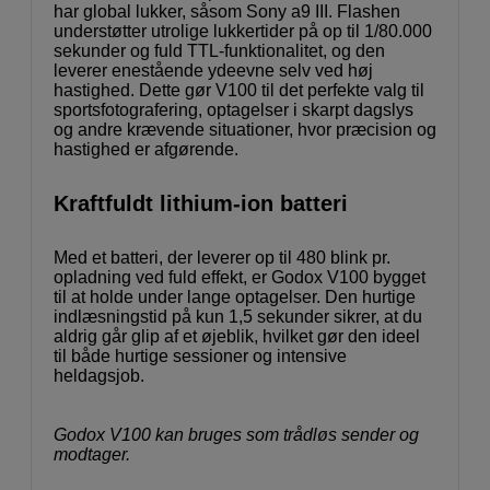
har global lukker, såsom Sony a9 III. Flashen
understøtter utrolige lukkertider på op til 1/80.000
sekunder og fuld TTL-funktionalitet, og den
leverer enestående ydeevne selv ved høj
hastighed. Dette gør V100 til det perfekte valg til
sportsfotografering, optagelser i skarpt dagslys
og andre krævende situationer, hvor præcision og
hastighed er afgørende.
Kraftfuldt lithium-ion batteri
Med et batteri, der leverer op til 480 blink pr.
opladning ved fuld effekt, er Godox V100 bygget
til at holde under lange optagelser. Den hurtige
indlæsningstid på kun 1,5 sekunder sikrer, at du
aldrig går glip af et øjeblik, hvilket gør den ideel
til både hurtige sessioner og intensive
heldagsjob.
Godox V100 kan bruges som trådløs sender og
modtager.