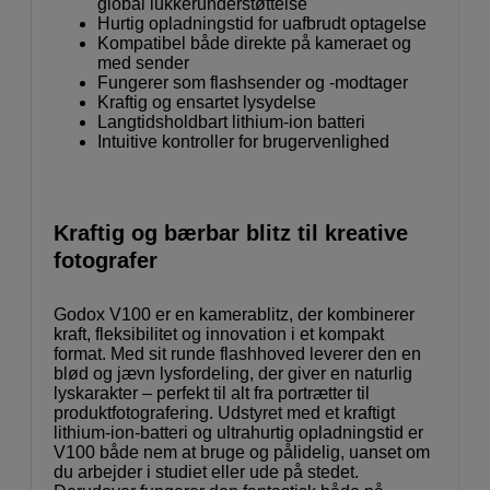
global lukkerunderstøttelse
Hurtig opladningstid for uafbrudt optagelse
Kompatibel både direkte på kameraet og
med sender
Fungerer som flashsender og -modtager
Kraftig og ensartet lysydelse
Langtidsholdbart lithium-ion batteri
Intuitive kontroller for brugervenlighed
Kraftig og bærbar blitz til kreative
fotografer
Godox V100 er en kamerablitz, der kombinerer
kraft, fleksibilitet og innovation i et kompakt
format. Med sit runde flashhoved leverer den en
blød og jævn lysfordeling, der giver en naturlig
lyskarakter – perfekt til alt fra portrætter til
produktfotografering. Udstyret med et kraftigt
lithium-ion-batteri og ultrahurtig opladningstid er
V100 både nem at bruge og pålidelig, uanset om
du arbejder i studiet eller ude på stedet.