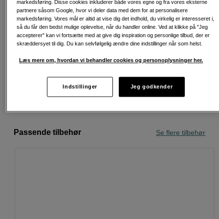
markedsføring. Disse cookies inkluderer både vores egne og fra vores eksterne
partnere såsom Google, hvor vi deler data med dem for at personalisere
markedsføring. Vores mål er altid at vise dig det indhold, du virkelig er interesseret i,
så du får den bedst mulige oplevelse, når du handler online. Ved at klikke på "Jeg
accepterer" kan vi fortsætte med at give dig inspiration og personlige tilbud, der er
skræddersyet til dig. Du kan selvfølgelig ændre dine indstillinger når som helst.
Fri fragt ved køb over 500 kr.
Læs mere om, hvordan vi behandler cookies og personoplysninger her.
30 dages returret
Personlig service og ekspertrådgivning
Indstillinger
Jeg godkender
Passende tilbehør
Se flere tilbehør