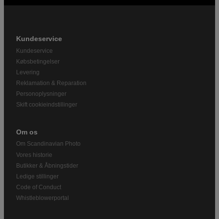
Kundeservice
Kundeservice
Købsbetingelser
Levering
Reklamation & Reparation
Personoplysninger
Skift cookieindstillinger
Om os
Om Scandinavian Photo
Vores historie
Butikker & Åbningstider
Ledige stillinger
Code of Conduct
Whistleblowerportal