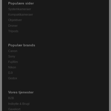
Populære sider
Systemkameraer
Kompaktkameraer
Objektiver
Droner
Tripods
Populær brands
Canon
Sony
Fujifilm
Nikon
DJI
Godox
Vores tjenester
B2B
Indbytte & Brugt
Gavekort