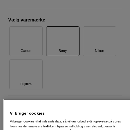
Vælg varemærke
Canon
Sony
Nikon
Fujifilm
2.390
DKK
Vi bruger cookies
Antal
Læg i indkøbskurv
Vi bruger cookies til at indsamle data, så vi kan forbedre din oplevelse på vores
hjemmeside, analysere trafikken, tilpasse indhold og vise relevant, personlig