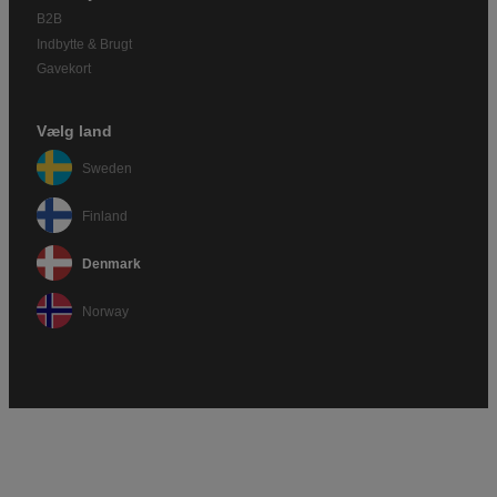
B2B
Indbytte & Brugt
Gavekort
Vælg land
Sweden
Finland
Denmark
Norway