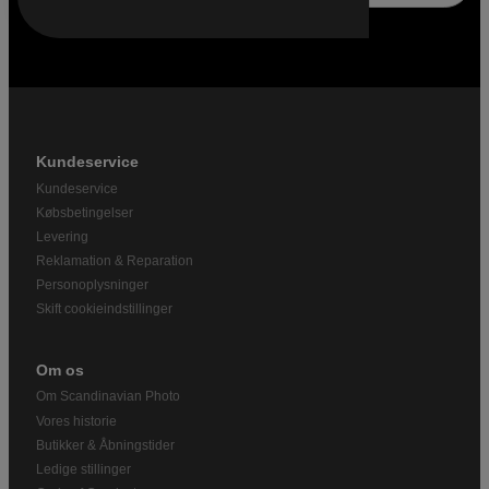
Kundeservice
Kundeservice
Købsbetingelser
Levering
Reklamation & Reparation
Personoplysninger
Skift cookieindstillinger
Om os
Om Scandinavian Photo
Vores historie
Butikker & Åbningstider
Ledige stillinger