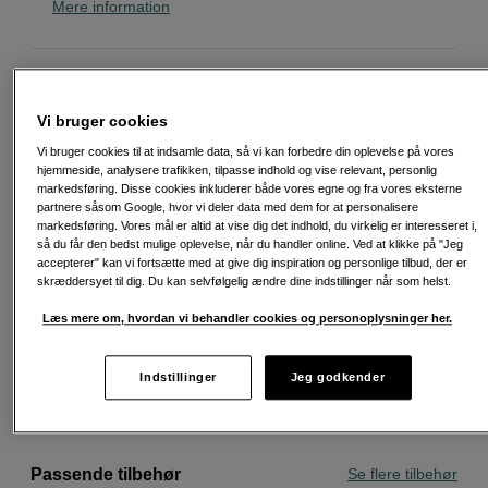
Mere information
149
DKK
Vi bruger cookies
Antal
Læg i indkøbskurv
Vi bruger cookies til at indsamle data, så vi kan forbedre din oplevelse på vores
hjemmeside, analysere trafikken, tilpasse indhold og vise relevant, personlig
markedsføring. Disse cookies inkluderer både vores egne og fra vores eksterne
partnere såsom Google, hvor vi deler data med dem for at personalisere
markedsføring. Vores mål er altid at vise dig det indhold, du virkelig er interesseret i,
så du får den bedst mulige oplevelse, når du handler online. Ved at klikke på "Jeg
accepterer" kan vi fortsætte med at give dig inspiration og personlige tilbud, der er
skræddersyet til dig. Du kan selvfølgelig ændre dine indstillinger når som helst.
Fri fragt ved køb over 500 kr.
Læs mere om, hvordan vi behandler cookies og personoplysninger her.
30 dages returret
Personlig service og ekspertrådgivning
Indstillinger
Jeg godkender
Passende tilbehør
Se flere tilbehør