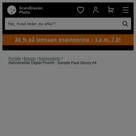
Hej, hvad leder du efter?
30 % på teenage engineering – t.o.m. 7.8!
Forside
Brands
Hahnemühle
Hahnemühle Digital FineArt - Sample Pack Glossy A4