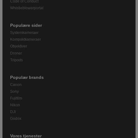
Code of Conduct
Whistleblowerportal
Populære sider
Systemkameraer
Kompaktkameraer
Objektiver
Droner
Tripods
Populær brands
Canon
Sony
Fujifilm
Nikon
DJI
Godox
Vores tjenester