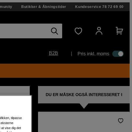
munity
Butikker & Åbningstider
Kundeservice
78 72 69 00
B2B
Pris inkl. moms
DU ER MÅSKE OGSÅ INTERESSERET I
fikken, tilpasse
s eksterne
tteri
at vise dig det