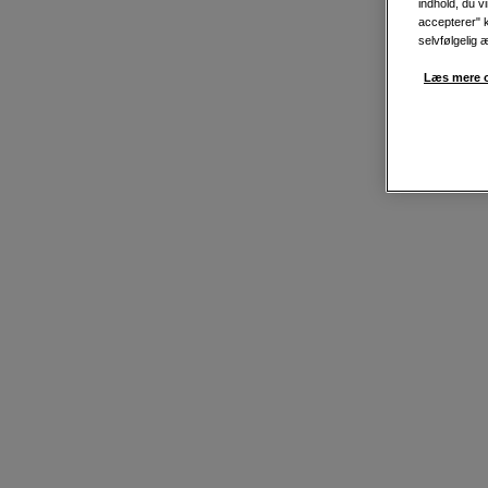
indhold, du v
accepterer" k
selvfølgelig 
Læs mere o