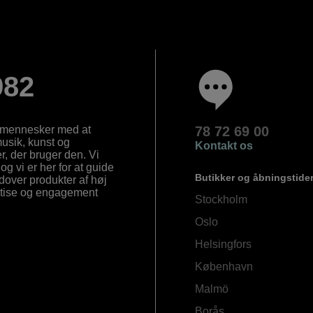
982
e mennesker med at
78 72 69 00
 musik, kunst og
Kontakt os
, der bruger den. Vi
og vi er her for at guide
Butikker og åbningstide
Udover produkter af høj
ertise og engagement
Stockholm
Oslo
Helsingfors
København
Malmö
Borås