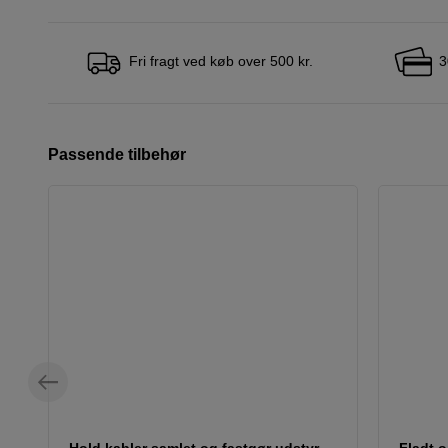
Fri fragt ved køb over 500 kr.
3
Passende tilbehør
Hold kabler samlet og fastgør udstyr
Fladt 