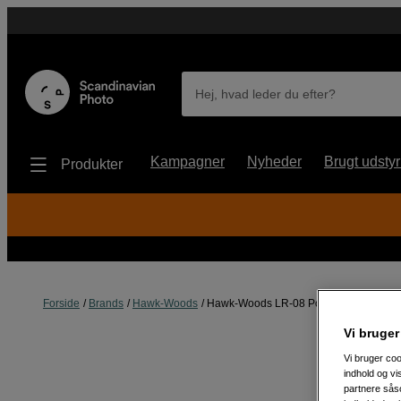
Hej, hvad leder du efter?
Kampagner
Nyheder
Brugt udstyr
Produkter
Forside
Brands
Hawk-Woods
Hawk-Woods LR-08 Power-Con to NPF 
Vi bruger
Vi bruger coo
indhold og v
partnere såso