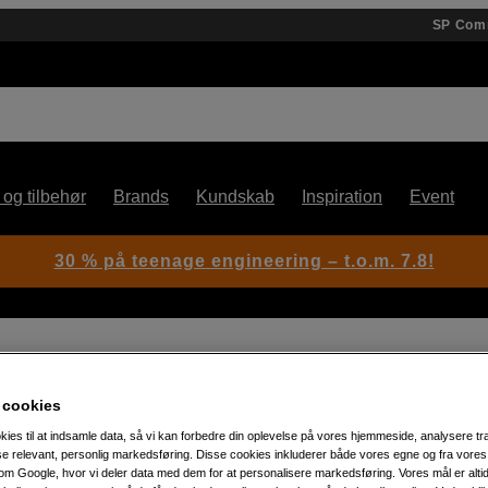
SP Com
 og tilbehør
Brands
Kundskab
Inspiration
Event
30 % på teenage engineering – t.o.m. 7.8!
Dummy battery 8.4v
 cookies
kies til at indsamle data, så vi kan forbedre din oplevelse på vores hjemmeside, analysere tra
Artikelnummer: 1061053
ise relevant, personlig markedsføring. Disse cookies inkluderer både vores egne og fra vore
D-Tap til Sony NP-F dummy-ba
m Google, hvor vi deler data med dem for at personalisere markedsføring. Vores mål er altid 