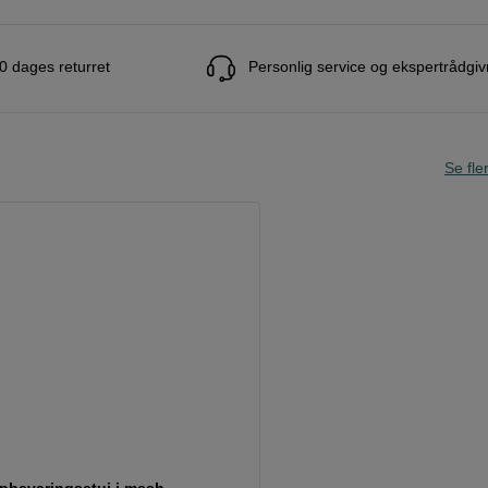
0 dages returret
Personlig service og ekspertrådgiv
Se fle
opbevaringsetui i mesh