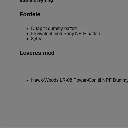
strømforsyning
Fordele
D-tap til dummy-batteri
Ekvivalent med Sony NP-F-batteri
8,4 V
Leveres med
Hawk-Woods LR-08 Power-Con til NPF Dummy-b