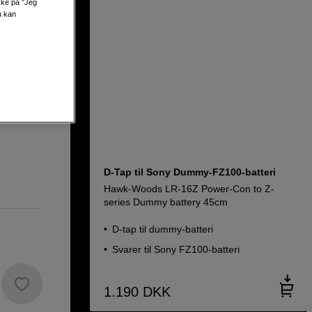
ikke på "Jeg
mmy
u kan
D-Tap til Sony Dummy-FZ100-batteri
Hawk-Woods LR-16Z Power-Con to Z-
series Dummy battery 45cm
D-tap til dummy-batteri
Svarer til Sony FZ100-batteri
1.190
DKK