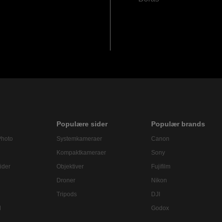
Populære sider
Populær brands
Photo
Systemkameraer
Canon
Kompaktkameraer
Sony
ider
Objektiver
Fujifilm
Droner
Nikon
Tripods
DJI
l
Godox