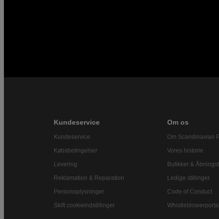
Kundeservice
Om os
Kundeservice
Om Scandinavian 
Købsbetingelser
Vores historie
Levering
Butikker & Åbningst
Reklamation & Reparation
Ledige stillinger
Personoplysninger
Code of Conduct
Skift cookieindstillinger
Whistleblowerporta