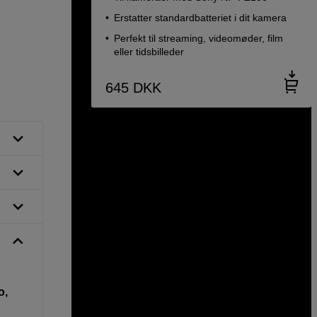
Erstatter standardbatteriet i dit kamera
Perfekt til streaming, videomøder, film
eller tidsbilleder
645
DKK
o,