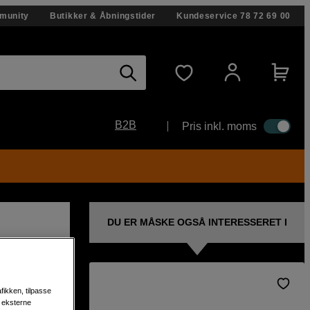
munity
Butikker & Åbningstider
Kundeservice
78 72 69 00
B2B
Pris inkl. moms
DU ER MÅSKE OGSÅ INTERESSERET I
fikken, tilpasse
tteri
s eksterne