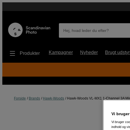
Hej, hvad leder du efter?
Kampagner
Nyheder
Brugt udstyr
Produkter
Forside
Brands
Hawk-Woods
Hawk-Woods VL-MX1 1-Channel 3A Mini
Vi bruger
Vi bruger coo
indhold og v