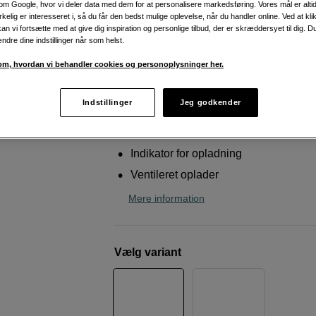
m Google, hvor vi deler data med dem for at personalisere markedsføring. Vores mål er altid 
Hawk-Woods
VL-MX1 1-Channel 3A Mini V-L
irkelig er interesseret i, så du får den bedst mulige oplevelse, når du handler online. Ved at kl
Charger
an vi fortsætte med at give dig inspiration og personlige tilbud, der er skræddersyet til dig. D
ændre dine indstillinger når som helst.
m, hvordan vi behandler cookies og personoplysninger her.
Weblager
:
På lager
København
:
Vis lagersaldo
Indstillinger
Jeg godkender
Kompakt design
Indikator for opladning
Ventileret oplader
Mere information
Vælg variant