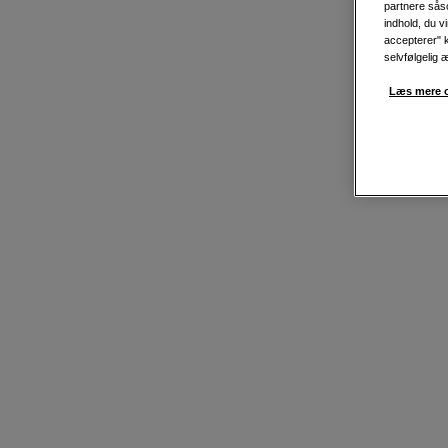
partnere såso
indhold, du v
accepterer" k
selvfølgelig 
Læs mere o