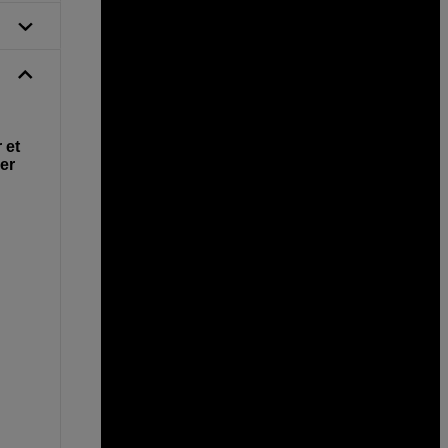
 et
 er