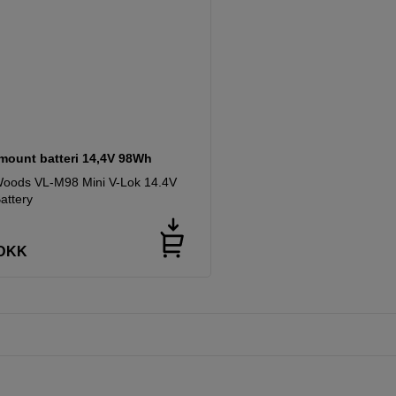
-mount batteri 14,4V 98Wh
oods VL-M98 Mini V-Lok 14.4V
attery
DKK