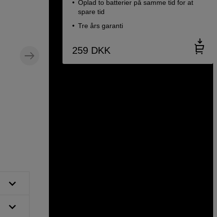
Oplad to batterier på samme tid for at
spare tid
Tre års garanti
259
DKK