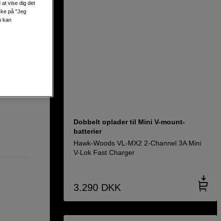
at vise dig det
ok Fast
ikke på "Jeg
u kan
Dobbelt oplader til Mini V-mount-
batterier
Hawk-Woods VL-MX2 2-Channel 3A Mini
V-Lok Fast Charger
3.290
DKK