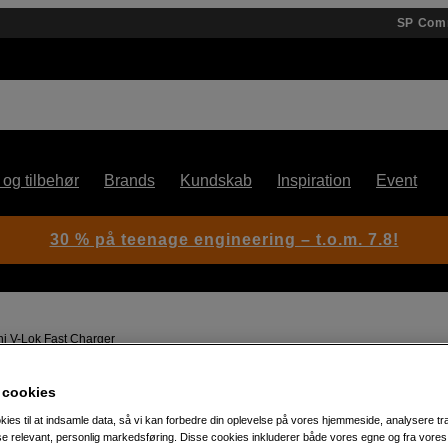
SP Com
 og tilbehør
Brands
Kundskab
Inspiration
Event
30 % på teenage engineering – t.o.m. 7.8!
 V-Lok Fast Charger
 cookies
Artikelnummer: 1061047
kies til at indsamle data, så vi kan forbedre din oplevelse på vores hjemmeside, analysere tra
Oplader til Mini V-monteret ba
ise relevant, personlig markedsføring. Disse cookies inkluderer både vores egne og fra vore