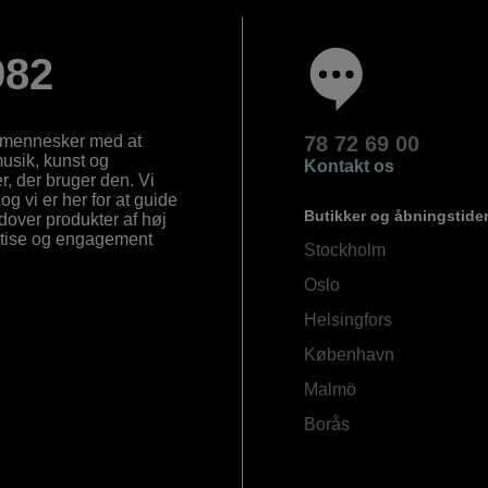
982
e mennesker med at
78 72 69 00
 musik, kunst og
Kontakt os
, der bruger den. Vi
og vi er her for at guide
Butikker og åbningstide
Udover produkter af høj
ertise og engagement
Stockholm
Oslo
Helsingfors
København
Malmö
Borås