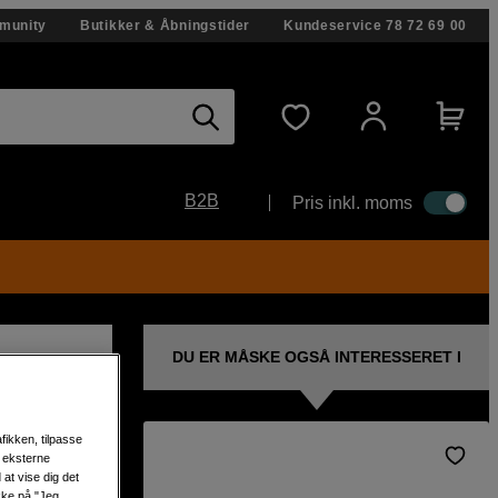
munity
Butikker & Åbningstider
Kundeservice
78 72 69 00
B2B
Pris inkl. moms
DU ER MÅSKE OGSÅ INTERESSERET I
fikken, tilpasse
s eksterne
at vise dig det
-
ikke på "Jeg