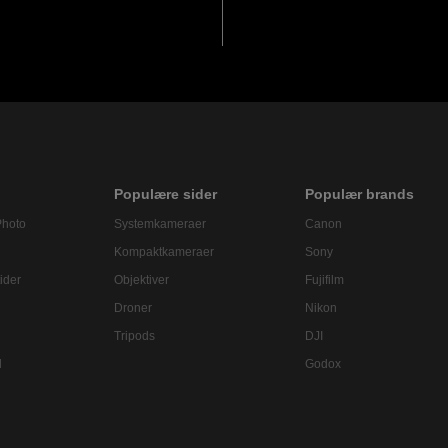
Populære sider
Populær brands
Photo
Systemkameraer
Canon
Kompaktkameraer
Sony
ider
Objektiver
Fujifilm
Droner
Nikon
Tripods
DJI
l
Godox