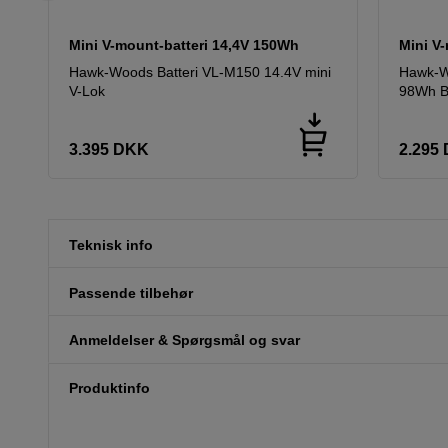
Mini V-mount-batteri 14,4V 150Wh
Mini V
Hawk-Woods Batteri VL-M150 14.4V mini
Hawk-W
V-Lok
98Wh B
3.395
DKK
2.295
Teknisk info
Passende tilbehør
Anmeldelser & Spørgsmål og svar
Produktinfo