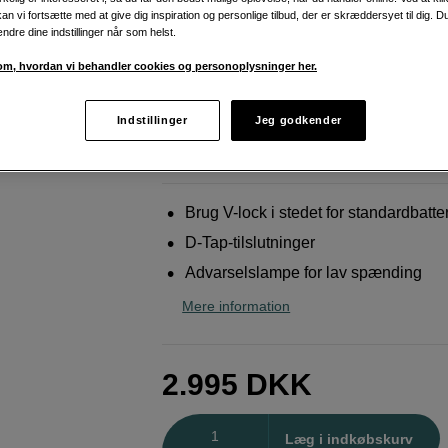
mount batteri, 2 x D-Tap
an vi fortsætte med at give dig inspiration og personlige tilbud, der er skræddersyet til dig. D
ændre dine indstillinger når som helst.
Hawk-Woods
VLM-FX9 Sony FX9 V-Lok Ca
Mount 2x D-TAP
m, hvordan vi behandler cookies og personoplysninger her.
Indstillinger
Jeg godkender
Weblager
:
På lager
København
:
Vis lagersaldo
Brug V-lock i stedet for standardbatter
D-Tap-tilslutninger
Advarselslampe for lav spænding
Mere information
2.995
DKK
Antal
Læg i indkøbskurv