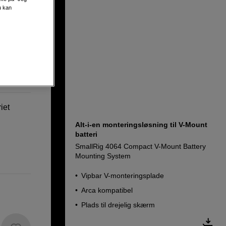
u kan
mera
iet
Alt-i-en monteringsløsning til V-Mount
batteri
SmallRig 4064 Compact V-Mount Battery
Mounting System
Vipbar V-monteringsplade
Arca kompatibel
Plads til drejelig skærm