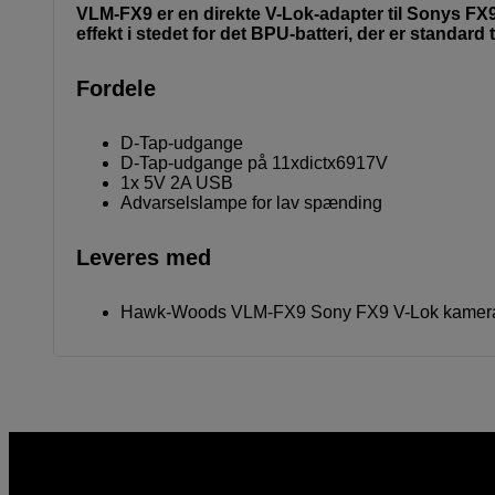
VLM-FX9 er en direkte V-Lok-adapter til Sonys FX9
effekt i stedet for det BPU-batteri, der er standard t
Fordele
D-Tap-udgange
D-Tap-udgange på 11xdictx6917V
1x 5V 2A USB
Advarselslampe for lav spænding
Leveres med
Hawk-Woods VLM-FX9 Sony FX9 V-Lok kamera