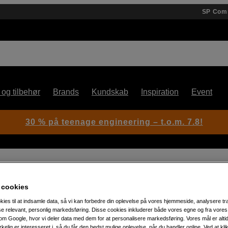
SP Com
 og tilbehør
Brands
Kundskab
Inspiration
Event
30 % på teenage engineering – t.o.m. 7.8!
 Camera Mount 2x D-TAP
 cookies
kies til at indsamle data, så vi kan forbedre din oplevelse på vores hjemmeside, analysere tra
Artikelnummer: 1047071
ise relevant, personlig markedsføring. Disse cookies inkluderer både vores egne og fra vore
m Google, hvor vi deler data med dem for at personalisere markedsføring. Vores mål er altid 
Adapter til Sony FX9 til Mini V
irkelig er interesseret i, så du får den bedst mulige oplevelse, når du handler online. Ved at kl