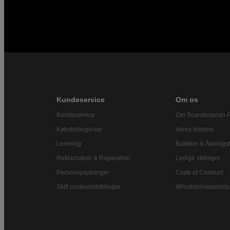
Kundeservice
Om os
Kundeservice
Om Scandinavian 
Købsbetingelser
Vores historie
Levering
Butikker & Åbningst
Reklamation & Reparation
Ledige stillinger
Personoplysninger
Code of Conduct
Skift cookieindstillinger
Whistleblowerporta