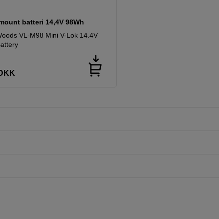
-mount batteri 14,4V 98Wh
oods VL-M98 Mini V-Lok 14.4V
attery
DKK