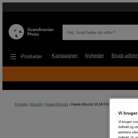
Hej, hvad leder du efter?
Kampagner
Nyheder
Brugt udstyr
Produkter
Forside
Brands
Hawk-Woods
Hawk-Woods VLM-FX9 Sony FX9 V-Lok
Vi bruger
Vi bruger coo
indhold og v
partnere såso
indhold, du v