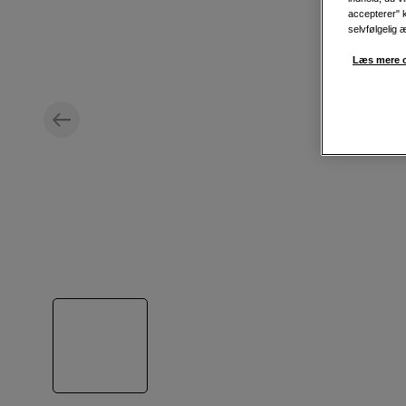
accepterer" k
selvfølgelig 
Læs mere o