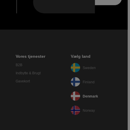
Vores tjenester
Vælg land
B2B
Sweden
Indbytte & Brugt
Gavekort
Finland
Denmark
Norway