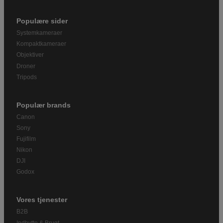
Populære sider
Systemkameraer
Kompaktkameraer
Objektiver
Droner
Tripods
Populær brands
Canon
Sony
Fujifilm
Nikon
DJI
Godox
Vores tjenester
B2B
Indbytte & Brugt