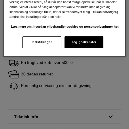
virkelig er interesseret i, så du får den bedst mulige oplevelse, når du handler
online. Ved at klikke på "Jeg accepterer" kan vi fortsætte med at give dig
279
DKK
inspiration og personlige tilbud, der er skræddersyet til dig. Du kan selvfølgelig
ændre dine indstillinger når som helst.
Antal
Læg i indkøbskurv
Læs mere om, hvordan vi behandler cookies og personoplysninger her.
Indstillinger
Jeg godkender
Fri fragt ved køb over 500 kr.
30 dages returret
Personlig service og ekspertrådgivning
Teknisk info