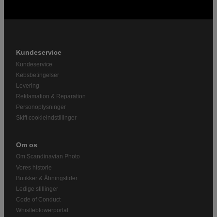
Kundeservice
Kundeservice
Købsbetingelser
Levering
Reklamation & Reparation
Personoplysninger
Skift cookieindstillinger
Om os
Om Scandinavian Photo
Vores historie
Butikker & Åbningstider
Ledige stillinger
Code of Conduct
Whistleblowerportal