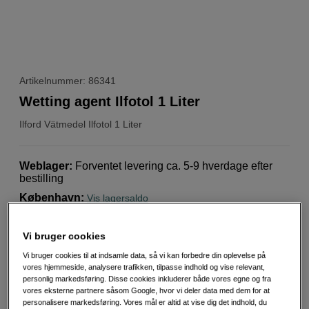
Artikelnummer: 86341
Wetting agent Ilfotol 1 Liter
Ilford
Vätmedel Ilfotol 1 Liter
Weblager
:
Forventet levering ca. 5-9 hverdage efter
bestilling
København
:
Vis lagersaldo
Vi bruger cookies
Ilfotol er et befugtningsmiddel til film og fiberpapir, der
fremskynder tørringen og kan bruges i alle bade, hvor
Vi bruger cookies til at indsamle data, så vi kan forbedre din oplevelse på
der anbefales et befugtningsmiddel.
vores hjemmeside, analysere trafikken, tilpasse indhold og vise relevant,
personlig markedsføring. Disse cookies inkluderer både vores egne og fra
Mere information
vores eksterne partnere såsom Google, hvor vi deler data med dem for at
personalisere markedsføring. Vores mål er altid at vise dig det indhold, du