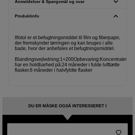
Anmeldelser & Spørgsmål og svar
Produktinfo
Ilfotol er et befugtningsmiddel til film og fiberpapir,
der fremskynder tørringen og kan bruges i alle
bade, hvor der anbefales et befugtningsmiddel.
Blandingsvejledning:1+200Opbevaring:Koncentratet
har en holdbarhed på:24 måneder i fulde lufttætte
flasker.6 måneder i halvfyldte flasker
DU ER MÅSKE OGSÅ INTERESSERET I