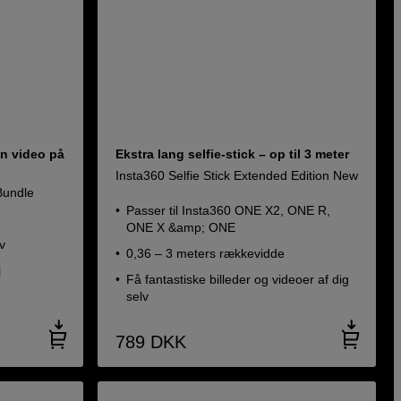
vn video på
Ekstra lang selfie-stick – op til 3 meter
Insta360 Selfie Stick Extended Edition New
Bundle
Passer til Insta360 ONE X2, ONE R,
ONE X &amp; ONE
iv
0,36 – 3 meters rækkevidde
j
Få fantastiske billeder og videoer af dig
selv
789
DKK