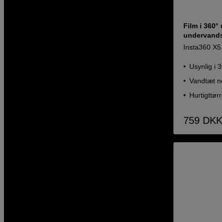
Film i 360°
undervands
Insta360 X5 
Usynlig i 
Vandtæt ne
Hurtigttør
759
DK