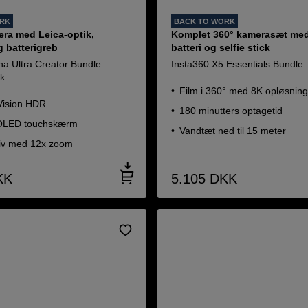
ORK
BACK TO WORK
ra med Leica-optik,
Komplet 360° kamerasæt med
 batterigreb
batteri og selfie stick
na Ultra Creator Bundle
Insta360 X5 Essentials Bundle
k
Film i 360° med 8K opløsnin
Vision HDR
180 minutters optagetid
 OLED touchskærm
Vandtæt ned til 15 meter
tiv med 12x zoom
KK
5.105
DKK