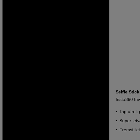
Selfie Stic
Insta360 Inv
Tag utrolig
Super let
Fremstillet