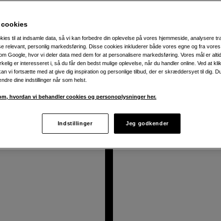
der og videoer i high definition og live-streame deres oplevels
 cookies
behør.
kies til at indsamle data, så vi kan forbedre din oplevelse på vores hjemmeside, analysere tra
ise relevant, personlig markedsføring. Disse cookies inkluderer både vores egne og fra vore
m Google, hvor vi deler data med dem for at personalisere markedsføring. Vores mål er altid 
irkelig er interesseret i, så du får den bedst mulige oplevelse, når du handler online. Ved at kl
odukter
an vi fortsætte med at give dig inspiration og personlige tilbud, der er skræddersyet til dig. D
ændre dine indstillinger når som helst.
m, hvordan vi behandler cookies og personoplysninger her.
Indstillinger
Jeg godkender