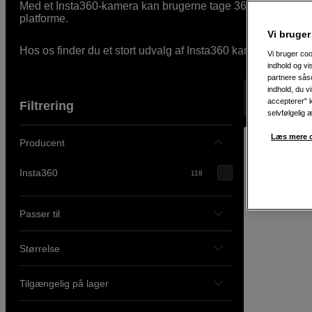
Med et Insta360-kamera kan brugerne tage 360-graders bille
platforme.
Vi bruger
Hos os finder du et stort udvalg af Insta360 kameraer og til
Vi bruger coo
indhold og v
partnere såso
indhold, du v
Viser 118 pr
accepterer" k
Filtrering
selvfølgelig 
Læs mere o
Producent
Insta360
118
Passer til
Størrelse
Tilgængelig på lager