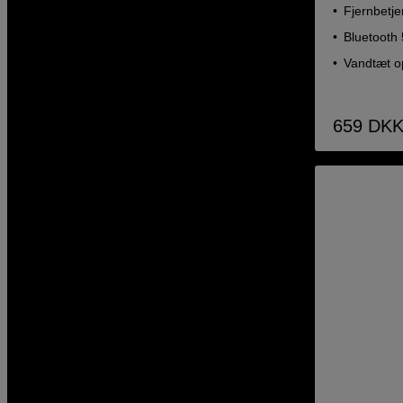
Fjernbetj
Bluetooth 
Vandtæt op
659
DK