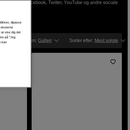
er direkte på Facebook, Twitter, YouTube og andre sociale
fikken, tilpasse
s eksterne
at vise dig det
ikke på "Jeg
Vis som:
Galleri
Sorter efter
:
Mest solgte
u kan