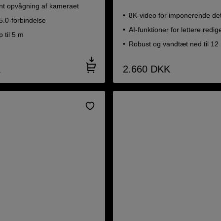
ent opvågning af kameraet
8K-video for imponerende det
5.0-forbindelse
AI-funktioner for lettere redig
 til 5 m
Robust og vandtæt ned til 12
K
2.660
DKK