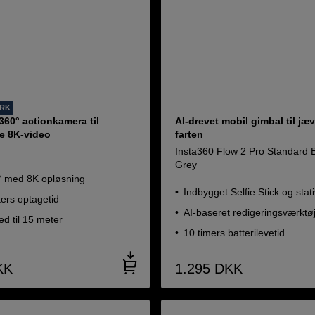
ORK
360° actionkamera til
AI-drevet mobil gimbal til jæ
de 8K-video
farten
Insta360 Flow 2 Pro Standard 
Grey
0° med 8K opløsning
Indbygget Selfie Stick og stat
ers optagetid
AI-baseret redigeringsværktø
d til 15 meter
10 timers batterilevetid
KK
1.295
DKK