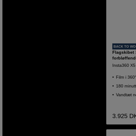
BACK TO W
Flagskibet 
forbløffen
Insta360 X5
Film i 36
180 minutt
Vandtæt ne
3.925
D