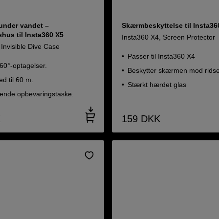
 under vandet –
Skærmbeskyttelse til Insta36
hus til Insta360 X5
Insta360 X4, Screen Protector
Invisible Dive Case
Passer til Insta360 X4
360°-optagelser.
Beskytter skærmen mod rids
d til 60 m.
Stærkt hærdet glas
rende opbevaringstaske.
K
159
DKK