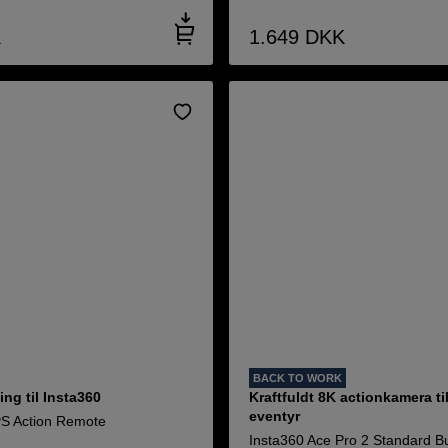
K
1.649
DKK
BACK TO WORK
ing til Insta360
Kraftfuldt 8K actionkamera til
eventyr
S Action Remote
Insta360 Ace Pro 2 Standard B