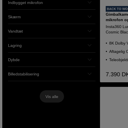
Indbygget mikrofon
BACK TO W
Gimbalkame
Skærm
mikrofon og
Insta360 Lu
Vandtæt
Cosmic Blac
8K Dolby 
Lagring
Aftagelig
Dybde
Teleobjek
7.390
D
Billedstabilisering
Vis alle