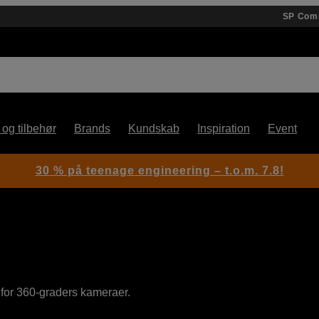
SP Com
 og tilbehør
Brands
Kundskab
Inspiration
Event
30 % på teenage engineering – t.o.m. 7.8!
 for 360-graders kameraer.