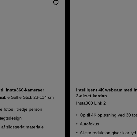
k til Insta360-kameraer
Intelligent 4K webcam med 
2-akset kardan
isible Selfie Stick 23-114 cm
Insta360 Link 2
e fotos i tredje person
Op til 4K opløsning ved 30 fp
vægtsdesign
Autofokus
 af slidstærkt materiale
AI-støjreduktion giver klar lyd