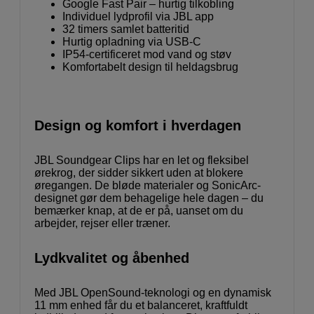
Google Fast Pair – hurtig tilkobling
Individuel lydprofil via JBL app
32 timers samlet batteritid
Hurtig opladning via USB-C
IP54-certificeret mod vand og støv
Komfortabelt design til heldagsbrug
Design og komfort i hverdagen
JBL Soundgear Clips har en let og fleksibel
ørekrog, der sidder sikkert uden at blokere
øregangen. De bløde materialer og SonicArc-
designet gør dem behagelige hele dagen – du
bemærker knap, at de er på, uanset om du
arbejder, rejser eller træner.
Lydkvalitet og åbenhed
Med JBL OpenSound-teknologi og en dynamisk
11 mm enhed får du et balanceret, kraftfuldt