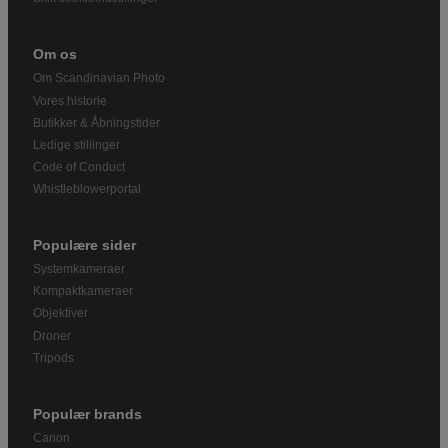
Om os
Om Scandinavian Photo
Vores historie
Butikker & Åbningstider
Ledige stillinger
Code of Conduct
Whistleblowerportal
Populære sider
Systemkameraer
Kompaktkameraer
Objektiver
Droner
Tripods
Populær brands
Canon