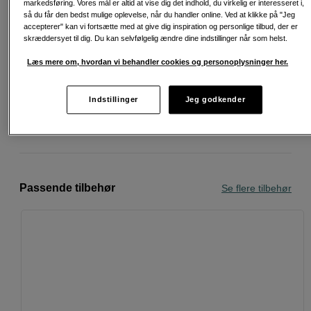
markedsføring. Vores mål er altid at vise dig det indhold, du virkelig er interesseret i,
så du får den bedst mulige oplevelse, når du handler online. Ved at klikke på "Jeg
accepterer" kan vi fortsætte med at give dig inspiration og personlige tilbud, der er
skræddersyet til dig. Du kan selvfølgelig ændre dine indstillinger når som helst.
Læs mere om, hvordan vi behandler cookies og personoplysninger her.
Fri fragt ved køb over 500 kr.
30 dages returret
Indstillinger
Jeg godkender
Personlig service og ekspertrådgivning
Passende tilbehør
Se flere tilbehør