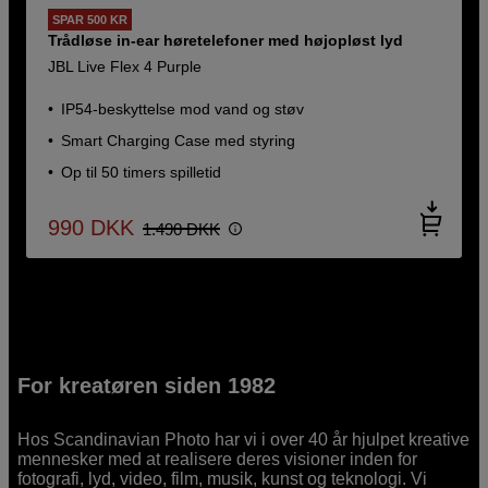
SPAR 500 KR
Trådløse in-ear høretelefoner med højopløst lyd
JBL Live Flex 4 Purple
IP54-beskyttelse mod vand og støv
Smart Charging Case med styring
Op til 50 timers spilletid
990
DKK
1.490
DKK
For kreatøren siden 1982
Hos Scandinavian Photo har vi i over 40 år hjulpet kreative
mennesker med at realisere deres visioner inden for
fotografi, lyd, video, film, musik, kunst og teknologi. Vi