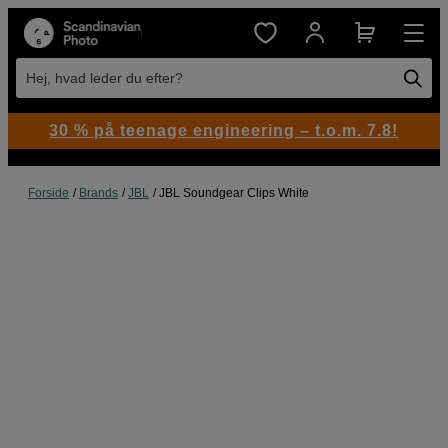
Hej, hvad leder du efter?
30 % på teenage engineering – t.o.m. 7.8!
Forside
Brands
JBL
JBL Soundgear Clips White