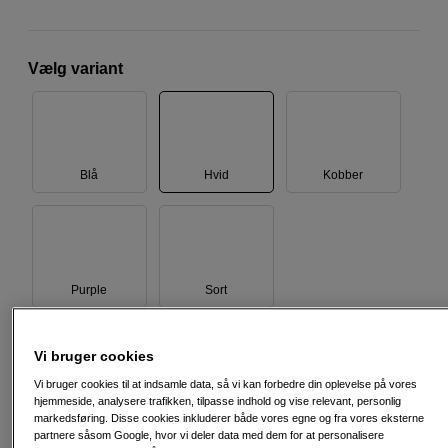
Vælg variant
Blå
Hvid
Kobber
Purple
Sort
Vi bruger cookies
999
DKK
Vi bruger cookies til at indsamle data, så vi kan forbedre din oplevelse på vores
hjemmeside, analysere trafikken, tilpasse indhold og vise relevant, personlig
Antal
Læg i indkøbskurv
markedsføring. Disse cookies inkluderer både vores egne og fra vores eksterne
partnere såsom Google, hvor vi deler data med dem for at personalisere