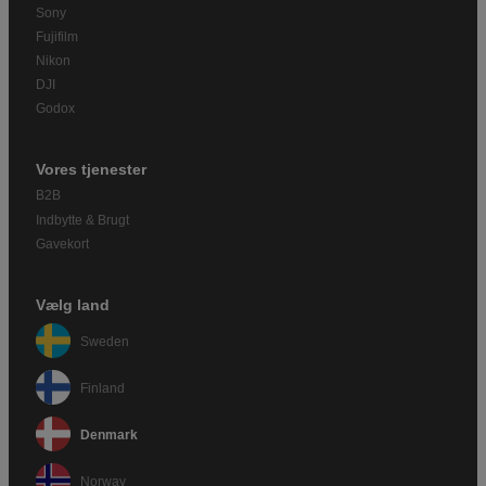
Sony
Fujifilm
Nikon
DJI
Godox
Vores tjenester
B2B
Indbytte & Brugt
Gavekort
Vælg land
Sweden
Finland
Denmark
Norway