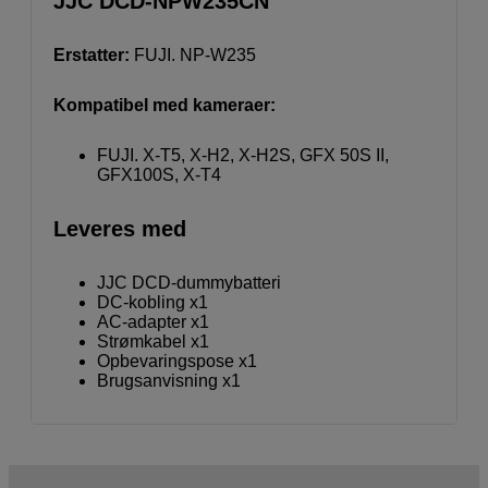
JJC DCD-NPW235CN
Erstatter:
FUJI. NP-W235
Kompatibel med kameraer:
FUJI. X-T5, X-H2, X-H2S, GFX 50S II,
GFX100S, X-T4
Leveres med
JJC DCD-dummybatteri
DC-kobling x1
AC-adapter x1
Strømkabel x1
Opbevaringspose x1
Brugsanvisning x1