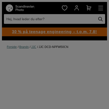
Hej, hvad leder du efter?
30 % på teenage engineering – t.o.m. 7.8!
Forside
Brands
JJC
JJC DCD-NPFW50CN