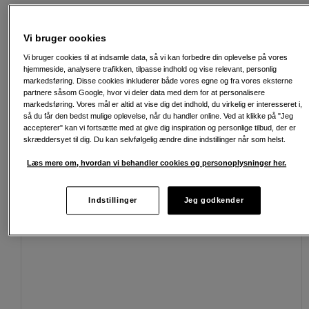
Vi bruger cookies
Fri fragt ved køb over 500 kr.
Vi bruger cookies til at indsamle data, så vi kan forbedre din oplevelse på vores
hjemmeside, analysere trafikken, tilpasse indhold og vise relevant, personlig
30 dages returret
markedsføring. Disse cookies inkluderer både vores egne og fra vores eksterne
partnere såsom Google, hvor vi deler data med dem for at personalisere
Personlig service og ekspertrådgivning
markedsføring. Vores mål er altid at vise dig det indhold, du virkelig er interesseret i,
så du får den bedst mulige oplevelse, når du handler online. Ved at klikke på "Jeg
accepterer" kan vi fortsætte med at give dig inspiration og personlige tilbud, der er
skræddersyet til dig. Du kan selvfølgelig ændre dine indstillinger når som helst.
Læs mere om, hvordan vi behandler cookies og personoplysninger her.
Passende tilbehør
Se flere tilbehør
Indstillinger
Jeg godkender