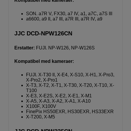
Kompatibel med kameraer:
SON. a7R V, FX30, a7 IV, a1, a7C, a7S III
a6600, a9 II, a7 III, a7R III, a7R IV, a9
JJC DCD-NPW126CN
Erstatter:
FUJI. NP-W126, NP-W126S
Kompatibel med kameraer:
FUJI. X-T30 II, X-E4, X-S10, X-H1, X-Pro3,
X-Pro2, X-Pro1
X-T3, X-T2, X-T1, X-T30, X-T20, X-T10, X-
T100
X-E3, X-E2S, X-E2, X-E1, X-M1
X-A5, X-A3, X-A2, X-A1, X-A10
X100F, X100V
FinePix HS50EXR, HS30EXR, HS33EXR
X-T200, X-M5