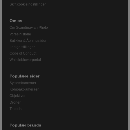
Skift cookieindstillinger
Om os
Om Scandinavian Photo
Vores historie
Butikker & Åbningstider
Ledige stillinger
Code of Conduct
Whistleblowerportal
Populære sider
Systemkameraer
Kompaktkameraer
Objektiver
Droner
Tripods
Populær brands