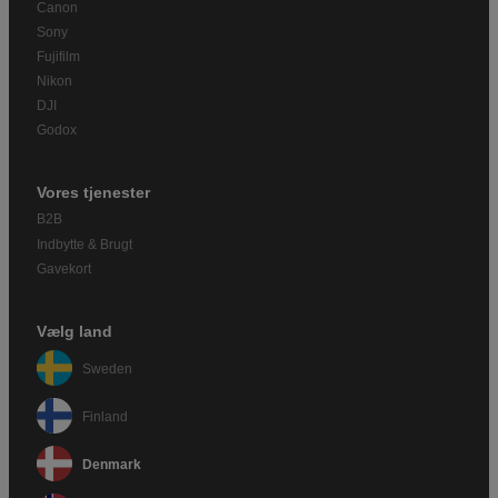
Canon
Sony
Fujifilm
Nikon
DJI
Godox
Vores tjenester
B2B
Indbytte & Brugt
Gavekort
Vælg land
Sweden
Finland
Denmark