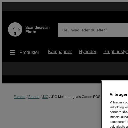
Hej, hvad leder du efter?
Kampagner
Nyheder
Brugt udstyr
Produkter
Vi bruger
Forside
Brands
JJC
JJC Mellanringsats Canon EOS /EF/EF-S
Vi bruger coo
indhold og v
partnere såso
indhold, du v
accepterer" k
selvfølgelig 