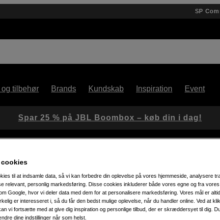
SP Com
 og tilbehør
Brands
Kundskab
Inspiration
Event
Spar 25 % på JBL Boombox – køb din i dag!
 cookies
kies til at indsamle data, så vi kan forbedre din oplevelse på vores hjemmeside, analysere tra
ise relevant, personlig markedsføring. Disse cookies inkluderer både vores egne og fra vore
m Google, hvor vi deler data med dem for at personalisere markedsføring. Vores mål er altid 
Artikelnummer: 1039649
irkelig er interesseret i, så du får den bedst mulige oplevelse, når du handler online. Ved at kl
an vi fortsætte med at give dig inspiration og personlige tilbud, der er skræddersyet til dig. D
Mellemringssæt til Canon EO
ændre dine indstillinger når som helst.