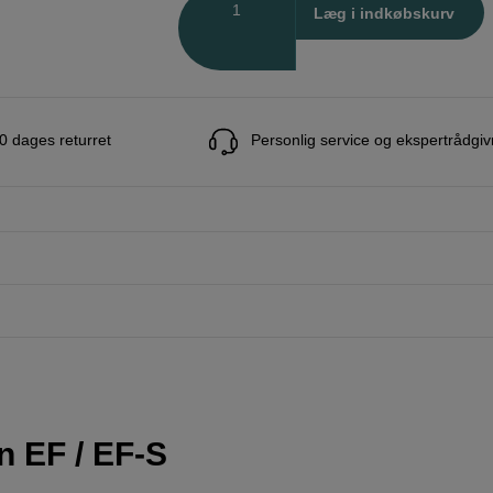
Antal
Læg i indkøbskurv
0 dages returret
Personlig service og ekspertrådgiv
n EF / EF-S