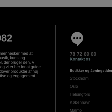
982
e mennesker med at
78 72 69 00
 musik, kunst og
Kontakt os
, der bruger den. Vi
og vi er her for at guide
Butikker og åbningstide
Udover produkter af høj
ertise og engagement
Stockholm
Oslo
Helsingfors
København
Malmö