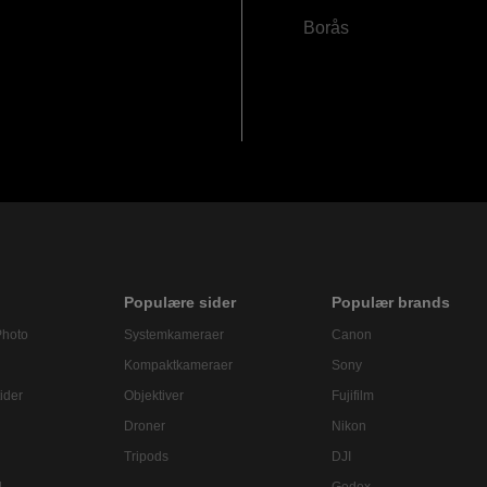
Borås
Populære sider
Populær brands
Photo
Systemkameraer
Canon
Kompaktkameraer
Sony
ider
Objektiver
Fujifilm
Droner
Nikon
Tripods
DJI