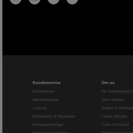
Kundeservice
Om os
Kundeservice
Om Scandinavian 
Købsbetingelser
Vores historie
Levering
Butikker & Åbningst
Reklamation & Reparation
Ledige stillinger
Personoplysninger
Code of Conduct