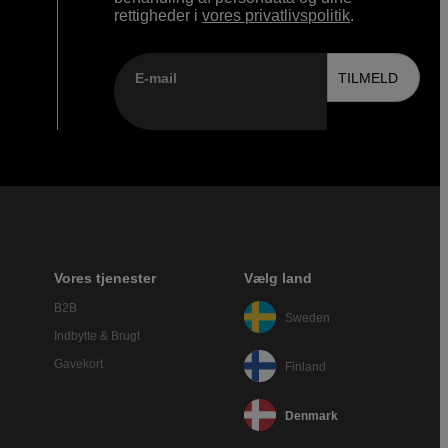
rettigheder i
vores privatlivspolitik
.
E-mail
TILMELD
Vores tjenester
Vælg land
B2B
Sweden
Indbytte & Brugt
Gavekort
Finland
Denmark