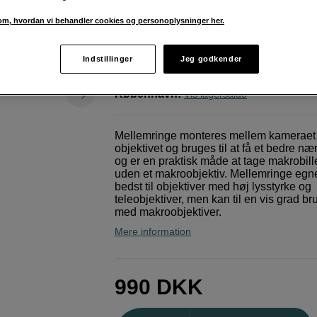
/EF/EF-S
m, hvordan vi behandler cookies og personoplysninger her.
JJC
Mellanringsats Canon EOS /EF/EF-S
Indstillinger
Jeg godkender
Weblager
:
På lager
København
:
Vis lagersaldo
Mellemringe monteres mellem kameraet
objektivet og bruges til at få et bedre næ
og er en praktisk måde at tage makrobil
uden et makroobjektiv. Mellemringe egne
bedst til objektiver med høj lysstyrke og
teleobjektiver, men kan til en vis grad b
med makroobjektiver.
Mere information
990
DKK