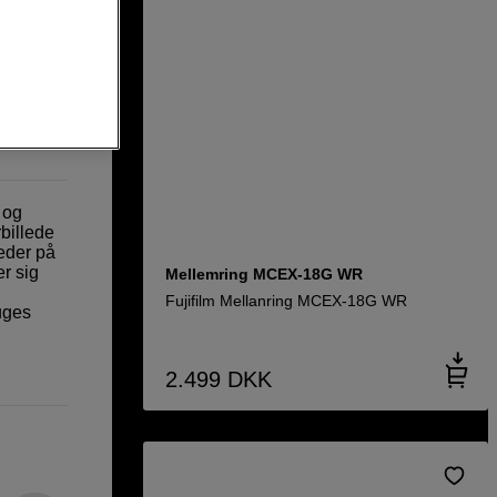
 og
rbillede
leder på
r sig
Mellemring MCEX-18G WR
Fujifilm Mellanring MCEX-18G WR
ruges
2.499
DKK