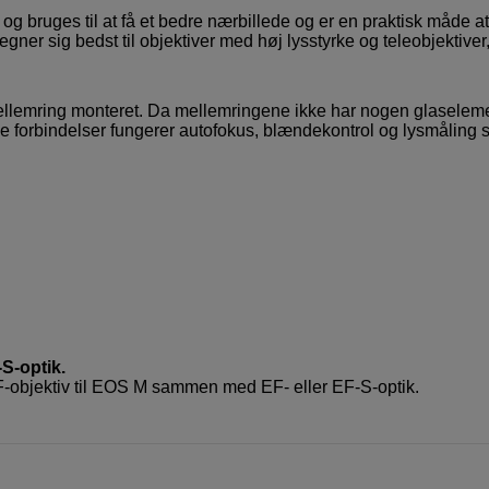
 bruges til at få et bedre nærbillede og er en praktisk måde at
ner sig bedst til objektiver med høj lysstyrke og teleobjektive
ellemring monteret. Da mellemringene ikke har nogen glaseleme
ke forbindelser fungerer autofokus, blændekontrol og lysmåling 
-optik.
-objektiv til EOS M sammen med EF- eller EF-S-optik.