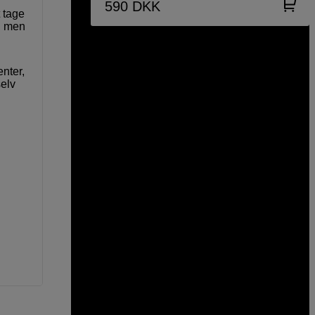
590
DKK
 tage
r, men
nter,
selv