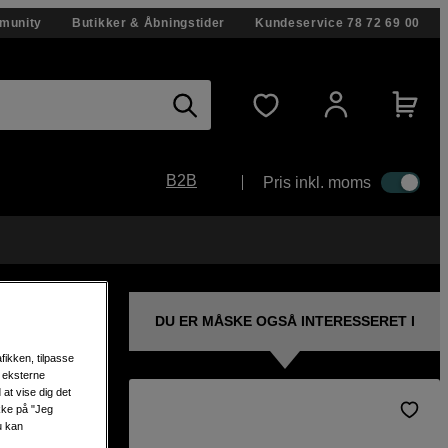
munity
Butikker & Åbningstider
Kundeservice
78 72 69 00
B2B
Pris inkl. moms
DU ER MÅSKE OGSÅ INTERESSERET I
fikken, tilpasse
s eksterne
at vise dig det
ikke på "Jeg
u kan
S