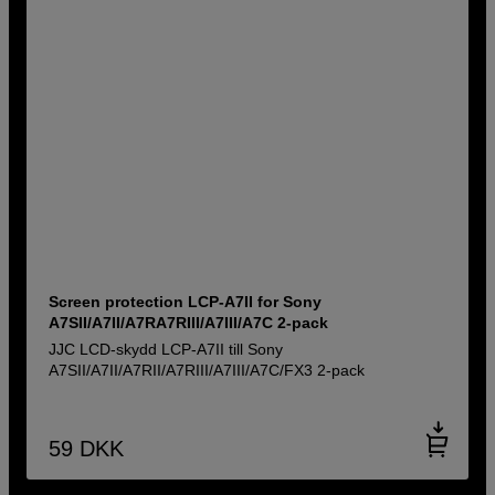
Screen protection LCP-A7II for Sony
A7SII/A7II/A7RA7RIII/A7III/A7C 2-pack
JJC LCD-skydd LCP-A7II till Sony
A7SII/A7II/A7RII/A7RIII/A7III/A7C/FX3 2-pack
59
DKK