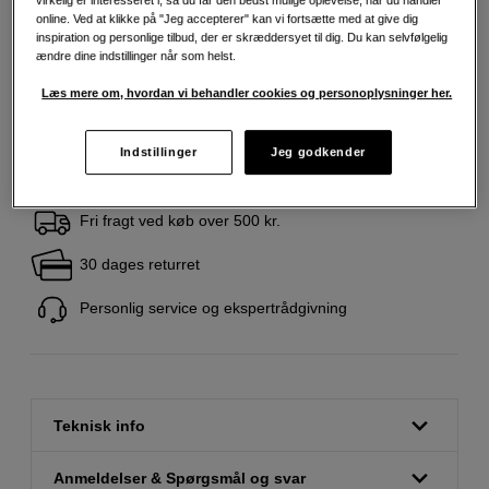
virkelig er interesseret i, så du får den bedst mulige oplevelse, når du handler
78
DKK
online. Ved at klikke på "Jeg accepterer" kan vi fortsætte med at give dig
inspiration og personlige tilbud, der er skræddersyet til dig. Du kan selvfølgelig
ændre dine indstillinger når som helst.
Antal
Læg i indkøbskurv
Læs mere om, hvordan vi behandler cookies og personoplysninger her.
Indstillinger
Jeg godkender
Fri fragt ved køb over 500 kr.
30 dages returret
Personlig service og ekspertrådgivning
Teknisk info
Anmeldelser & Spørgsmål og svar