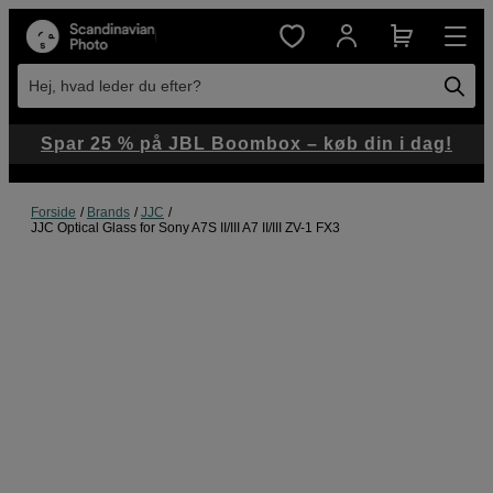
Hej, hvad leder du efter?
Spar 25 % på JBL Boombox – køb din i dag!
Forside
Brands
JJC
JJC Optical Glass for Sony A7S II/III A7 II/III ZV-1 FX3