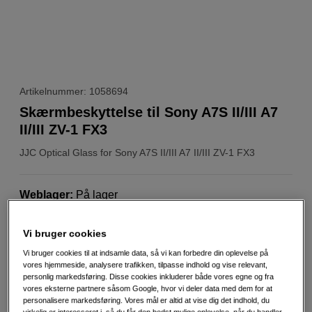
Artikelnummer: 1058694
Skærmbeskyttelse til Sony A7S II/III A7
II/III ZV-1 FX3
JJC
Optical Glass for Sony A7S II/III A7 II/III ZV-1 FX3
Weblager
:
På lager
København
:
Vis lagersaldo
Vi bruger cookies
Vi bruger cookies til at indsamle data, så vi kan forbedre din oplevelse på
Skærmbeskyttelse til Sony A7S II/III A7 II/III ZV-1 FX3
vores hjemmeside, analysere trafikken, tilpasse indhold og vise relevant,
Mere information
personlig markedsføring. Disse cookies inkluderer både vores egne og fra
vores eksterne partnere såsom Google, hvor vi deler data med dem for at
personalisere markedsføring. Vores mål er altid at vise dig det indhold, du