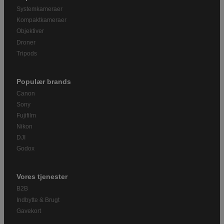
Systemkameraer
Kompaktkameraer
Objektiver
Droner
Tripods
Populær brands
Canon
Sony
Fujifilm
Nikon
DJI
Godox
Vores tjenester
B2B
Indbytte & Brugt
Gavekort