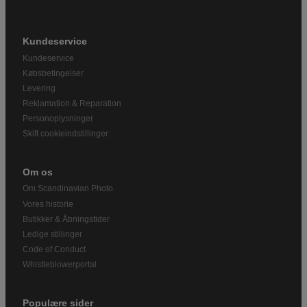
Kundeservice
Kundeservice
Købsbetingelser
Levering
Reklamation & Reparation
Personoplysninger
Skift cookieindstillinger
Om os
Om Scandinavian Photo
Vores historie
Butikker & Åbningstider
Ledige stillinger
Code of Conduct
Whistleblowerportal
Populære sider