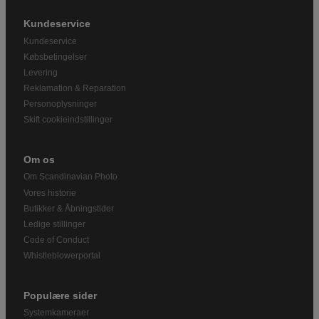
Kundeservice
Kundeservice
Købsbetingelser
Levering
Reklamation & Reparation
Personoplysninger
Skift cookieindstillinger
Om os
Om Scandinavian Photo
Vores historie
Butikker & Åbningstider
Ledige stillinger
Code of Conduct
Whistleblowerportal
Populære sider
Systemkameraer