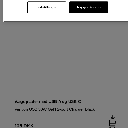
Indstillinger
Jeg godkender
Vægoplader med USB-A og USB-C
Vention USB 30W GaN 2-port Charger Black
129
DKK