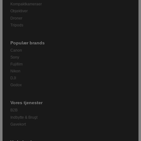
Kompaktkameraer
Objektiver
Droner
Tripods
Populær brands
Canon
Sony
Fujifilm
Nikon
DJI
Godox
Vores tjenester
B2B
Indbytte & Brugt
Gavekort