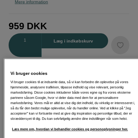
Mere information
959
DKK
Antal
Læg i indkøbskurv
Vi bruger cookies
Fri fragt ved køb over 500 kr.
Vi bruger cookies til at indsamle data, så vi kan forbedre din oplevelse på vores
hjemmeside, analysere trafikken, tilpasse indhold og vise relevant, personlig
markedsføring. Disse cookies inkluderer både vores egne og fra vores eksterne
30 dages returret
partnere såsom Google, hvor vi deler data med dem for at personalisere
markedsføring. Vores mål er altid at vise dig det indhold, du virkelig er interesseret i,
Personlig service og ekspertrådgivning
så du får den bedst mulige oplevelse, når du handler online. Ved at klikke på "Jeg
accepterer" kan vi fortsætte med at give dig inspiration og personlige tilbud, der er
skræddersyet til dig. Du kan selvfølgelig ændre dine indstillinger når som helst.
Læs mere om, hvordan vi behandler cookies og personoplysninger her.
Passende tilbehør
Se flere tilbehør