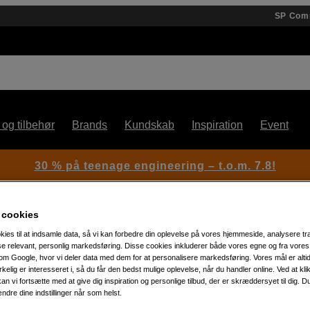
SP Com
 og tilbehør
Brands
Kundskab
Inspiration
Event
30 % på teenage engineering – t.o.m. 7.8!
 cookies
kies til at indsamle data, så vi kan forbedre din oplevelse på vores hjemmeside, analysere tra
ise relevant, personlig markedsføring. Disse cookies inkluderer både vores egne og fra vore
m Google, hvor vi deler data med dem for at personalisere markedsføring. Vores mål er altid 
irkelig er interesseret i, så du får den bedst mulige oplevelse, når du handler online. Ved at kl
Artikelnummer: 1055199
an vi fortsætte med at give dig inspiration og personlige tilbud, der er skræddersyet til dig. D
ændre dine indstillinger når som helst.
Batteriplade til Canon BP-A