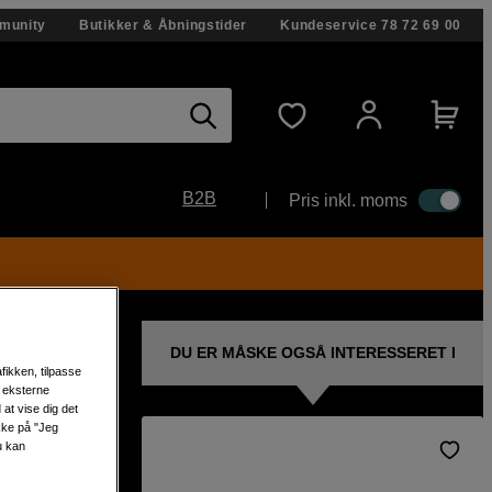
munity
Butikker & Åbningstider
Kundeservice
78 72 69 00
B2B
Pris inkl. moms
DU ER MÅSKE OGSÅ INTERESSERET I
fikken, tilpasse
s eksterne
at vise dig det
ikke på "Jeg
u kan