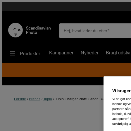
Hej, hvad leder du efter?
Kampagner
Nyheder
Brugt udstyr
Produkter
Vi bruger
Forside
Brands
Jupio
Jupio Charger Plate Canon BP-A
Vi bruger coo
indhold og v
partnere såso
indhold, du v
accepterer" k
selvfølgelig 