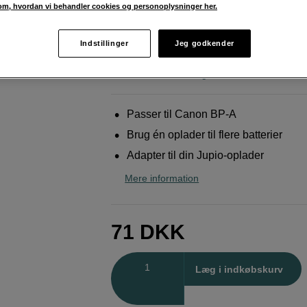
m, hvordan vi behandler cookies og personoplysninger her.
Jupio
Charger Plate Canon BP-A
Indstillinger
Jeg godkender
Weblager
:
På lager
København
:
Vis lagersaldo
Passer til Canon BP-A
Brug én oplader til flere batterier
Adapter til din Jupio-oplader
Mere information
71
DKK
Antal
Læg i indkøbskurv