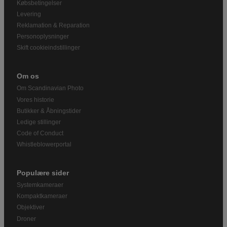
Købsbetingelser
Levering
Reklamation & Reparation
Personoplysninger
Skift cookieindstillinger
Om os
Om Scandinavian Photo
Vores historie
Butikker & Åbningstider
Ledige stillinger
Code of Conduct
Whistleblowerportal
Populære sider
Systemkameraer
Kompaktkameraer
Objektiver
Droner