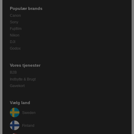
Populær brands
Canon
Sony
Fujifilm
Nikon
DJI
Godox
Vores tjenester
B2B
Indbytte & Brugt
Gavekort
Vælg land
Sweden
Finland