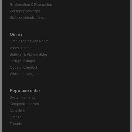
Reklamation & Reparation
Personoplysninger
Skift cookieindstillinger
Om os
Om Scandinavian Photo
Vores historie
Butikker & Åbningstider
Ledige stillinger
Code of Conduct
Whistleblowerportal
Populære sider
Systemkameraer
Kompaktkameraer
Objektiver
Droner
Tripods