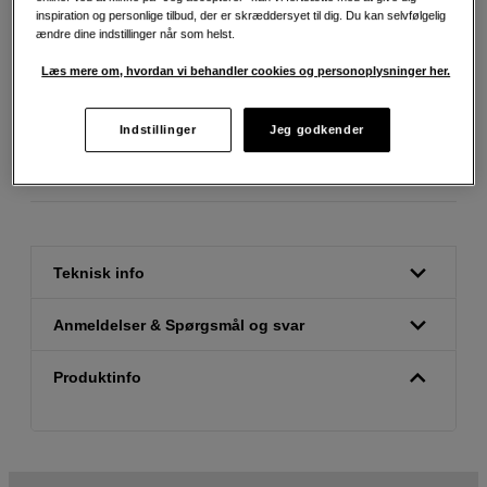
inspiration og personlige tilbud, der er skræddersyet til dig. Du kan selvfølgelig
ændre dine indstillinger når som helst.
Fri fragt ved køb over 500 kr.
Læs mere om, hvordan vi behandler cookies og personoplysninger her.
30 dages returret
Indstillinger
Jeg godkender
Personlig service og ekspertrådgivning
Teknisk info
Anmeldelser & Spørgsmål og svar
Produktinfo