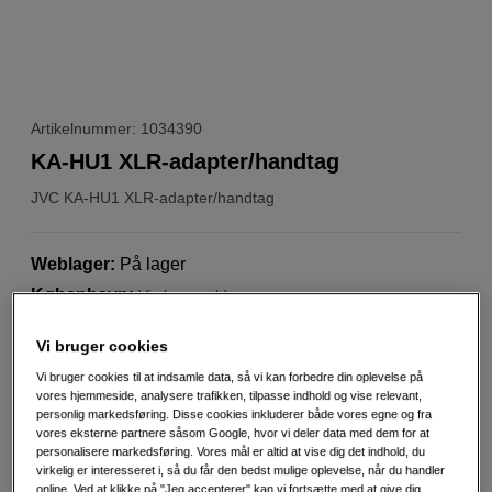
Artikelnummer: 1034390
KA-HU1 XLR-adapter/handtag
JVC
KA-HU1 XLR-adapter/handtag
Weblager
:
På lager
København
:
Vis lagersaldo
Vi bruger cookies
2.695
DKK
Vi bruger cookies til at indsamle data, så vi kan forbedre din oplevelse på
vores hjemmeside, analysere trafikken, tilpasse indhold og vise relevant,
Antal
personlig markedsføring. Disse cookies inkluderer både vores egne og fra
Læg i indkøbskurv
vores eksterne partnere såsom Google, hvor vi deler data med dem for at
personalisere markedsføring. Vores mål er altid at vise dig det indhold, du
virkelig er interesseret i, så du får den bedst mulige oplevelse, når du handler
online. Ved at klikke på "Jeg accepterer" kan vi fortsætte med at give dig