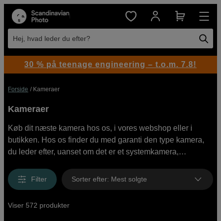
Hej, hvad leder du efter?
30 % på teenage engineering – t.o.m. 7.8!
Forside
Kameraer
Kameraer
Køb dit næste kamera hos os, i vores webshop eller i
butikken. Hos os finder du med garanti den type kamera,
du leder efter, uanset om det er et systemkamera,
kompaktkamera, videokamera eller actionkamera. Vælg
mellem mærker som Canon, Nikon, Sony, Fujifilm, OM
Filter
Sorter efter
:
Mest solgte
System, Hasselblad og mange flere. Vi har alt fra
begynderkameraer til dem, der er nye inden for
Viser 572 produkter
fotografering, samt et stort udvalg af professionelle