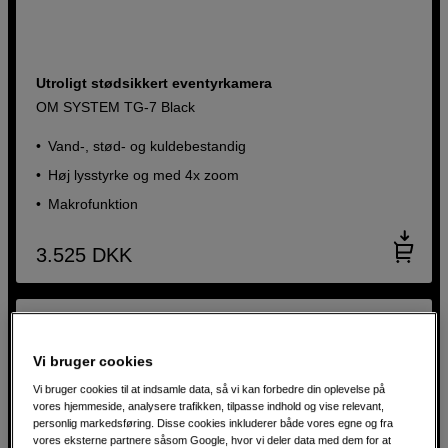
Utroligt stødsikkert eventyrkamera
OM SYSTEM TG-7 Black
Vand-, stød- og kuldebestandig
Høj lysstyrke og med 4x zoom
Makrofunktion
3.525
DKK
Vi bruger cookies
Vi bruger cookies til at indsamle data, så vi kan forbedre din oplevelse på
vores hjemmeside, analysere trafikken, tilpasse indhold og vise relevant,
personlig markedsføring. Disse cookies inkluderer både vores egne og fra
vores eksterne partnere såsom Google, hvor vi deler data med dem for at