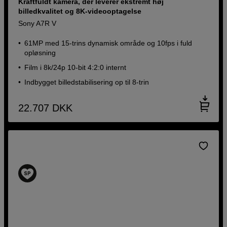
Kraftfuldt kamera, der leverer ekstremt høj
billedkvalitet og 8K-videooptagelse
Sony A7R V
61MP med 15-trins dynamisk område og 10fps i fuld
opløsning
Film i 8k/24p 10-bit 4:2:0 internt
Indbygget billedstabilisering op til 8-trin
22.707
DKK