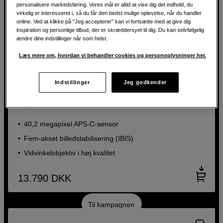
personalisere markedsføring. Vores mål er altid at vise dig det indhold, du
virkelig er interesseret i, så du får den bedst mulige oplevelse, når du handler
online. Ved at klikke på "Jeg accepterer" kan vi fortsætte med at give dig
inspiration og personlige tilbud, der er skræddersyet til dig. Du kan selvfølgelig
ændre dine indstillinger når som helst.
Læs mere om, hvordan vi behandler cookies og personoplysninger her.
Kompakt kamera med højopløst sensor og indbygget
Indstillinger
Jeg godkender
billedstabilisering
Fujifilm X100VI Silver
40,2 megapixel APS-C-sensor
Fem-akset billedstabilisering (IBIS)
Vidvinkelobjektiv i høj kvalitet
13.790
DKK
Til kampagnen