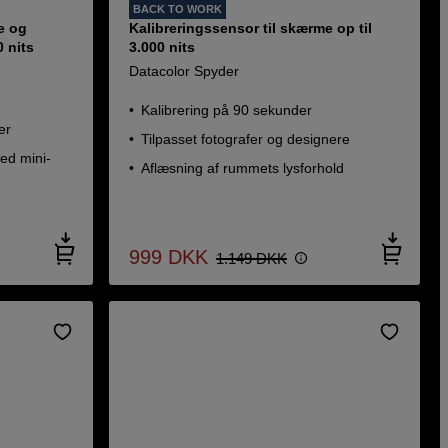
BACK TO WORK
e og
Kalibreringssensor til skærme op til
 nits
3.000 nits
Datacolor Spyder
Kalibrering på 90 sekunder
er
Tilpasset fotografer og designere
ed mini-
Aflæsning af rummets lysforhold
999
DKK
1.149
DKK