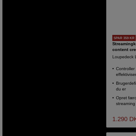
SPAR 359 KR
Streamingko
content cre
Loupedeck 
Controller 
effektivise
Brugerdefi
du er
Opret færdi
streaming
1.290
D