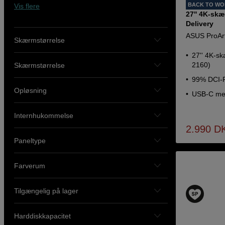
BACK TO W
Vis flere
27'' 4K-sk
Delivery
ASUS ProAr
Skærmstørrelse
27'' 4K-s
2160)
Skærmstørrelse
99% DCI-
Opløsning
USB-C me
Internhukommelse
2.990
D
Paneltype
Farverum
Tilgængelig på lager
Harddiskkapacitet