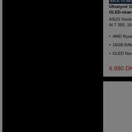
BACK TO W
Ultratynd 1
OLED-skæ
ASUS Vivob
AI 7 350, 
AMD Ryzen
16GB RAM
OLED Na
6.990
D