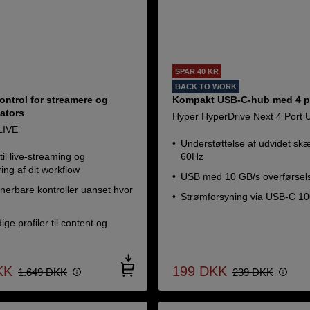
SPAR 40 KR
BACK TO WORK
ntrol for streamere og
Kompakt USB-C-hub med 4 p
ators
Hyper HyperDrive Next 4 Port
LIVE
Understøttelse af udvidet s
til live-streaming og
60Hz
ring af dit workflow
USB med 10 GB/s overførsel
nerbare kontroller uanset hvor
Strømforsyning via USB-C 1
ge profiler til content og
KK
199
DKK
1.649
DKK
239
DKK