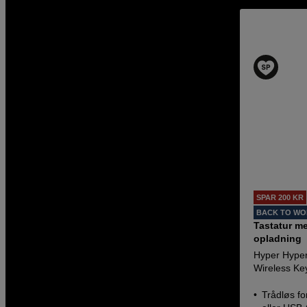
SPAR 200 KR
BACK TO W
Tastatur me
opladning
Hyper Hyper
Wireless Ke
Trådløs fo