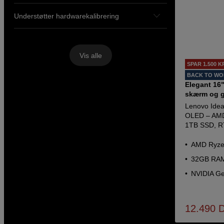
Understøtter hardwarekalibrering
Vis alle
SPAR 1.500 K
BACK TO W
Elegant 16
skærm og gr
Lenovo Ide
OLED – AMD
1TB SSD, R
AMD Ryzen
32GB RAM
NVIDIA Ge
12.490