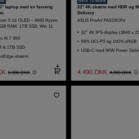
ORK
BACK TO WORK
6" laptop med en farverig
32'' 4K-skærm med HDR og 
rm
Delivery
ook S 16 OLED – AMD Ryzen
ASUS ProArt PA329CRV
16GB RAM, 1TB SSD, Win 11
32'' 4K IPS-display (3840 x 2
 AI 7 350
98% DCI-P3 og 100% sRGB
 & 1TB SSD
USB-C med 96W Power Deliv
noEdge-skærm
KK
4.490
DKK
8.990
DKK
4.990
DKK