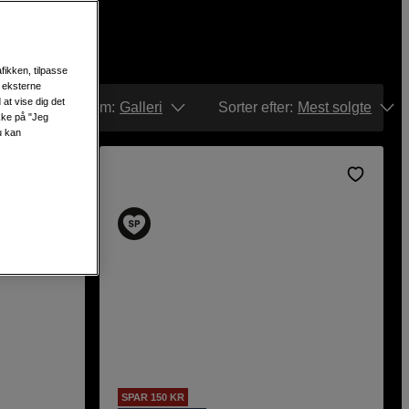
fikken, tilpasse
s eksterne
at vise dig det
Vis som:
Galleri
Sorter efter
:
Mest solgte
ikke på "Jeg
u kan
SPAR 150 KR