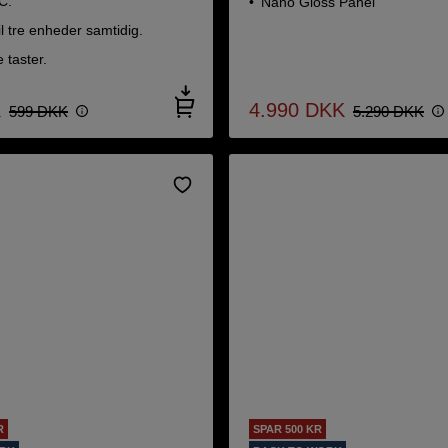
C.
Nano Gloss Panel
til tre enheder samtidig.
 taster.
K
4.990
DKK
599
DKK
5.290
DKK
R
SPAR 500 KR