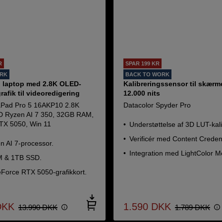
R
SPAR 199 KR
ORK
BACK TO WORK
" laptop med 2.8K OLED-
Kalibreringssensor til skærme
afik til videoredigering
12.000 nits
aPad Pro 5 16AKP10 2.8K
Datacolor Spyder Pro
 Ryzen AI 7 350, 32GB RAM,
TX 5050, Win 11
Understøttelse af 3D LUT-kal
Verificér med Content Creden
 AI 7-processor.
Integration med LightColor M
 & 1TB SSD.
Force RTX 5050-grafikkort.
DKK
1.590
DKK
13.990
DKK
1.789
DKK