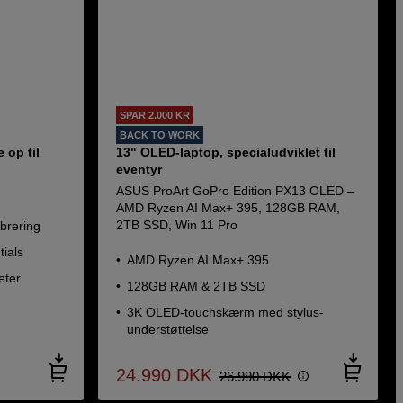
SPAR 2.000 KR
BACK TO WORK
 op til
13" OLED-laptop, specialudviklet til
eventyr
ASUS ProArt GoPro Edition PX13 OLED –
AMD Ryzen AI Max+ 395, 128GB RAM,
2TB SSD, Win 11 Pro
ibrering
tials
AMD Ryzen AI Max+ 395
eter
128GB RAM & 2TB SSD
3K OLED-touchskærm med stylus-
understøttelse
24.990
DKK
26.990
DKK