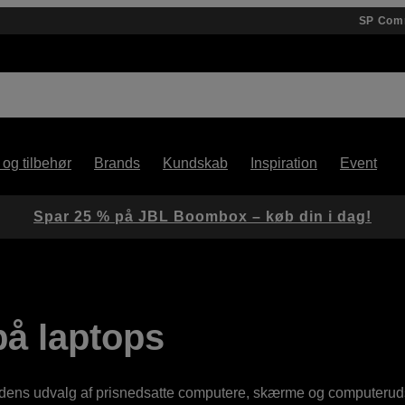
SP Com
 og tilbehør
Brands
Kundskab
Inspiration
Event
Spar 25 % på JBL Boombox – køb din i dag!
å laptops
nedens udvalg af prisnedsatte computere, skærme og computerudst