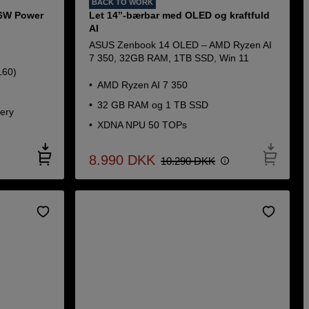
BACK TO WORK
96W Power
Let 14’’-bærbar med OLED og kraftfuld
AI
ASUS Zenbook 14 OLED – AMD Ryzen AI
7 350, 32GB RAM, 1TB SSD, Win 11
160)
AMD Ryzen AI 7 350
32 GB RAM og 1 TB SSD
ery
XDNA NPU 50 TOPs
8.990
DKK
10.290
DKK