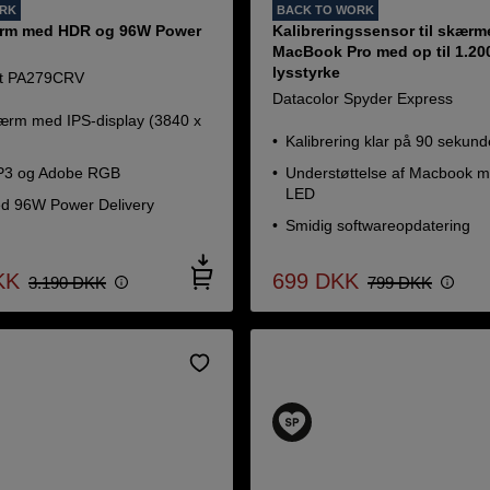
ORK
BACK TO WORK
ærm med HDR og 96W Power
Kalibreringssensor til skærm
MacBook Pro med op til 1.200
lysstyrke
t PA279CRV
Datacolor Spyder Express
kærm med IPS-display (3840 x
Kalibrering klar på 90 sekund
P3 og Adobe RGB
Understøttelse af Macbook m
LED
d 96W Power Delivery
Smidig softwareopdatering
KK
699
DKK
3.190
DKK
799
DKK