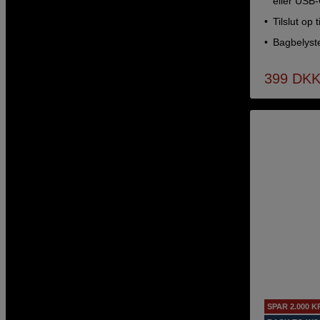
eller USB-
Tilslut op 
Bagbelyste
399
DK
SPAR 2.000 K