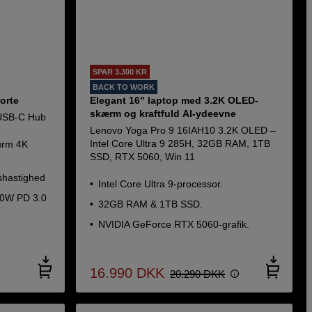
SPAR 3.300 KR
BACK TO WORK
orte
Elegant 16" laptop med 3.2K OLED-
skærm og kraftfuld AI-ydeevne
 USB-C Hub
Lenovo Yoga Pro 9 16IAH10 3.2K OLED –
Intel Core Ultra 9 285H, 32GB RAM, 1TB
kærm 4K
SSD, RTX 5060, Win 11
shastighed
Intel Core Ultra 9-processor.
00W PD 3.0
32GB RAM & 1TB SSD.
NVIDIA GeForce RTX 5060-grafik.
16.990
DKK
20.290
DKK