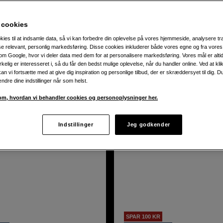
 cookies
jl i lagerstatus og udsolgte varer.
kies til at indsamle data, så vi kan forbedre din oplevelse på vores hjemmeside, analysere tra
ise relevant, personlig markedsføring. Disse cookies inkluderer både vores egne og fra vore
m Google, hvor vi deler data med dem for at personalisere markedsføring. Vores mål er altid 
dukter
irkelig er interesseret i, så du får den bedst mulige oplevelse, når du handler online. Ved at kl
an vi fortsætte med at give dig inspiration og personlige tilbud, der er skræddersyet til dig. D
ændre dine indstillinger når som helst.
m, hvordan vi behandler cookies og personoplysninger her.
Produktblad
Indstillinger
Jeg godkender
SPAR 100 KR