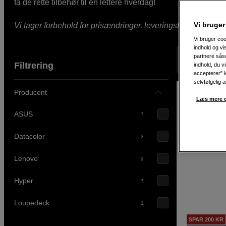
få de rette tilbehør til en lettere hverdag!
Vi bruger
Vi tager forbehold for prisændringer, leveringsforsinkelser, fe
Vi bruger coo
indhold og v
partnere såso
Viser 26 pro
Filtrering
indhold, du v
accepterer" k
selvfølgelig 
Producent
Læs mere o
ASUS
7
Datacolor
3
Lenovo
2
Hyper
7
Loupedeck
1
SPAR 200 KR