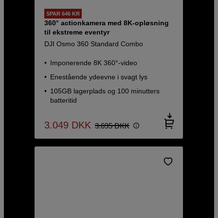
SPAR 646 KR
360° actionkamera med 8K-opløsning
til ekstreme eventyr
DJI Osmo 360 Standard Combo
Imponerende 8K 360°-video
Enestående ydeevne i svagt lys
105GB lagerplads og 100 minutters
batteritid
3.049
DKK
3.695
DKK