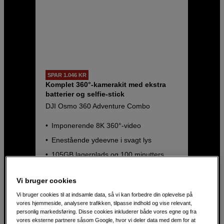
SPAR 1.046 KR
Komplet 360°-kamerakit med ekstra
batterier og selfie-stick
DJI Osmo 360 Adventure Combo
Imponerende 8K 360°-video
Enestående ydeevne i svagt lys
105GB lagerplads og 100 minutters
batteritid
Vi bruger cookies
3.849
DKK
4.895
DKK
Vi bruger cookies til at indsamle data, så vi kan forbedre din oplevelse på
vores hjemmeside, analysere trafikken, tilpasse indhold og vise relevant,
personlig markedsføring. Disse cookies inkluderer både vores egne og fra
vores eksterne partnere såsom Google, hvor vi deler data med dem for at