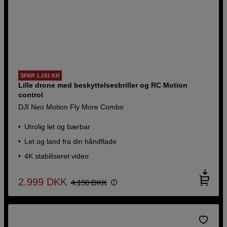
SPAR 1.191 KR
Lille drone med beskyttelsesbriller og RC Motion
control
DJI Neo Motion Fly More Combo
Utrolig let og bærbar
Let og land fra din håndflade
4K stabiliseret video
2.999
DKK
4.190
DKK