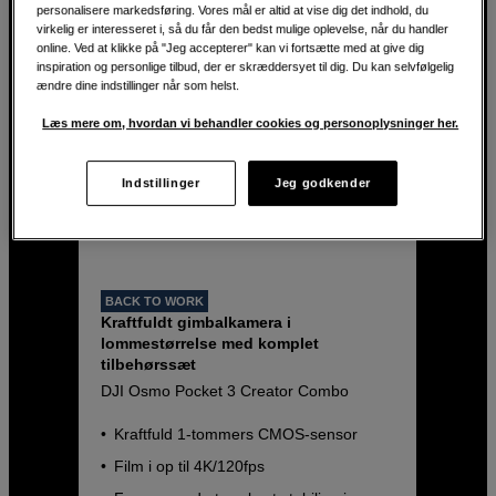
personalisere markedsføring. Vores mål er altid at vise dig det indhold, du
virkelig er interesseret i, så du får den bedst mulige oplevelse, når du handler
online. Ved at klikke på "Jeg accepterer" kan vi fortsætte med at give dig
inspiration og personlige tilbud, der er skræddersyet til dig. Du kan selvfølgelig
ændre dine indstillinger når som helst.
Læs mere om, hvordan vi behandler cookies og personoplysninger her.
Indstillinger
Jeg godkender
BACK TO WORK
Kraftfuldt gimbalkamera i
lommestørrelse med komplet
tilbehørssæt
DJI Osmo Pocket 3 Creator Combo
Kraftfuld 1-tommers CMOS-sensor
Film i op til 4K/120fps