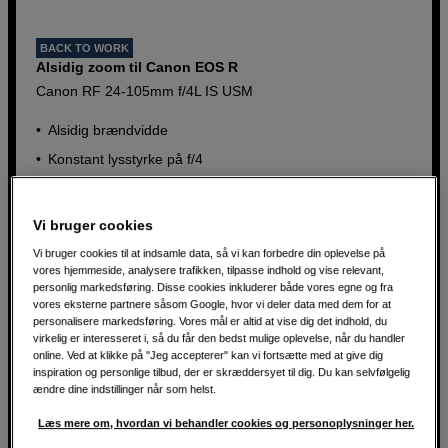
BACK TO WORK
Alsidig zoom til Canon EOS R
Canon RF 24-105mm f/4L IS USM
Alsidig brændvidde
Konstant lysstyrke på f/4
5 trins billedstabilisering
Vi bruger cookies
9.990
DKK
Vi bruger cookies til at indsamle data, så vi kan forbedre din oplevelse på
vores hjemmeside, analysere trafikken, tilpasse indhold og vise relevant,
personlig markedsføring. Disse cookies inkluderer både vores egne og fra
vores eksterne partnere såsom Google, hvor vi deler data med dem for at
personalisere markedsføring. Vores mål er altid at vise dig det indhold, du
virkelig er interesseret i, så du får den bedst mulige oplevelse, når du handler
online. Ved at klikke på "Jeg accepterer" kan vi fortsætte med at give dig
inspiration og personlige tilbud, der er skræddersyet til dig. Du kan selvfølgelig
ændre dine indstillinger når som helst.
Læs mere om, hvordan vi behandler cookies og personoplysninger her.