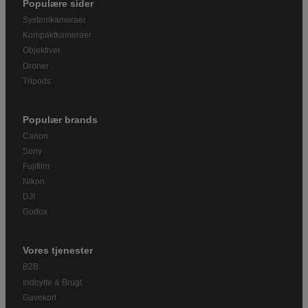
Populære sider
Systemkameraer
Kompaktkameraer
Objektiver
Droner
Tripods
Populær brands
Canon
Sony
Fujifilm
Nikon
DJI
Godox
Vores tjenester
B2B
Indbytte & Brugt
Gavekort