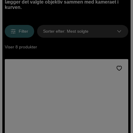
lægger det valgte objektiv sammen med kameraet i
kurven.
Filter
Sorter efter
:
Mest solgte
Viser 8 produkter