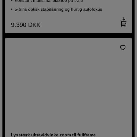
Konstant maksimal blænde på f/2,8
5-trins optisk stabilisering og hurtig autofokus
9.390
DKK
Lysstærk ultravidvinkelzoom til fullframe