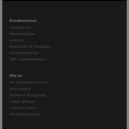
Kundeservice
Kundeservice
Købsbetingelser
Levering
Reklamation & Reparation
Personoplysninger
Skift cookieindstillinger
Om os
Om Scandinavian Photo
Vores historie
Butikker & Åbningstider
Ledige stillinger
Code of Conduct
Whistleblowerportal