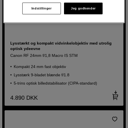
Indstillinger
Jeg godkender
Lysstærkt og kompakt vidvinkelobjektiv med utrolig
optisk ydeevne
Canon RF 24mm f/1,8 Macro IS STM
Kompakt 24 mm fast objektiv
Lysstærk 9-bladet blænde f/1.8
5-trins optisk billedstabilisator (CIPA-standard)
4.890
DKK