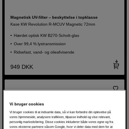
Magnetisk UV-filter – beskyttelse i topklasse
Kase KW Revolution R-MCUV Magnetic 72mm
Hærdet optisk KW B270-Schott-glas
Over 99,4 % lystransmission
Ridsefast, vand- og olieafvisende
949
DKK
Vi bruger cookies
Vi bruger cookies til at indsamle data, så vi kan forbedre din oplevelse på
vores hjemmeside, analysere trafikken, tilpasse indhold og vise relevant,
personlig markedsføring. Disse cookies inkluderer både vores egne og fra
vores eksterne partnere såsom Google, hvor vi deler data med dem for at