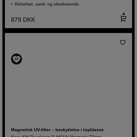
Ridsefast, vand- og olieafvisende
879
DKK
Magnetisk UV-filter – beskyttelse i topklasse
Kase KW Revolution R-MCUV Magnetic 77mm