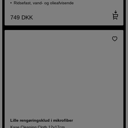
Ridsefast, vand- og olieafvisende
749
DKK
Lille rengøringsklud i mikrofiber
Kase Cleaning Cloth 12x17cm