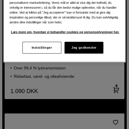
personalisere markedsføring. Vores mål er altid at vise dig det indhold, du
virkelig er interesseret i, så du får den bedst mulige oplevelse, når du handler
online. Ved at klikke på "Jeg accepterer" kan vi fortsætte med at give dig
inspiration og personlige tilbud, der er skræddersyet til dig. Du kan selvfølgelig
ændre dine indstillinger når som helst.
Læs mere om, hvordan vi behandler cookies og personoplysninger her.
Magnetisk UV-filter – beskyttelse i topklasse
Indstillinger
Jeg godkender
Kase KW Revolution R-MCUV Magnetic 82mm
Hærdet optisk KW B270-Schott-glas
Over 99,4 % lystransmission
Ridsefast, vand- og olieafvisende
1.090
DKK