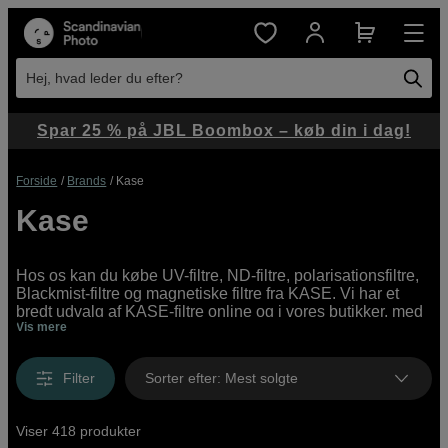
Hej, hvad leder du efter?
Spar 25 % på JBL Boombox – køb din i dag!
Forside
Brands
Kase
Kase
Hos os kan du købe UV-filtre, ND-filtre, polarisationsfiltre,
Blackmist-filtre og magnetiske filtre fra KASE. Vi har et
bredt udvalg af KASE-filtre online og i vores butikker, med
Vis mere
alt fra prisvenlige begyndermodeller til professionelle high-
end-filtre.
Filter
Sorter efter
:
Mest solgte
Viser 418 produkter