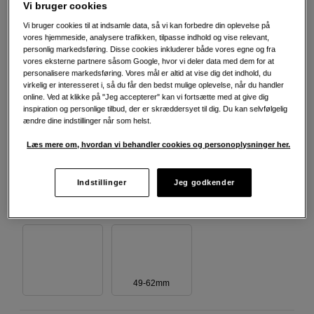
Vi bruger cookies
Vi bruger cookies til at indsamle data, så vi kan forbedre din oplevelse på
vores hjemmeside, analysere trafikken, tilpasse indhold og vise relevant,
Vælg variant
personlig markedsføring. Disse cookies inkluderer både vores egne og fra
vores eksterne partnere såsom Google, hvor vi deler data med dem for at
personalisere markedsføring. Vores mål er altid at vise dig det indhold, du
virkelig er interesseret i, så du får den bedst mulige oplevelse, når du handler
online. Ved at klikke på "Jeg accepterer" kan vi fortsætte med at give dig
inspiration og personlige tilbud, der er skræddersyet til dig. Du kan selvfølgelig
ændre dine indstillinger når som helst.
49-58mm
49-77mm
49-52mm
Læs mere om, hvordan vi behandler cookies og personoplysninger her.
Indstillinger
Jeg godkender
49-55mm
49-82mm
46-52mm
49-62mm