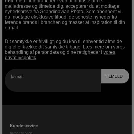
Følg med i fotobranchen! Ved at indtaste din e-
mailadresse og tilmelde dig, accepterer du at modtage
nyhedsbreve fra Scandinavian Photo. Som abonnent vil
du modtage eksklusive tilbud, de seneste nyheder fra
førende brands i branchen og masser af inspiration til din
e-mail.
Dit samtykke er frivilligt, og du kan til enhver tid afmelde
dig eller trække dit samtykke tilbage. Læs mere om vores
behandling af persondata og dine rettigheder i
vores
privatlivspolitik
.
E-mail
TILMELD
Kundeservice
Kundeservice