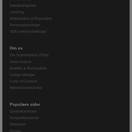
Købsbetingelser
Levering
Reklamation & Reparation
Personoplysninger
Skift cookieindstillinger
Om os
Om Scandinavian Photo
Vores historie
Butikker & Åbningstider
Ledige stillinger
Code of Conduct
Whistleblowerportal
Populære sider
Systemkameraer
Kompaktkameraer
Objektiver
Droner