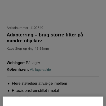
Artikelnummer: 1102840
Adapterring – brug større filter på
mindre objektiv
Kase
Step-up ring 49-55mm
Weblager
:
På lager
København
:
Vis lagersaldo
Flere størrelser at vælge imellem
Præcisionsfremstillet i metal
Tyndt og let design
Mere information