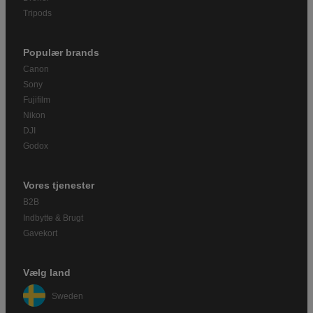
Tripods
Populær brands
Canon
Sony
Fujifilm
Nikon
DJI
Godox
Vores tjenester
B2B
Indbytte & Brugt
Gavekort
Vælg land
Sweden