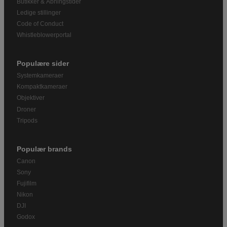
Butikker & Åbningstider
Ledige stillinger
Code of Conduct
Whistleblowerportal
Populære sider
Systemkameraer
Kompaktkameraer
Objektiver
Droner
Tripods
Populær brands
Canon
Sony
Fujifilm
Nikon
DJI
Godox