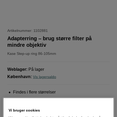
Artikelnummer: 1102881
Adapterring – brug større filter på
mindre objektiv
Kase
Step-up ring 86-105mm
Weblager
:
På lager
København
:
Vis lagersaldo
Findes i flere størrelser
Let aluminium giver lav vægt
Perfekt til fleksible objektivvalg
Vi bruger cookies
Mere information