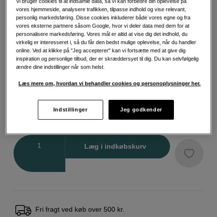
Vi bruger cookies til at indsamle data, så vi kan forbedre din oplevelse på
vores hjemmeside, analysere trafikken, tilpasse indhold og vise relevant,
personlig markedsføring. Disse cookies inkluderer både vores egne og fra
vores eksterne partnere såsom Google, hvor vi deler data med dem for at
Vælg variant
personalisere markedsføring. Vores mål er altid at vise dig det indhold, du
virkelig er interesseret i, så du får den bedst mulige oplevelse, når du handler
online. Ved at klikke på "Jeg accepterer" kan vi fortsætte med at give dig
inspiration og personlige tilbud, der er skræddersyet til dig. Du kan selvfølgelig
ændre dine indstillinger når som helst.
Læs mere om, hvordan vi behandler cookies og personoplysninger her.
86-95mm
86-105mm
Indstillinger
Jeg godkender
199
DKK
Antal
Læg i indkøbskurv
Fri fragt ved køb over 500 kr.