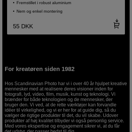
Fremstillet i robust aluminium
Nem og enkel montering
55
DKK
For kreatøren siden 1982
Hos Scandinavian Photo har vi i over 40 år hjulpet kreative
mennesker med at realisere deres visioner inden for
fotografi, lyd, video, film, musik, kunst og teknologi. Vi
brænder for både teknologien og de mennesker, der
bruger den. Vi ved, at de rette værktøjer kan forvandle
idéer til virkelighed, og vi er her for at guide dig, så du
vælger de rigtige produkter til det, du vil skabe. Udover
produkter af høj kvalitet tilbyder vi også personlig service.
Med vores ekspertise og engagement sikrer vi, at du får
det udstyr, der passer bedst til dig.