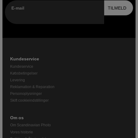
E-mail
TILMELD
Kundeservice
Kundeservice
Købsbetingelser
Levering
Reklamation & Reparation
Personoplysninger
Skift cookieindstillinger
Om os
Om Scandinavian Photo
Vores historie