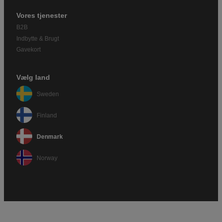
Vores tjenester
B2B
Indbytte & Brugt
Gavekort
Vælg land
Sweden
Finland
Denmark
Norway