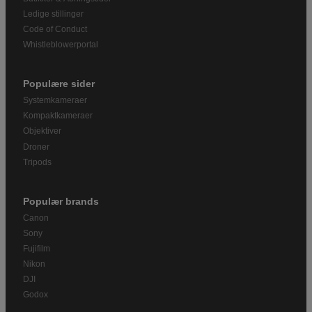
Ledige stillinger
Code of Conduct
Whistleblowerportal
Populære sider
Systemkameraer
Kompaktkameraer
Objektiver
Droner
Tripods
Populær brands
Canon
Sony
Fujifilm
Nikon
DJI
Godox