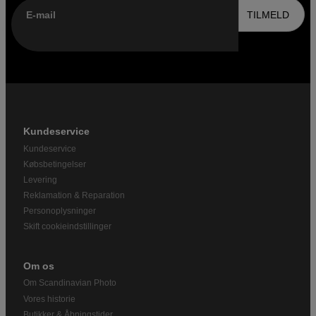
E-mail
TILMELD
Kundeservice
Kundeservice
Købsbetingelser
Levering
Reklamation & Reparation
Personoplysninger
Skift cookieindstillinger
Om os
Om Scandinavian Photo
Vores historie
Butikker & Åbningstider