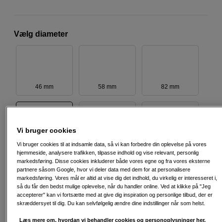
Vælg diameter
46 mm
58 mm
82 mm
Vi bruger cookies
52 mm
55 mm
62 mm
Vi bruger cookies til at indsamle data, så vi kan forbedre din oplevelse på vores
hjemmeside, analysere trafikken, tilpasse indhold og vise relevant, personlig
markedsføring. Disse cookies inkluderer både vores egne og fra vores eksterne
partnere såsom Google, hvor vi deler data med dem for at personalisere
markedsføring. Vores mål er altid at vise dig det indhold, du virkelig er interesseret i,
så du får den bedst mulige oplevelse, når du handler online. Ved at klikke på "Jeg
accepterer" kan vi fortsætte med at give dig inspiration og personlige tilbud, der er
40 mm
43 mm
86 mm
skræddersyet til dig. Du kan selvfølgelig ændre dine indstillinger når som helst.
Læs mere om, hvordan vi behandler cookies og personoplysninger her.