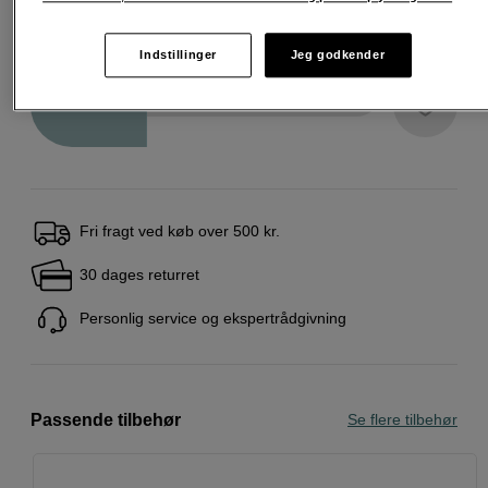
549
DKK
Indstillinger
Jeg godkender
Antal
Læg i indkøbskurv
Fri fragt ved køb over 500 kr.
30 dages returret
Personlig service og ekspertrådgivning
Passende tilbehør
Se flere tilbehør