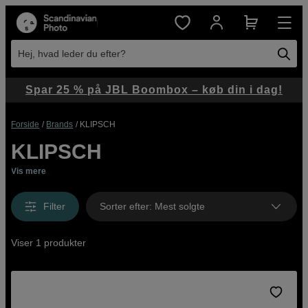
Hej, hvad leder du efter?
Spar 25 % på JBL Boombox – køb din i dag!
Forside
Brands
KLIPSCH
KLIPSCH
Vis mere
Filter
Sorter efter
:
Mest solgte
Viser 1 produkter