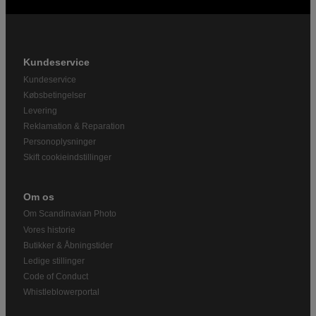
Kundeservice
Kundeservice
Købsbetingelser
Levering
Reklamation & Reparation
Personoplysninger
Skift cookieindstillinger
Om os
Om Scandinavian Photo
Vores historie
Butikker & Åbningstider
Ledige stillinger
Code of Conduct
Whistleblowerportal