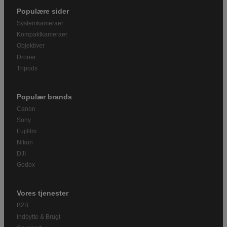
Populære sider
Systemkameraer
Kompaktkameraer
Objektiver
Droner
Tripods
Populær brands
Canon
Sony
Fujifilm
Nikon
DJI
Godox
Vores tjenester
B2B
Indbytte & Brugt