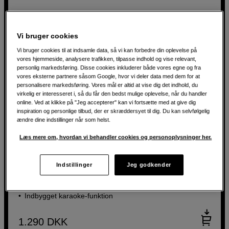
Vi bruger cookies
Vi bruger cookies til at indsamle data, så vi kan forbedre din oplevelse på
vores hjemmeside, analysere trafikken, tilpasse indhold og vise relevant,
personlig markedsføring. Disse cookies inkluderer både vores egne og fra
vores eksterne partnere såsom Google, hvor vi deler data med dem for at
personalisere markedsføring. Vores mål er altid at vise dig det indhold, du
virkelig er interesseret i, så du får den bedst mulige oplevelse, når du handler
online. Ved at klikke på "Jeg accepterer" kan vi fortsætte med at give dig
inspiration og personlige tilbud, der er skræddersyet til dig. Du kan selvfølgelig
ændre dine indstillinger når som helst.
Bærbar festhøjttaler med mikrofon og Bluetooth
Læs mere om, hvordan vi behandler cookies og personoplysninger her.
KLIPSCH GiG XL
Indstillinger
Jeg godkender
2" diskant og 6,5" bas
Op til 8 timers batterilevetid
Indbygget karaoke-funktion
1.290
DKK