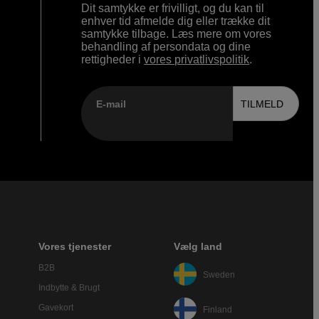
Dit samtykke er frivilligt, og du kan til
enhver tid afmelde dig eller trække dit
samtykke tilbage. Læs mere om vores
behandling af persondata og dine
rettigheder i
vores privatlivspolitik
.
E-mail
TILMELD
Vores tjenester
Vælg land
B2B
Sweden
Indbytte & Brugt
Gavekort
Finland