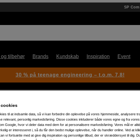
SP Com
 og tilbehør
Brands
Kundskab
Inspiration
Event
30 % på teenage engineering – t.o.m. 7.8!
 cookies
kies til at indsamle data, så vi kan forbedre din oplevelse på vores hjemmeside, analysere tra
ise relevant, personlig markedsføring. Disse cookies inkluderer både vores egne og fra vore
m Google, hvor vi deler data med dem for at personalisere markedsføring. Vores mål er altid 
Artikelnummer: 1104747
irkelig er interesseret i, så du får den bedst mulige oplevelse, når du handler online. Ved at kl
Adapter til M-objektiver til L-
an vi fortsætte med at give dig inspiration og personlige tilbud, der er skræddersyet til dig. D