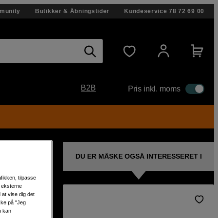
munity
Butikker & Åbningstider
Kundeservice
78 72 69 00
B2B
Pris inkl. moms
DU ER MÅSKE OGSÅ INTERESSERET I
fikken, tilpasse
s eksterne
at vise dig det
ikke på "Jeg
u kan