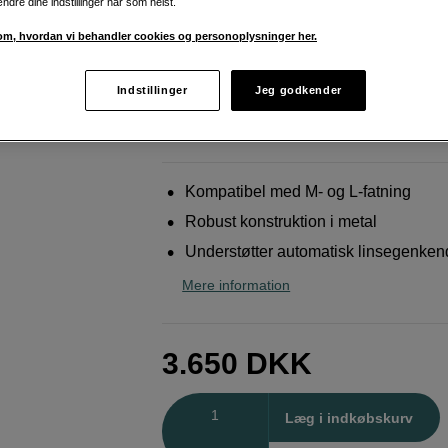
ændre dine indstillinger når som helst.
kamerahuse
m, hvordan vi behandler cookies og personoplysninger her.
Leica
M-adapter L Black (18771)
Indstillinger
Jeg godkender
Weblager
:
På lager
København
:
Vis lagersaldo
Kompatibel med M- og L-fatning
Robust konstruktion i metal
Understøtter automatisk linsegenken
Mere information
3.650
DKK
Antal
Læg i indkøbskurv