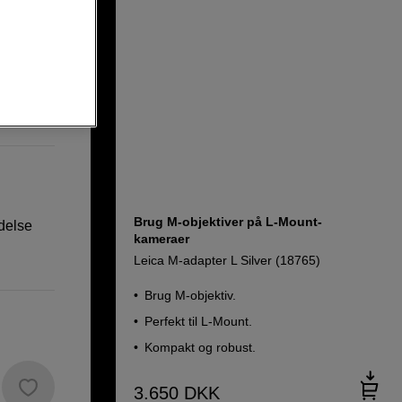
Brug M-objektiver på L-Mount-
delse
kameraer
Leica M-adapter L Silver (18765)
Brug M-objektiv.
Perfekt til L-Mount.
Kompakt og robust.
3.650
DKK