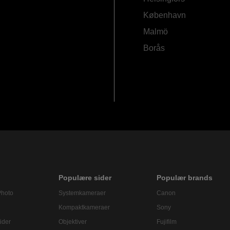
København
Malmö
Borås
Populære sider
Populær brands
Photo
Systemkameraer
Canon
Kompaktkameraer
Sony
ider
Objektiver
Fujifilm