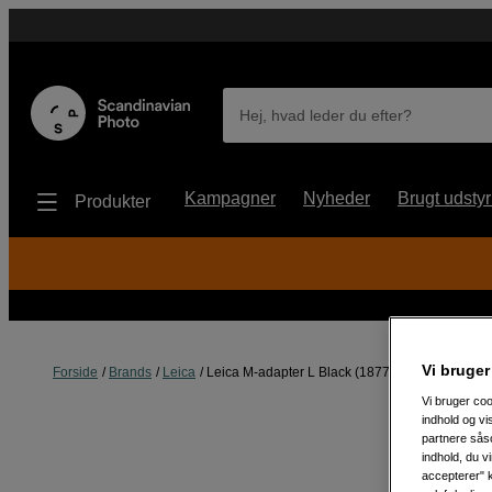
Hej, hvad leder du efter?
Kampagner
Nyheder
Brugt udstyr
Produkter
Vi bruger
Forside
Brands
Leica
Leica M-adapter L Black (18771)
Vi bruger coo
indhold og v
partnere såso
indhold, du v
accepterer" k