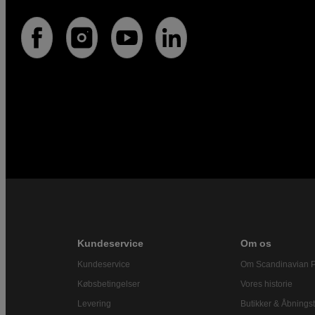
Kundeservice
Om os
Kundeservice
Om Scandinavian 
Købsbetingelser
Vores historie
Levering
Butikker & Åbningst