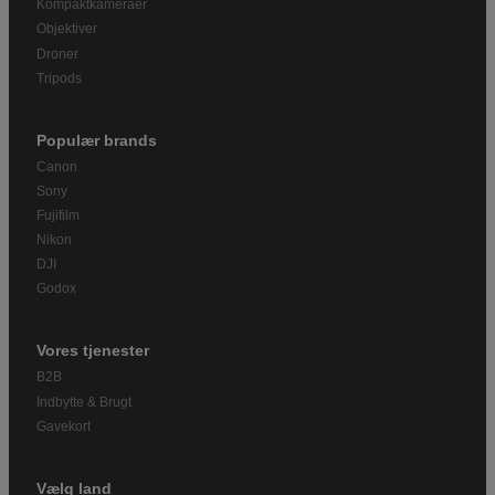
Kompaktkameraer
Objektiver
Droner
Tripods
Populær brands
Canon
Sony
Fujifilm
Nikon
DJI
Godox
Vores tjenester
B2B
Indbytte & Brugt
Gavekort
Vælg land