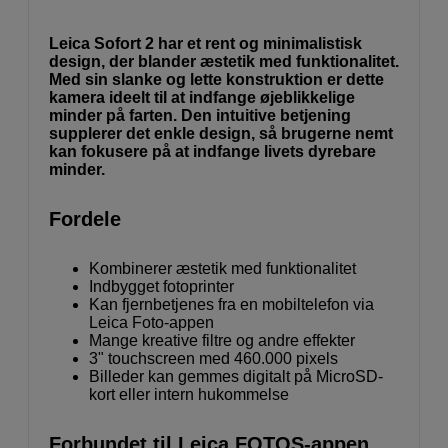
Leica Sofort 2 har et rent og minimalistisk
design, der blander æstetik med funktionalitet.
Med sin slanke og lette konstruktion er dette
kamera ideelt til at indfange øjeblikkelige
minder på farten. Den intuitive betjening
supplerer det enkle design, så brugerne nemt
kan fokusere på at indfange livets dyrebare
minder.
Fordele
Kombinerer æstetik med funktionalitet
Indbygget fotoprinter
Kan fjernbetjenes fra en mobiltelefon via
Leica Foto-appen
Mange kreative filtre og andre effekter
3" touchscreen med 460.000 pixels
Billeder kan gemmes digitalt på MicroSD-
kort eller intern hukommelse
Forbundet til Leica FOTOS-appen