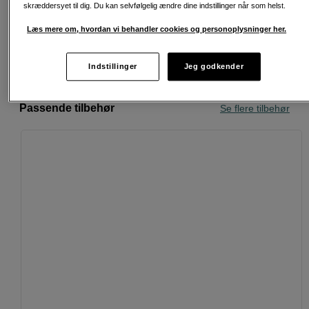
skræddersyet til dig. Du kan selvfølgelig ændre dine indstillinger når som helst.
30 dages returret
Læs mere om, hvordan vi behandler cookies og personoplysninger her.
Personlig service og ekspertrådgivning
Indstillinger
Jeg godkender
Passende tilbehør
Se flere tilbehør