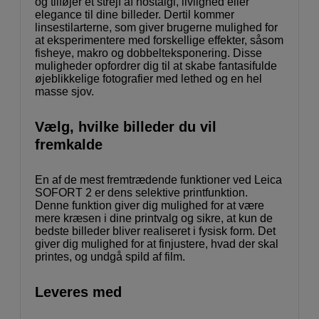
og tilføjer et strejf af nostalgi, livlighed eller
elegance til dine billeder. Dertil kommer
linsestilarterne, som giver brugerne mulighed for
at eksperimentere med forskellige effekter, såsom
fisheye, makro og dobbelteksponering. Disse
muligheder opfordrer dig til at skabe fantasifulde
øjeblikkelige fotografier med lethed og en hel
masse sjov.
Vælg, hvilke billeder du vil
fremkalde
En af de mest fremtrædende funktioner ved Leica
SOFORT 2 er dens selektive printfunktion.
Denne funktion giver dig mulighed for at være
mere kræsen i dine printvalg og sikre, at kun de
bedste billeder bliver realiseret i fysisk form. Det
giver dig mulighed for at finjustere, hvad der skal
printes, og undgå spild af film.
Leveres med