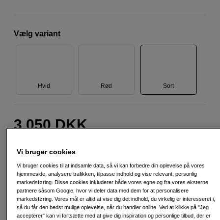
Vælg variant
Hvid
Rød
Sort
3.050
DKK
Antal
Læg i indkøbskurv
Vi bruger cookies
Vi bruger cookies til at indsamle data, så vi kan forbedre din oplevelse på vores
hjemmeside, analysere trafikken, tilpasse indhold og vise relevant, personlig
markedsføring. Disse cookies inkluderer både vores egne og fra vores eksterne
partnere såsom Google, hvor vi deler data med dem for at personalisere
markedsføring. Vores mål er altid at vise dig det indhold, du virkelig er interesseret i,
så du får den bedst mulige oplevelse, når du handler online. Ved at klikke på "Jeg
Fri fragt ved køb over 500 kr.
accepterer" kan vi fortsætte med at give dig inspiration og personlige tilbud, der er