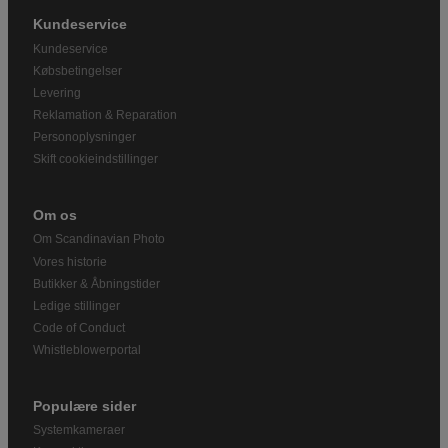
Kundeservice
Kundeservice
Købsbetingelser
Levering
Reklamation & Reparation
Personoplysninger
Skift cookieindstillinger
Om os
Om Scandinavian Photo
Vores historie
Butikker & Åbningstider
Ledige stillinger
Code of Conduct
Whistleblowerportal
Populære sider
Systemkameraer