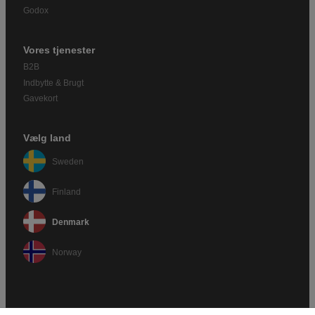
Godox
Vores tjenester
B2B
Indbytte & Brugt
Gavekort
Vælg land
Sweden
Finland
Denmark
Norway