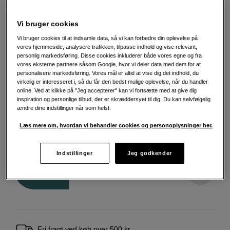
Mere information
Vi bruger cookies
Vi bruger cookies til at indsamle data, så vi kan forbedre din oplevelse på
Vælg farve
vores hjemmeside, analysere trafikken, tilpasse indhold og vise relevant,
personlig markedsføring. Disse cookies inkluderer både vores egne og fra
vores eksterne partnere såsom Google, hvor vi deler data med dem for at
personalisere markedsføring. Vores mål er altid at vise dig det indhold, du
virkelig er interesseret i, så du får den bedst mulige oplevelse, når du handler
online. Ved at klikke på "Jeg accepterer" kan vi fortsætte med at give dig
Grå
Rød
Sort
inspiration og personlige tilbud, der er skræddersyet til dig. Du kan selvfølgelig
ændre dine indstillinger når som helst.
Læs mere om, hvordan vi behandler cookies og personoplysninger her.
600
DKK
Indstillinger
Jeg godkender
Antal
Læg i indkøbskurv
Fri fragt ved køb over 500 kr.