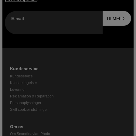
E-mail
TILMELD
Kundeservice
Kundeservice
Købsbetingelser
Levering
Reklamation & Reparation
Personoplysninger
Skift cookieindstillinger
Om os
Om Scandinavian Photo