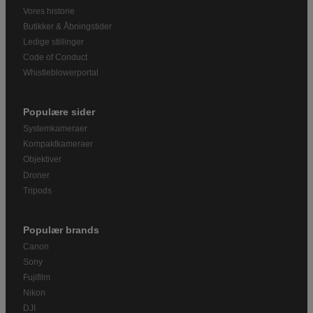
Vores historie
Butikker & Åbningstider
Ledige stillinger
Code of Conduct
Whistleblowerportal
Populære sider
Systemkameraer
Kompaktkameraer
Objektiver
Droner
Tripods
Populær brands
Canon
Sony
Fujifilm
Nikon
DJI