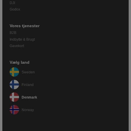
DJI
Godox
Vores tjenester
B2B
Indbytte & Brugt
Gavekort
Vælg land
Sweden
Finland
Denmark
Norway