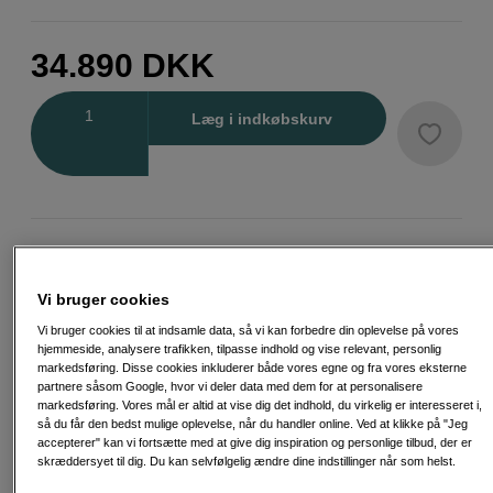
34.890
DKK
Antal
Læg i indkøbskurv
Fri fragt ved køb over 500 kr.
Vi bruger cookies
30 dages returret
Vi bruger cookies til at indsamle data, så vi kan forbedre din oplevelse på vores
Personlig service og ekspertrådgivning
hjemmeside, analysere trafikken, tilpasse indhold og vise relevant, personlig
markedsføring. Disse cookies inkluderer både vores egne og fra vores eksterne
partnere såsom Google, hvor vi deler data med dem for at personalisere
markedsføring. Vores mål er altid at vise dig det indhold, du virkelig er interesseret i,
så du får den bedst mulige oplevelse, når du handler online. Ved at klikke på "Jeg
accepterer" kan vi fortsætte med at give dig inspiration og personlige tilbud, der er
Passende tilbehør
Se flere tilbehør
skræddersyet til dig. Du kan selvfølgelig ændre dine indstillinger når som helst.