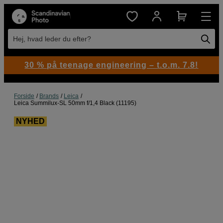
Hej, hvad leder du efter?
30 % på teenage engineering – t.o.m. 7.8!
Forside
Brands
Leica
Leica Summilux-SL 50mm f/1,4 Black (11195)
NYHED