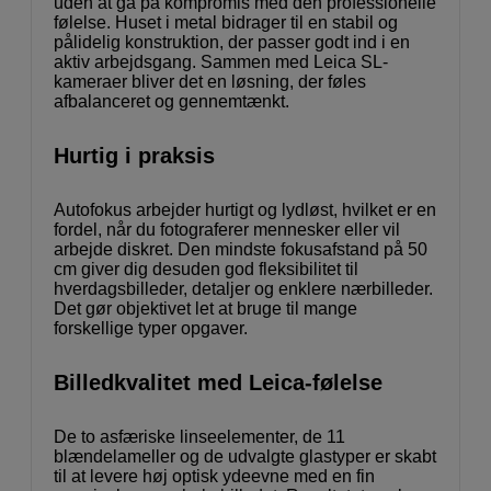
uden at gå på kompromis med den professionelle
følelse. Huset i metal bidrager til en stabil og
pålidelig konstruktion, der passer godt ind i en
aktiv arbejdsgang. Sammen med Leica SL-
kameraer bliver det en løsning, der føles
afbalanceret og gennemtænkt.
Hurtig i praksis
Autofokus arbejder hurtigt og lydløst, hvilket er en
fordel, når du fotograferer mennesker eller vil
arbejde diskret. Den mindste fokusafstand på 50
cm giver dig desuden god fleksibilitet til
hverdagsbilleder, detaljer og enklere nærbilleder.
Det gør objektivet let at bruge til mange
forskellige typer opgaver.
Billedkvalitet med Leica-følelse
De to asfæriske linseelementer, de 11
blændelameller og de udvalgte glastyper er skabt
til at levere høj optisk ydeevne med en fin