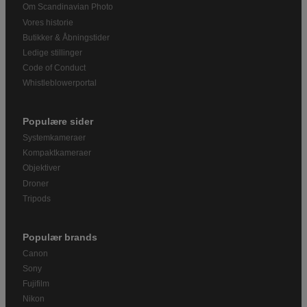
Om Scandinavian Photo
Vores historie
Butikker & Åbningstider
Ledige stillinger
Code of Conduct
Whistleblowerportal
Populære sider
Systemkameraer
Kompaktkameraer
Objektiver
Droner
Tripods
Populær brands
Canon
Sony
Fujifilm
Nikon