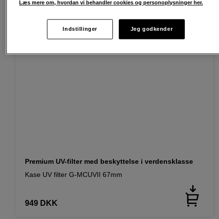
Læs mere om, hvordan vi behandler cookies og personoplysninger her.
Indstillinger
Jeg godkender
Premium UV-filter med beskyttelse i verdensklasse
Kase UV filter G-MCUVII 67mm
949
DKK