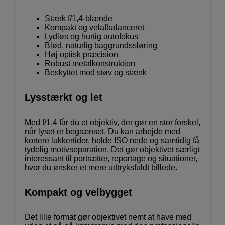
Stærk f/1,4-blænde
Kompakt og velafbalanceret
Lydløs og hurtig autofokus
Blød, naturlig baggrundssløring
Høj optisk præcision
Robust metalkonstruktion
Beskyttet mod støv og stænk
Lysstærkt og let
Med f/1,4 får du et objektiv, der gør en stor forskel,
når lyset er begrænset. Du kan arbejde med
kortere lukkertider, holde ISO nede og samtidig få
tydelig motivseparation. Det gør objektivet særligt
interessant til portrætter, reportage og situationer,
hvor du ønsker et mere udtryksfuldt billede.
Kompakt og velbygget
Det lille format gør objektivet nemt at have med