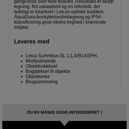
gengivelse over hele billedet. Resultatet er skarp
tegning, flot uskarphed og en billedstil, der
tydeligt er forankret i Leicas optiske tradition.
AquaDura-beskyttelsesbelægning og IP54-
klassificering giver ekstra tryghed i krævende
miljøer.
Leveres med
Leica Summilux-SL 1:1,4/50 ASPH.
Modlysblænde
Objektivdæksel
Bagdæksel til objektiv
Objektivetui
Brugsanvisning
DU ER MÅSKE OGSÅ INTERESSERET I