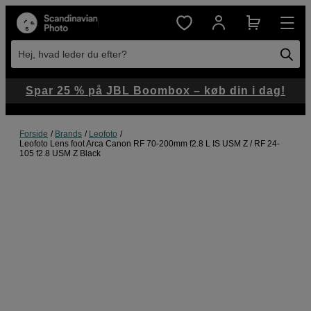
Hej, hvad leder du efter?
Spar 25 % på JBL Boombox – køb din i dag!
Forside
Brands
Leofoto
Leofoto Lens foot Arca Canon RF 70-200mm f2.8 L IS USM Z / RF 24-
105 f2.8 USM Z Black