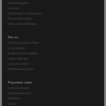
Købsbetingelser
Levering
Reklamation & Reparation
Personoplysninger
Skift cookieindstillinger
Om os
Om Scandinavian Photo
Vores historie
Butikker & Åbningstider
Ledige stillinger
Code of Conduct
Whistleblowerportal
Populære sider
Systemkameraer
Kompaktkameraer
Objektiver
Droner