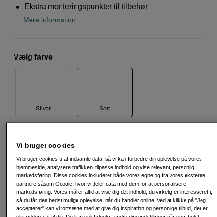
Ekstra monteringspunkter til tilbehør
Mere information
Vælg farve
Silver
Sort
799
DKK
Vi bruger cookies
Vi bruger cookies til at indsamle data, så vi kan forbedre din oplevelse på vores
Antal
hjemmeside, analysere trafikken, tilpasse indhold og vise relevant, personlig
Læg i indkøbskurv
markedsføring. Disse cookies inkluderer både vores egne og fra vores eksterne
partnere såsom Google, hvor vi deler data med dem for at personalisere
markedsføring. Vores mål er altid at vise dig det indhold, du virkelig er interesseret i,
så du får den bedst mulige oplevelse, når du handler online. Ved at klikke på "Jeg
accepterer" kan vi fortsætte med at give dig inspiration og personlige tilbud, der er
skræddersyet til dig. Du kan selvfølgelig ændre dine indstillinger når som helst.