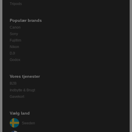
Tripods
Populær brands
Canon
Sony
Fujifilm
Nikon
DJI
Godox
Vores tjenester
B2B
Indbytte & Brugt
Gavekort
Vælg land
Sweden