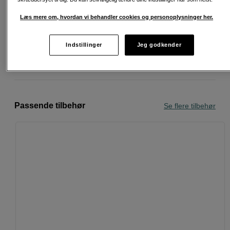
Fri fragt ved køb over 500 kr.
Læs mere om, hvordan vi behandler cookies og personoplysninger her.
30 dages returret
Indstillinger
Jeg godkender
Personlig service og ekspertrådgivning
Passende tilbehør
Se flere tilbehør